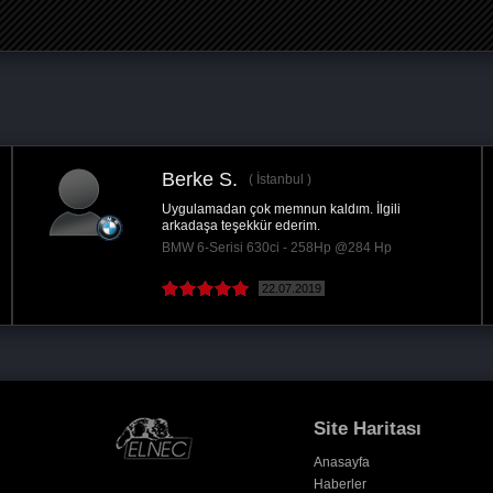
Kenan D.
nkara
Ankara
ın her adımında bilgi
2 tane aracıma yazılım uygu
ire değerdi. Uygulama...
gercekten işini çok güzel yap
i - 105Hp @130 Hp
Chevrolet Captiva 2.0 VCD
015
( Devamını oku )
23.11.2023
Site Haritası
Anasayfa
Haberler