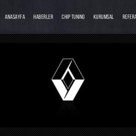
ANASAYFA
HABERLER
CHIP TUNING
KURUMSAL
REFER
Firmamız
Hakkımızda
Ekibimiz
Eğitim
Bayilik
İnsan Kaynakları