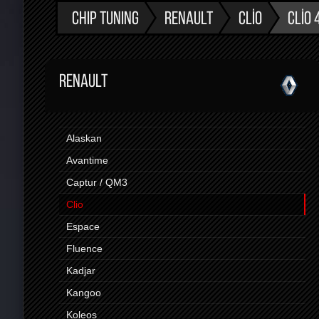
CHIP TUNING
RENAULT
CLIO
CLIO 
RENAULT
Alaskan
Avantime
Captur / QM3
Clio
Espace
Fluence
Kadjar
Kangoo
Koleos