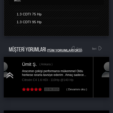
1.3 CDTI
75 Hp
1.3 CDTI
95 Hp
MÜŞTERİ YORUMLARI
Geri
İleri
(TÜM YORUMLARI OKU)
Serkan Ö.
l Oldu
Şuanda stege 1 i yaptırdım aracım dizel
sadece...
olmasına rağmen Çekiş gücü istediğim...
Renault Clio 1.5 DCi - 90Hp @115 Hp
mını oku )
22.06.2019
( Devamını o