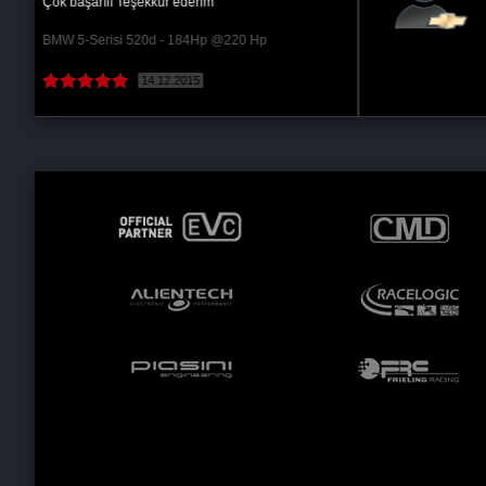
2 tane aracıma yazılım uygulandı Ümit bey
gercekten işini çok güzel yapan mütevazi bir...
Chevrolet Captiva 2.0 VCDi - 150Hp @185 Hp
23.11.2023
( Devamını oku )