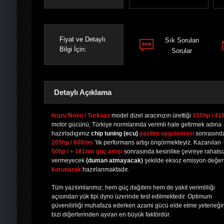
Fiyat ve Detaylı
Sık Sorulan
Bilgi İçin:
Sorular
Detaylı Açıklama
Isuzu Novo / Turkuaz
model dizel aracınızın ürettiği
155hp / 4
motor gücünü, Türkiye normlarında verimli hale getirmek adına
hazırladıgımız
chip tuning
(ecu)
yazılım uygulaması
sonrasınd
PAYLAŞ
PAYLAŞ
PLUS'TA
PAYLAŞ
205hp / 600nm
’lik performans artışı öngörmekteyiz. Kazanılan
50hp / + 181nm güç artışı
sonrasında kesinlike çevreye rahatsız
vermeyecek
(duman atmayacak)
şekilde eksoz emisyon değerl
korunarak
hazırlanmaktadır.
Tüm yazılımlarımız, hem güç dağıtımı hem de yakıt verimliliği
açısından yük tipi dyno üzerinde test edilmektedir. Optimum
güvenilirliği muhafaza ederken azami gücü elde etme yeteneği
bizi diğerlerinden ayıran en büyük faktördür.