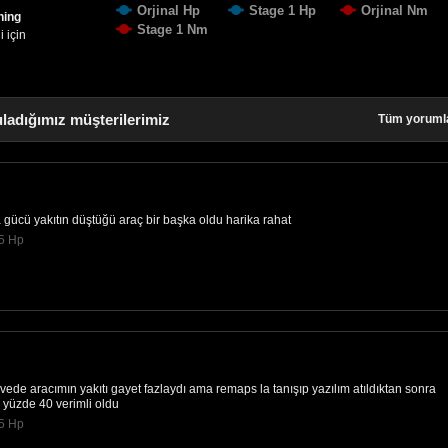
Orjinal Hp
Stage 1 Hp
Orjinal Nm
ning
Stage 1 Nm
 için
ladığımız müşterilerimiz
Tüm yoruml
a gücü yakıtın düştüğü araç bir başka oldu harika rahat
05 Hp
de aracımın yakıtı gayet fazlaydı ama remaps la tanışıp yazılım atıldıktan sonra
ı yüzde 40 verimli oldu
05 Hp