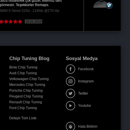
Aracın performansında artış ve yakıtında
gerçekten düşüş oldu işinde uzman ekibi için...
BMW 3-Serisi 320d - 190Hp @220 Hp
27.08.2018
( Devamını oku )
Chip Tuning Blog
Sosyal Medya
Bmw Chip Tuning
Facebook
Audi Chip Tuning
Volkswagen Chip Tuning
Instagram
Mercedes Chip Tuning
Porsche Chip Tuning
Twitter
Peugeot Chip Tuning
Renault Chip Tuning
Youtube
Ford Chip Tuning
Detaylı Tüm Liste
Hata Bildirin