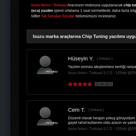
Isuzu Novo / Turkuaz
Aracınızın motoruna uygulanacak
chip tu
(ecu) yazılım
işlemi ortalama 1 saat sürmektedir, daha fazla bilgi
lütfen
Sık Sorulan Sorular
bölümümüzü inceleyiniz.
Isuzu marka araçlarına Chip Tuning yazılımı uygu
Hüseyin Y.
Ankara
Yazılım sonrası ateşlenmesi seriliği ranp
PAYLAŞ
Isuzu Novo / Turkuaz 5.2 D - 155Hp @2
21.06.2017
Cem T.
Ankara
Düzenli olarak hergün yokuş görüyodum ve
gayet rahat kullanımı oldu aracın ve yakıt
Isuzu Novo / Turkuaz 5.2 D - 155Hp @2