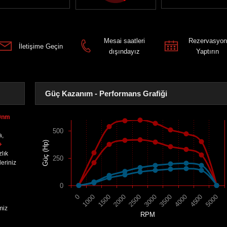
Mesai saatleri
Rezervasyon
İletişime Geçin
dışındayız
Yaptırın
Güç Kazanım - Performans Grafiği
19nm
500
a,
Güç (Hp)
+
lık
250
eriniz
0
1500
4000
2000
4500
2500
5000
0
3000
1000
3500
miz
RPM