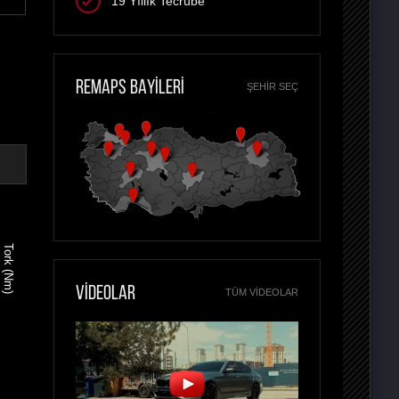
19 Yıllık Tecrübe
REMAPS BAYİLERİ
ŞEHIR SEÇ
Tork (Nm)
VİDEOLAR
TÜM VIDEOLAR