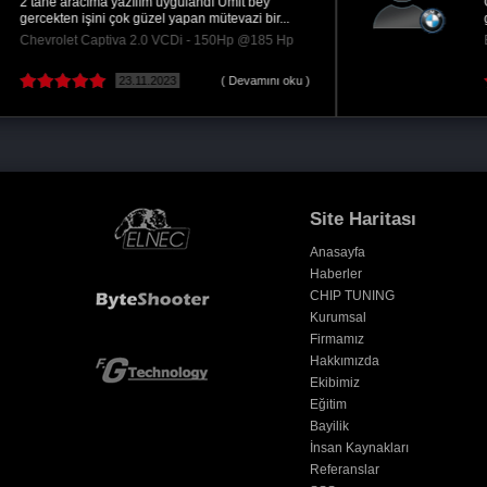
Gücü hissetmek çok güzel, elleriniz dert
görmesin. Teşekkürler Remaps.
BMW 5-Serisi 525d - 218Hp @270 Hp
10.01.2018
Site Haritası
Anasayfa
Haberler
CHIP TUNING
Kurumsal
Firmamız
Hakkımızda
Ekibimiz
Eğitim
Bayilik
İnsan Kaynakları
Referanslar