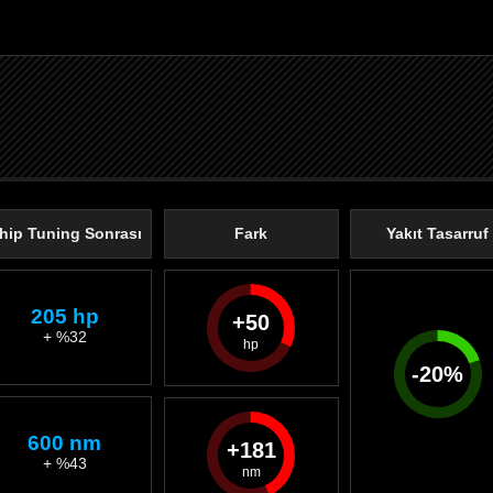
hip Tuning Sonrası
Fark
Yakıt Tasarruf
205 hp
50
+ %32
-
20
%
600 nm
181
+ %43