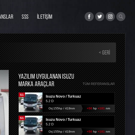
ANSLAR
SSS
İLETİŞİM
< GERI
YAZILIM UYGULANAN ISUZU
MARKA ARAÇLAR
TÜM REFERANSLAR
S1
Isuzu Novo / Turkuaz
5.2 D
Orj:155hp / 419nm
+50
hp
+181
nm
S1
Isuzu Novo / Turkuaz
5.2 D
Orj:155hp / 419nm
+50
hp
+181
nm