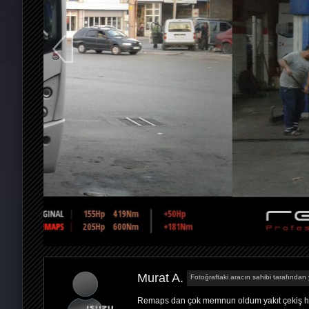
Murat A.
Fotoğraftaki aracın sahibi tarafından 
Remaps dan çok memnun oldum yakıt çekiş h