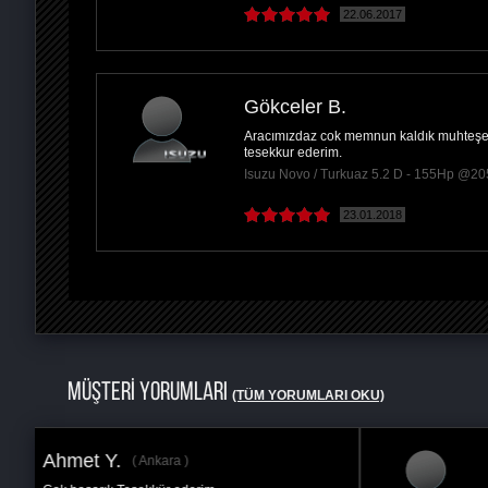
22.06.2017
Gökceler B.
Aracımızdaz cok memnun kaldık muhteşem 
tesekkur ederim.
Isuzu Novo / Turkuaz 5.2 D - 155Hp @2
23.01.2018
MÜŞTERİ YORUMLARI
(TÜM YORUMLARI OKU)
Kenan D.
Ankara