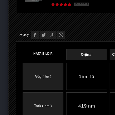
13.10.2017
Paylaş:
HATA BİLDİR
Orjinal
C
155 hp
Güç ( hp )
FACEBOOK'TA
TWITTER'DA
GOOGLE
WHATSAPP’TA
419 nm
Tork ( nm )