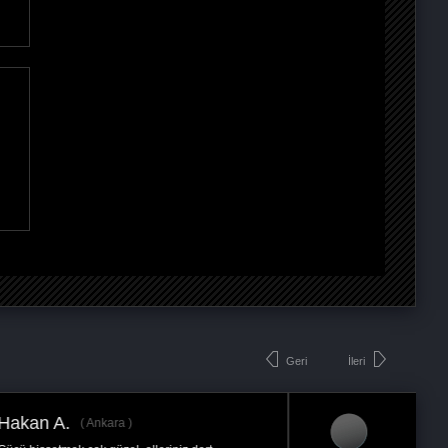
Geri
İleri
Mustafa S.