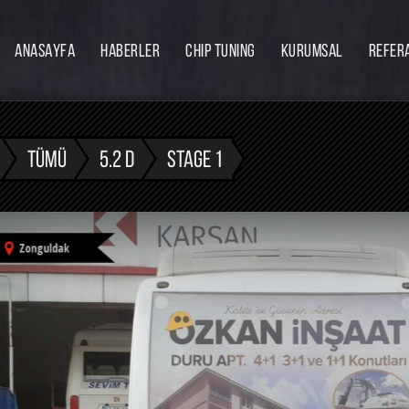
ANASAYFA
HABERLER
CHIP TUNING
KURUMSAL
REFER
Firmamız
Hakkımızda
Ekibimiz
TÜMÜ
5.2 D
STAGE 1
Eğitim
Bayilik
İnsan Kaynakları