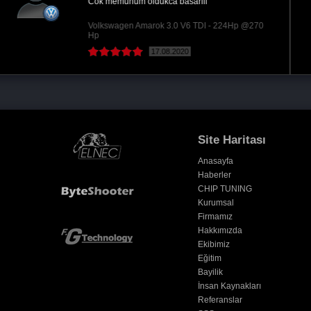
Ümit Bey’e tşk ederim profesyonel mekan
profesyonel çalışanlar
Audi A6 2.0 TDi - 177Hp @210 Hp
15.10.2018
Site Haritası
Anasayfa
Haberler
CHIP TUNING
Kurumsal
Firmamız
Hakkımızda
Ekibimiz
Eğitim
Bayilik
İnsan Kaynakları
Referanslar