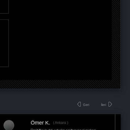
Geri
İleri
Ayhan S.
İstanbul