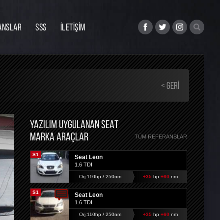
ANSLAR
SSS
İLETİŞİM
< GERI
YAZILIM UYGULANAN SEAT
MARKA ARAÇLAR
TÜM REFERANSLAR
S1
Seat Leon
1.6 TDI
Orj:110hp / 250nm
+35
hp
+60
nm
S1
Seat Leon
1.6 TDI
Orj:110hp / 250nm
+35
hp
+60
nm