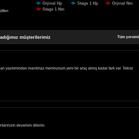
Orjinal Hp
Stage 1 Hp
Orjinal Nm
Stage 1 Nm
lütfen
ladığımız müşterilerimiz
Tüm yoruml
ılan yazılımından inanılmaz memnunum yeni bir araç almış kadar fark var. Tekrar
rılarınızın devamını dilerim.