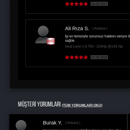
03.03.2017
Ali Rıza S.
Ankara
İşi en temiziyle sorunsuz hakkını veriyo
sağlık.
Seat Leon 1.6 TDI - 110Hp @145 Hp
07.05.2018
MÜŞTERİ YORUMLARI
(TÜM YORUMLARI OKU)
Akın E.
Ankara