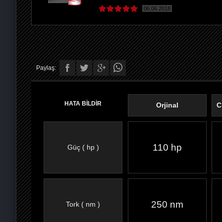
06.06.2018
Paylaş:
HATA BİLDİR
Orjinal
C
110 hp
Güç ( hp )
FACEBOOK'TA
TWITTER'DA
GOOGLE
WHATSAPP’TA
250 nm
Tork ( nm )