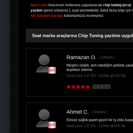
Seat Leon
Aracınızın motoruna uygulanacak
chip tuning (ecu)
yazılım
işlemi ortalama 1 saat sürmektedir, daha fazla bilgi için 
Sık Sorulan Sorular
bölümümüzü inceleyiniz.
Seat marka araçlarına Chip Tuning yazılımı uygu
Ramazan O.
Ankara
Müşteri odaklı, tam istediğim şekilde yap
PAYLAŞ
teşekkür ederim
Seat Leon 1.6 TDI - 110Hp @155 Hp
08.06.2016
Ahmet C.
Ankara
Elinize sağlık gayet güzel bir iş oldu başa
Seat Leon 1.6 TDI - 110Hp @145 Hp