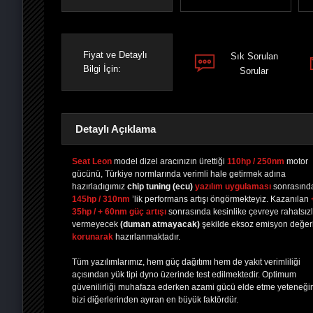
Fiyat ve Detaylı
Sık Sorulan
Bilgi İçin:
Sorular
Detaylı Açıklama
Seat Leon
model dizel aracınızın ürettiği
110hp / 250nm
motor
gücünü, Türkiye normlarında verimli hale getirmek adına
hazırladıgımız
chip tuning
(ecu)
yazılım uygulaması
sonrasınd
PAYLAŞ
PAYLAŞ
PLUS'TA
PAYLAŞ
145hp / 310nm
’lik performans artışı öngörmekteyiz. Kazanılan
35hp / + 60nm güç artışı
sonrasında kesinlike çevreye rahatsızl
vermeyecek
(duman atmayacak)
şekilde eksoz emisyon değerl
korunarak
hazırlanmaktadır.
Tüm yazılımlarımız, hem güç dağıtımı hem de yakıt verimliliği
açısından yük tipi dyno üzerinde test edilmektedir. Optimum
güvenilirliği muhafaza ederken azami gücü elde etme yeteneği
bizi diğerlerinden ayıran en büyük faktördür.