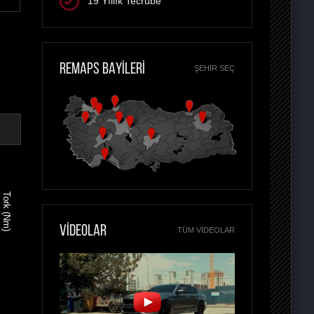
19 Yıllık Tecrübe
REMAPS BAYİLERİ
ŞEHIR SEÇ
Tork (Nm)
VİDEOLAR
TÜM VIDEOLAR