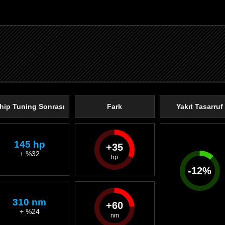
hip Tuning Sonrası
Fark
Yakıt Tasarruf
145 hp
35
+ %32
-
12
%
310 nm
60
+ %24