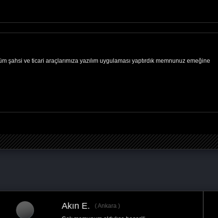
r tüm şahsi ve ticari araçlarımıza yazılım uygulaması yaptırdık memnunuz emeğine
Ömer K.
Ankara