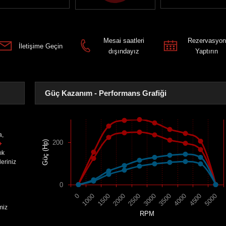
Mesai saatleri
Rezervasyon
İletişime Geçin
dışındayız
Yaptırın
Güç Kazanım - Performans Grafiği
a,
200
Güç (Hp)
+
ık
eriniz
0
1500
4000
2000
4500
2500
5000
0
3000
1000
3500
miz
RPM