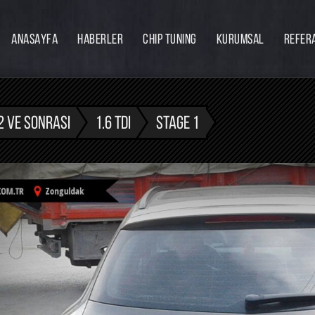
ANASAYFA
HABERLER
CHIP TUNING
KURUMSAL
REFER
Firmamız
Hakkımızda
Ekibimiz
2 VE SONRASI
1.6 TDI
STAGE 1
Eğitim
Bayilik
İnsan Kaynakları