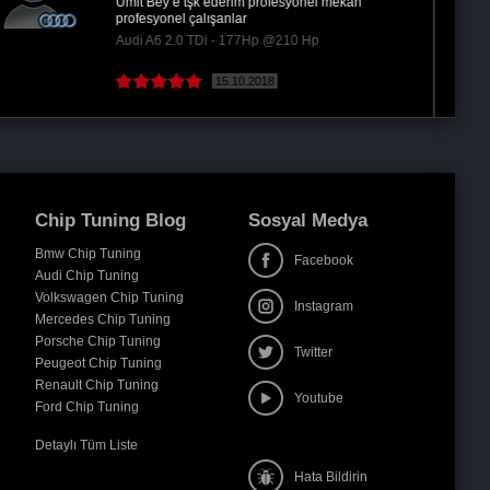
Elinize sağlık. Sizinle 2. Deneyimim.Aracım daha
da keyifli oldu.
Mercedes C C 250 - 211Hp @250 Hp
18.12.2020
Chip Tuning Blog
Sosyal Medya
Bmw Chip Tuning
Facebook
Audi Chip Tuning
Volkswagen Chip Tuning
Instagram
Mercedes Chip Tuning
Porsche Chip Tuning
Twitter
Peugeot Chip Tuning
Renault Chip Tuning
Youtube
Ford Chip Tuning
Detaylı Tüm Liste
Hata Bildirin