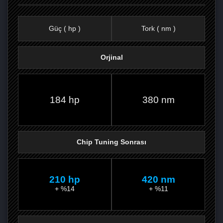
Güç ( hp )
Tork ( nm )
Orjinal
FACEBOOK'TA
TWITTER'DA
GOOGLE
WHATSAPP’TA
184 hp
380 nm
Chip Tuning Sonrası
210 hp
420 nm
+ %14
+ %11