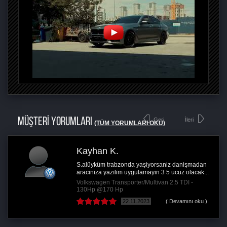
MÜŞTERİ YORUMLARI
Geri
İleri
(TÜM YORUMLARI OKU)
Kayhan K.
S.alüyküm trabzonda yaşiyorsaniz danişmadan
araciniza yazılim uygulamayin 3 5 ucuz olacak...
Volkswagen Transporter/Multivan 2.5 TDI -
130Hp @170 Hp
22.11.2023
( Devamını oku )