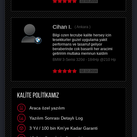
22.03.2016
Cihan I.
Ankara
Bilgi ozen tecrube kalite hersey icin
tesekkurler guzel uygulama yakit
performans ve tasarruf geliyor
beraberinde cok basarili her aracimi
getiririm mutlaka memnun kaldim
BMW 3-Serisi 320d - 184Hp @210 Hp
02.12.2016
KALİTE POLİTİKAMIZ
Araca özel yazılım
Yazılım Sonrası Detaylı Log
3 Yıl / 100 bin Km'ye Kadar Garanti