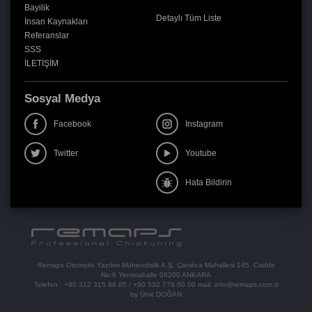
Bayilik
Detaylı Tüm Liste
İnsan Kaynakları
Referanslar
SSS
İLETİŞİM
Sosyal Medya
Facebook
Instagram
Twitter
Youtube
Hata Bildirin
Remaps Otomotiv Yazılım Mühendislik A.Ş. Çamlıca Mahallesi 145. Cadde
No:6 Yenimahalle 06200 ANKARA
Telefon :
+90 312 315 88 85
/
+90 532 779 00 00
mail:
info@remaps.com.tr
by Ümit DOĞAN