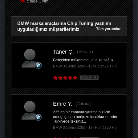
Stage 1 Nm
BMW marka araçlarına Chip Tuning yazılımı
uyguladığımız müşterilerimiz
Tüm yorumlar
Taner Ç.
Ankara
Gerçekten mükemmel, elinize sağlık,
BMW 3-Serisi 320d - 184Hp @210 Hp
10.07.2015
Emre Y.
Ankara
235 hp bir canavar yarattiginiz icin
emegi gecen herkeze tesekkur ederim.
Turkiyede teksiniz...
BMW 3-Serisi 320d - 184Hp @220 Hp