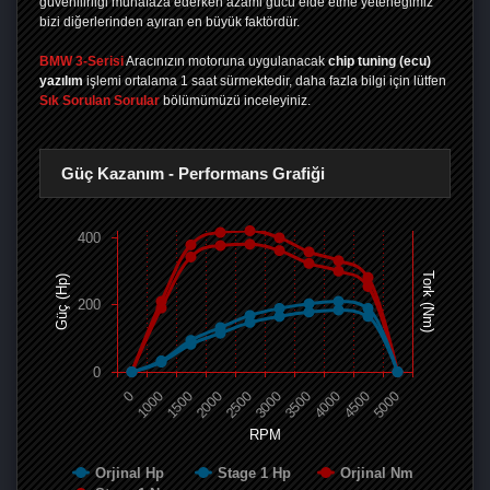
güvenilirliği muhafaza ederken azami gücü elde etme yeteneğimiz
bizi diğerlerinden ayıran en büyük faktördür.
BMW 3-Serisi
Aracınızın motoruna uygulanacak
chip tuning (ecu)
yazılım
işlemi ortalama 1 saat sürmektedir, daha fazla bilgi için lütfen
Sık Sorulan Sorular
bölümümüzü inceleyiniz.
Güç Kazanım - Performans Grafiği
400
Tork (Nm)
Güç (Hp)
200
0
0
1000
1500
2000
2500
3000
3500
4000
4500
5000
RPM
Orjinal Hp
Stage 1 Hp
Orjinal Nm