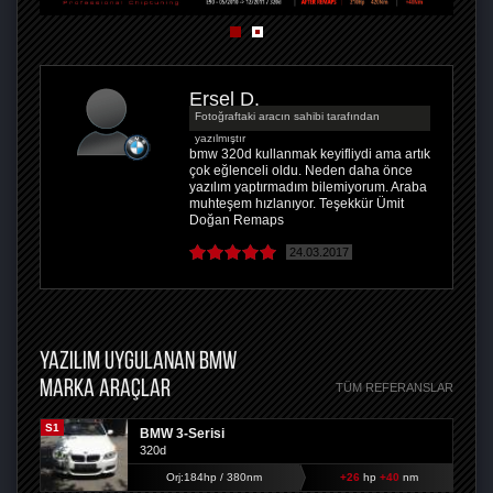
Ersel D.
Fotoğraftaki aracın sahibi tarafından
yazılmıştır
bmw 320d kullanmak keyifliydi ama artık
çok eğlenceli oldu. Neden daha önce
yazılım yaptırmadım bilemiyorum. Araba
muhteşem hızlanıyor. Teşekkür Ümit
Doğan Remaps
24.03.2017
YAZILIM UYGULANAN BMW
MARKA ARAÇLAR
TÜM REFERANSLAR
S1
BMW 3-Serisi
320d
Orj:184hp / 380nm
+26
hp
+40
nm