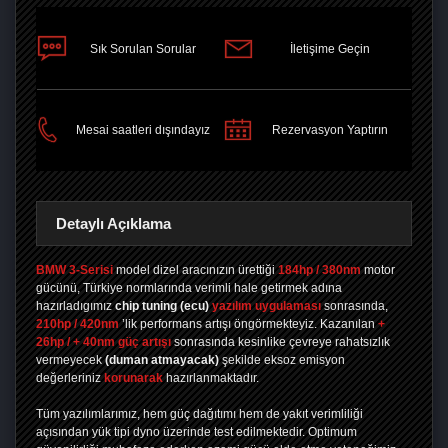
Sık Sorulan Sorular
İletişime Geçin
PAYLAŞ
Mesai saatleri dışındayız
Rezervasyon Yaptırın
Detaylı Açıklama
BMW 3-Serisi
model dizel aracınızın ürettiği
184hp / 380nm
motor
gücünü, Türkiye normlarında verimli hale getirmek adına
hazırladıgımız
chip tuning
(ecu)
yazılım uygulaması
sonrasında,
210hp / 420nm
’lik performans artışı öngörmekteyiz. Kazanılan
+
26hp / + 40nm güç artışı
sonrasında kesinlike çevreye rahatsızlık
vermeyecek
(duman atmayacak)
şekilde eksoz emisyon
değerleriniz
korunarak
hazırlanmaktadır.
Tüm yazılımlarımız, hem güç dağıtımı hem de yakıt verimliliği
açısından yük tipi dyno üzerinde test edilmektedir. Optimum