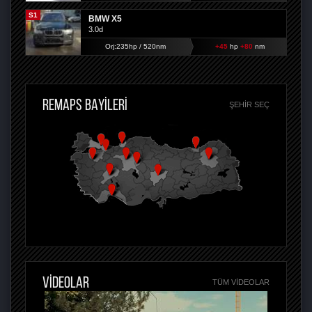
S1
BMW X5
3.0d
Orj:235hp / 520nm
+45
hp
+80
nm
REMAPS BAYİLERİ
ŞEHIR SEÇ
VİDEOLAR
TÜM VIDEOLAR