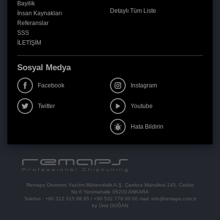
Bayilik
Detaylı Tüm Liste
İnsan Kaynakları
Referanslar
SSS
İLETİŞİM
Sosyal Medya
Facebook
Instagram
Twitter
Youtube
Hata Bildirin
Remaps Otomotiv Yazılım Mühendislik A.Ş. Çamlıca Mahallesi 145. Cadde
No:6 Yenimahalle 06200 ANKARA
Telefon :
+90 312 315 88 85
/
+90 532 779 00 00
mail:
info@remaps.com.tr
by Ümit DOĞAN