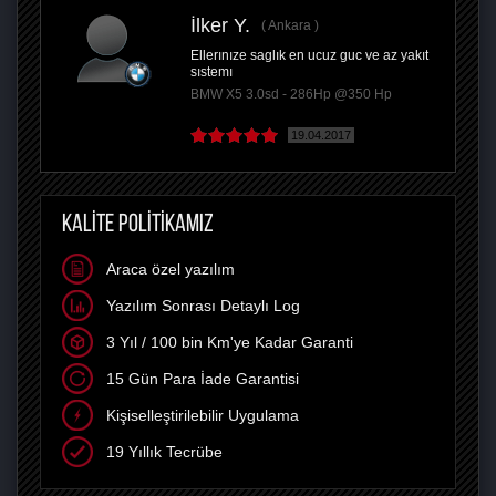
İlker Y.
Ankara
Ellerınıze saglık en ucuz guc ve az yakıt
sıstemı
BMW X5 3.0sd - 286Hp @350 Hp
19.04.2017
KALİTE POLİTİKAMIZ
Araca özel yazılım
Yazılım Sonrası Detaylı Log
3 Yıl / 100 bin Km'ye Kadar Garanti
15 Gün Para İade Garantisi
Kişiselleştirilebilir Uygulama
19 Yıllık Tecrübe