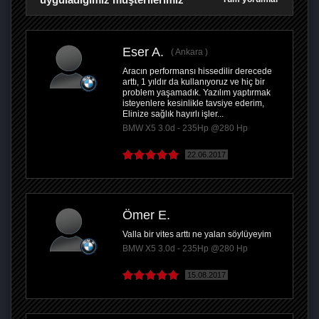
Eser A.
Ankara
Aracın performansı hissedilir derecede
arttı, 1 yıldır da kullanıyoruz ve hiç bir
problem yaşamadık. Yazılım yaptırmak
isteyenlere kesinlikle tavsiye ederim,
Elinize sağlık hayırlı işler...
BMW X5 3.0d - 235Hp @280 Hp
22.06.2017
Ömer E.
Valla bir vites arttı ne yalan söylüyeyim
BMW X5 3.0d - 235Hp @280 Hp
15.08.2017