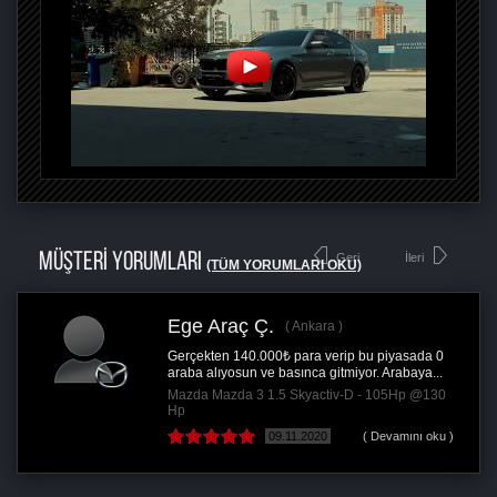
MÜŞTERİ YORUMLARI
Geri
İleri
(TÜM YORUMLARI OKU)
Ege Araç Ç.
Ankara
Gerçekten 140.000₺ para verip bu piyasada 0
araba alıyosun ve basınca gitmiyor. Arabaya...
Mazda Mazda 3 1.5 Skyactiv-D - 105Hp @130
Hp
09.11.2020
( Devamını oku )