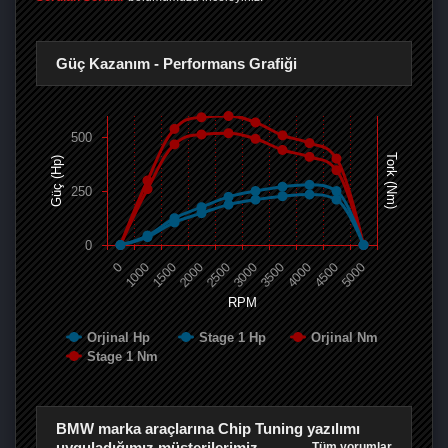
Güç Kazanım - Performans Grafiği
500
Tork (Nm)
Güç (Hp)
250
0
0
1000
1500
2000
2500
3000
3500
4000
4500
5000
RPM
Orjinal Hp
Stage 1 Hp
Orjinal Nm
Stage 1 Nm
BMW marka araçlarına Chip Tuning yazılımı
uyguladığımız müşterilerimiz
Tüm yorumlar