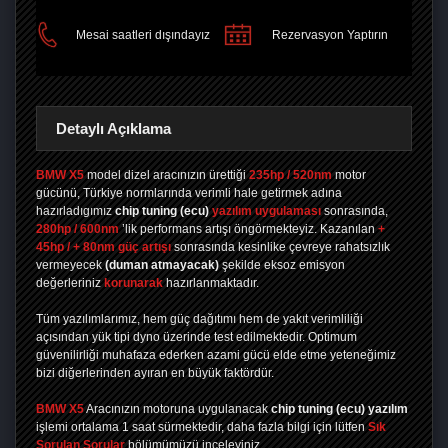
Mesai saatleri dışındayız
Rezervasyon Yaptırın
Detaylı Açıklama
BMW X5
model dizel aracınızın ürettiği
235hp / 520nm
motor
gücünü, Türkiye normlarında verimli hale getirmek adına
hazırladıgımız
chip tuning
(ecu)
yazılım uygulaması
sonrasında,
280hp / 600nm
’lik performans artışı öngörmekteyiz. Kazanılan
+
45hp / + 80nm güç artışı
sonrasında kesinlike çevreye rahatsızlık
vermeyecek
(duman atmayacak)
şekilde eksoz emisyon
değerleriniz
korunarak
hazırlanmaktadır.
Tüm yazılımlarımız, hem güç dağıtımı hem de yakıt verimliliği
açısından yük tipi dyno üzerinde test edilmektedir. Optimum
güvenilirliği muhafaza ederken azami gücü elde etme yeteneğimiz
bizi diğerlerinden ayıran en büyük faktördür.
BMW X5
Aracınızın motoruna uygulanacak
chip tuning (ecu) yazılım
işlemi ortalama 1 saat sürmektedir, daha fazla bilgi için lütfen
Sık
Sorulan Sorular
bölümümüzü inceleyiniz.