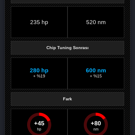
FACEBOOK'TA
TWITTER'DA
GOOGLE
WHATSAPP’TA
235 hp
520 nm
Chip Tuning Sonrası
280 hp
600 nm
+ %19
+ %15
Fark
45
80
PAYLAŞ
PAYLAŞ
PLUS'TA
PAYLAŞ