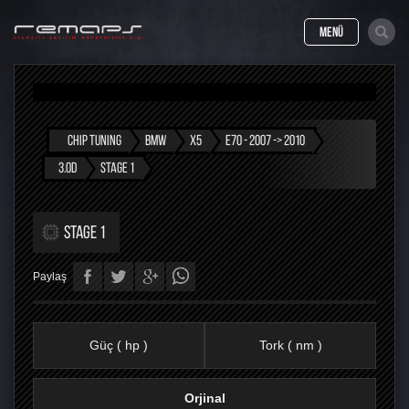
MENÜ
CHIP TUNING
BMW
X5
E70 - 2007 -> 2010
3.0D
STAGE 1
STAGE 1
Paylaş
Güç ( hp )
Tork ( nm )
Orjinal