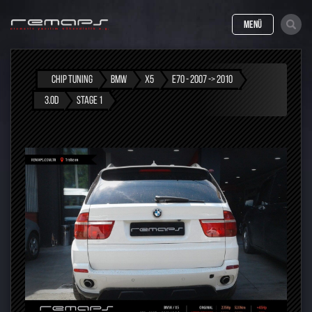
MENÜ
CHIP TUNING
BMW
X5
E70 - 2007 -> 2010
3.0D
STAGE 1