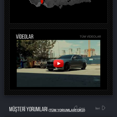
VİDEOLAR
TÜM VIDEOLAR
MÜŞTERİ YORUMLARI
Geri
İleri
(TÜM YORUMLARI OKU)