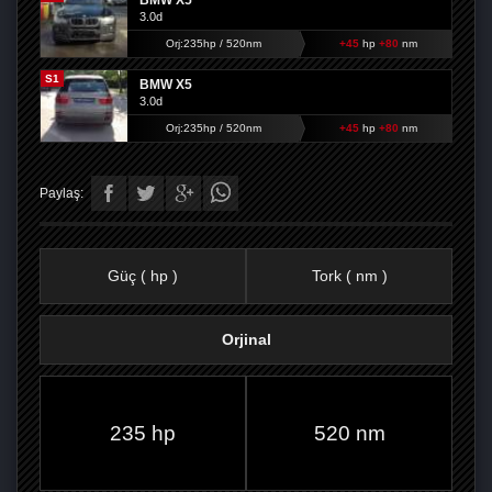
BMW X5
3.0d
Orj:235hp / 520nm
+45
hp
+80
nm
S1
BMW X5
3.0d
Orj:235hp / 520nm
+45
hp
+80
nm
Paylaş:
Güç ( hp )
Tork ( nm )
Orjinal
FACEBOOK'TA
TWITTER'DA
GOOGLE
WHATSAPP’TA
235 hp
520 nm