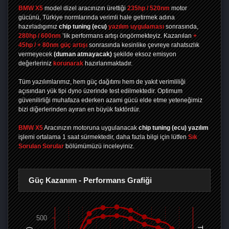
BMW X5
model dizel aracınızın ürettiği
235hp / 520nm
motor
gücünü, Türkiye normlarında verimli hale getirmek adına
hazırladıgımız
chip tuning
(ecu)
yazılım uygulaması
sonrasında,
280hp / 600nm
’lik performans artışı öngörmekteyiz. Kazanılan
+
45hp / + 80nm güç artışı
sonrasında kesinlike çevreye rahatsızlık
vermeyecek
(duman atmayacak)
şekilde eksoz emisyon
değerleriniz
korunarak
hazırlanmaktadır.
Tüm yazılımlarımız, hem güç dağıtımı hem de yakıt verimliliği
açısından yük tipi dyno üzerinde test edilmektedir. Optimum
güvenilirliği muhafaza ederken azami gücü elde etme yeteneğimiz
bizi diğerlerinden ayıran en büyük faktördür.
BMW X5
Aracınızın motoruna uygulanacak
chip tuning (ecu) yazılım
işlemi ortalama 1 saat sürmektedir, daha fazla bilgi için lütfen
Sık
Sorulan Sorular
bölümümüzü inceleyiniz.
Güç Kazanım - Performans Grafiği
500