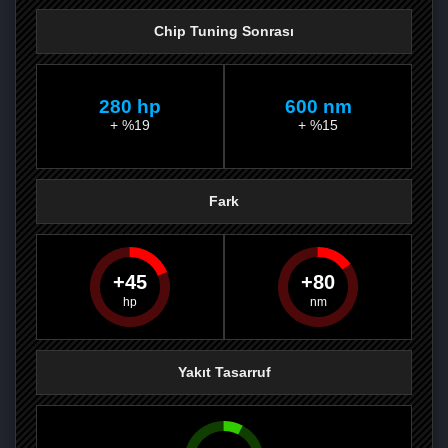
Chip Tuning Sonrası
280 hp
600 nm
+ %19
+ %15
Fark
45
80
PAYLAŞ
PAYLAŞ
PLUS'TA
PAYLAŞ
Yakıt Tasarruf