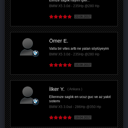
Elinize sağlık hayırlı işler...
BMW X5 3.0d - 235Hp @280 Hp
22.06.2017
Ömer E.
Valla bir vites arttı ne yalan söylüyeyim
BMW X5 3.0d - 235Hp @280 Hp
15.08.2017
İlker Y.
Ankara
Ellerınıze saglık en ucuz guc ve az yakıt
sıstemı
BMW X5 3.0sd - 286Hp @350 Hp
19.04.2017