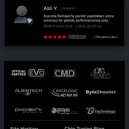
Aslı Y.
Ankara
Aracıma Remaps’ta yazılım yapıldıktan sonra
sorunsuz bir şekilde performansında artış...
BMW 4-Serisi 418i - 136Hp @165 Hp
11.12.2017
( Devamını oku )
Site Haritası
Chip Tuning Blog