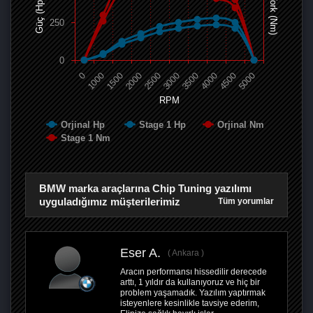
Tork (Nm)
Güç (Hp)
250
0
0
1000
1500
2000
2500
3000
3500
4000
4500
5000
RPM
Orjinal Hp
Stage 1 Hp
Orjinal Nm
Stage 1 Nm
BMW marka araçlarına Chip Tuning yazılımı
uyguladığımız müşterilerimiz
Tüm yorumlar
Eser A.
Ankara
Aracın performansı hissedilir derecede
arttı, 1 yıldır da kullanıyoruz ve hiç bir
problem yaşamadık. Yazılım yaptırmak
isteyenlere kesinlikle tavsiye ederim,