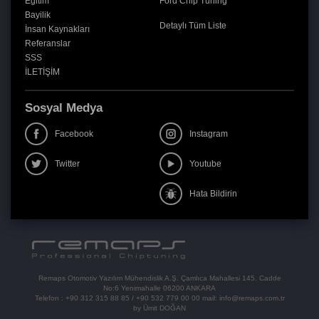
Eğitim
Ford Chip Tuning
Bayilik
Detaylı Tüm Liste
İnsan Kaynakları
Referanslar
SSS
İLETİŞİM
Sosyal Medya
Facebook
Instagram
Twitter
Youtube
Hata Bildirin
Remaps Otomotiv Yazılım Mühendislik A.Ş. Çamlıca Mahallesi 145. Cadde
No:6 Yenimahalle 06200 ANKARA
Telefon :
+90 312 315 88 85
/
+90 532 779 00 00
mail:
info@remaps.com.tr
by Ümit DOĞAN