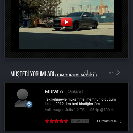
MÜŞTERİ YORUMLARI
Geri
İleri
(TÜM YORUMLARI OKU)
Murat A.
Ankara
Tek kelimeyle mükemmel memnun olduğum
içinde 2012 den beri bindiğim tüm...
Volkswagen Jetta 1.2 TSI - 105Hp @130 Hp
29.12.2017
( Devamını oku )