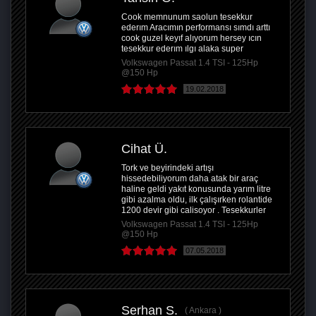
Cook memnunum saolun tesekkur
ederım Aracımın performansı sımdı arttı
cook guzel keyıf alıyorum hersey ıcın
tesekkur ederım ılgı alaka super
Volkswagen Passat 1.4 TSI - 125Hp
@150 Hp
19.02.2018
Cihat Ü.
Tork ve beyirindeki artışı
hissedebiliyorum daha atak bir araç
haline geldi yakıt konusunda yarım litre
gibi azalma oldu, ilk çalışırken rolantide
1200 devir gibi calisoyor . Tesekkurler
Volkswagen Passat 1.4 TSI - 125Hp
@150 Hp
07.05.2018
Serhan S.
Ankara