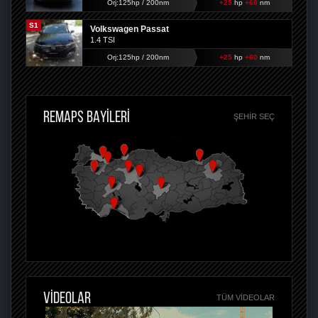
Orj:125hp / 200nm
+25
hp
+60
nm
S1
Volkswagen Passat
1.4 TSI
Orj:125hp / 200nm
+25
hp
+60
nm
REMAPS BAYİLERİ
ŞEHIR SEÇ
VİDEOLAR
TÜM VIDEOLAR