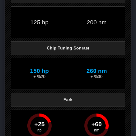
FACEBOOK'TA
TWITTER'DA
GOOGLE
WHATSAPP’TA
125 hp
200 nm
Chip Tuning Sonrası
150 hp
260 nm
+ %20
+ %30
Fark
25
60
PAYLAŞ
PAYLAŞ
PLUS'TA
PAYLAŞ