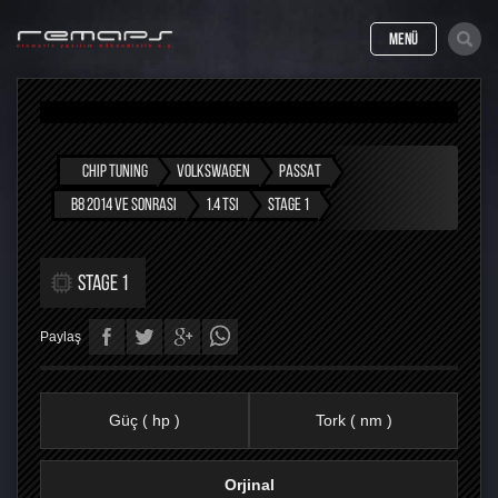
MENÜ
CHIP TUNING
VOLKSWAGEN
PASSAT
B8 2014 VE SONRASI
1.4 TSI
STAGE 1
STAGE 1
Paylaş
Güç ( hp )
Tork ( nm )
Orjinal