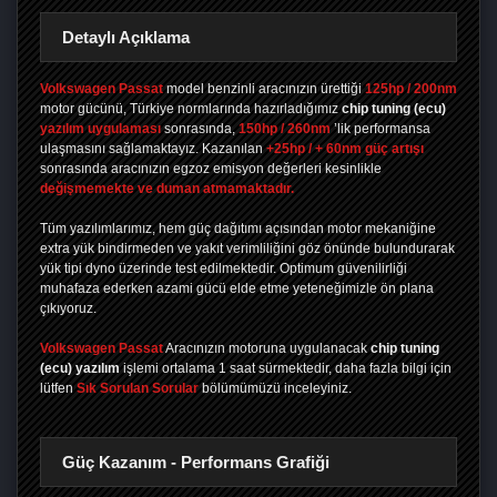
Detaylı Açıklama
Volkswagen Passat
model benzinli aracınızın ürettiği
125hp / 200nm
motor gücünü, Türkiye normlarında hazırladığımız
chip tuning
(ecu)
yazılım uygulaması
sonrasında,
150hp / 260nm
’lik performansa
ulaşmasını sağlamaktayız. Kazanılan
+25hp / + 60nm güç artışı
sonrasında aracınızın egzoz emisyon değerleri kesinlikle
değişmemekte ve duman atmamaktadır.
Tüm yazılımlarımız, hem güç dağıtımı açısından motor mekaniğine
extra yük bindirmeden ve yakıt verimliliğini göz önünde bulundurarak
yük tipi dyno üzerinde test edilmektedir. Optimum güvenilirliği
muhafaza ederken azami gücü elde etme yeteneğimizle ön plana
çıkıyoruz.
Volkswagen Passat
Aracınızın motoruna uygulanacak
chip tuning
(ecu) yazılım
işlemi ortalama 1 saat sürmektedir, daha fazla bilgi için
lütfen
Sık Sorulan Sorular
bölümümüzü inceleyiniz.
Güç Kazanım - Performans Grafiği