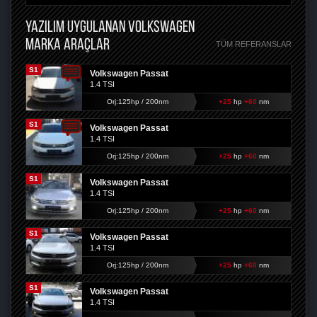
YAZILIM UYGULANAN VOLKSWAGEN
MARKA ARAÇLAR
TÜM REFERANSLAR
S1
Volkswagen Passat
1.4 TSI
Orj:125hp / 200nm
+25
hp
+60
nm
S1
Volkswagen Passat
1.4 TSI
Orj:125hp / 200nm
+25
hp
+60
nm
S1
Volkswagen Passat
1.4 TSI
Orj:125hp / 200nm
+25
hp
+60
nm
S1
Volkswagen Passat
1.4 TSI
Orj:125hp / 200nm
+25
hp
+60
nm
S1
Volkswagen Passat
1.4 TSI