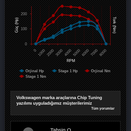
200
Tork (Nm)
Güç (Hp)
100
0
0
1000
2000
3000
4000
5000
6000
7000
8000
RPM
Orjinal Hp
Stage 1 Hp
Orjinal Nm
Stage 1 Nm
Volkswagen marka araçlarına Chip Tuning
yazılımı uyguladığımız müşterilerimiz
Tüm yorumlar
Tahsin O.