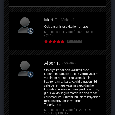
Mert T.
Ankara
Cok basarılı teşekkürler remaps
Mercedes E / E Coupé 180 - 156Hp
@175 Hp
12.12.2015
Alper T.
Ankara
Simdiye kadar cok yazilimli arac
kullandım trabzon da cok yerde yazilim
yaptirdim remaps ı kullanmak icin
trabzondan ankara ya gidip guvenli bir
sekilde remaps yazilim yaptirdim her
konuda cok memnunum yakit tasarrufu,
gidis kalkiş soguk motorun daha rahat
calişmasi vb. Guvenli bir islem istiyorsan
remaps herzaman yaninda.
Tesekkurlerr..
Mercedes E / E Coupé E 220 CDI -
170Hp @190 Hp