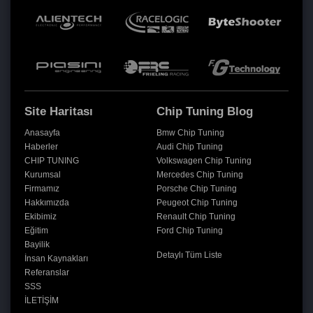
Site Haritası
Chip Tuning Blog
Anasayfa
Bmw Chip Tuning
Haberler
Audi Chip Tuning
CHIP TUNING
Volkswagen Chip Tuning
Kurumsal
Mercedes Chip Tuning
Firmamız
Porsche Chip Tuning
Hakkımızda
Peugeot Chip Tuning
Ekibimiz
Renault Chip Tuning
Eğitim
Ford Chip Tuning
Bayilik
Detaylı Tüm Liste
İnsan Kaynakları
Referanslar
SSS
İLETİŞİM