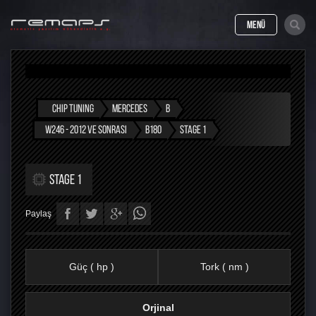
MENÜ
CHIP TUNING
MERCEDES
B
W246 - 2012 VE SONRASI
B180
STAGE 1
STAGE 1
Paylaş
Güç ( hp )
Tork ( nm )
Orjinal