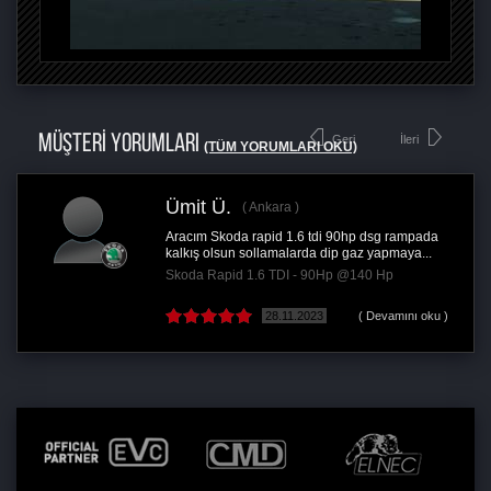
MÜŞTERİ YORUMLARI
Geri
İleri
(TÜM YORUMLARI OKU)
Ümit Ü.
Ankara
Aracım Skoda rapid 1.6 tdi 90hp dsg rampada
kalkış olsun sollamalarda dip gaz yapmaya...
Skoda Rapid 1.6 TDI - 90Hp @140 Hp
28.11.2023
( Devamını oku )