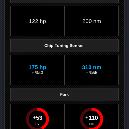
FACEBOOK'TA
TWITTER'DA
GOOGLE
WHATSAPP’TA
122 hp
200 nm
Chip Tuning Sonrası
175 hp
310 nm
+ %43
+ %55
Fark
53
110
PAYLAŞ
PAYLAŞ
PLUS'TA
PAYLAŞ