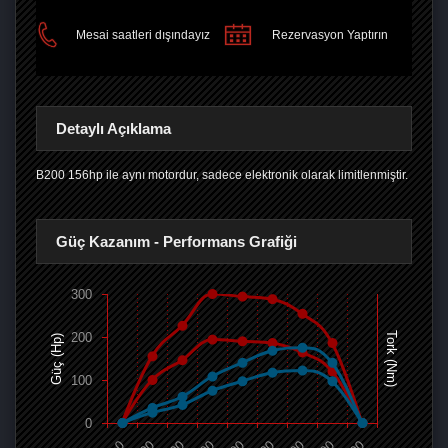
Mesai saatleri dışındayız
Rezervasyon Yaptırın
Detaylı Açıklama
B200 156hp ile aynı motordur, sadece elektronik olarak limitlenmiştir.
Güç Kazanım - Performans Grafiği
300
200
Tork (Nm)
Güç (Hp)
100
0
0