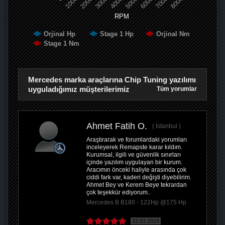
1000
2000
3000
4000
5000
6000
7000
8000
RPM
Orjinal Hp
Stage 1 Hp
Orjinal Nm
Stage 1 Nm
Mercedes marka araçlarına Chip Tuning yazılımı
uyguladığımız müşterilerimiz
Tüm yorumlar
Ahmet Fatih O.
İstanbul
Araştırarak ve forumlardaki yorumları
inceleyerek Remapste karar kıldım.
Kurumsal, ilgili ve güvenlik sınırları
içinde yazılım uygulayan bir kurum.
Aracımın önceki haliyle arasında çok
ciddi fark var, kaderi değişti diyebilirim.
Ahmet Bey ve Kerem Beye tekrardan
çok teşekkür ediyorum..
Mercedes B B180 - 122Hp @175 Hp
22.03.2019