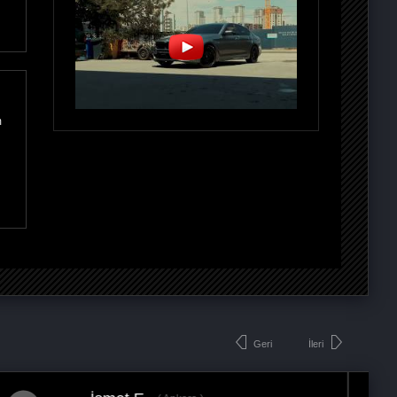
m
Geri
İleri