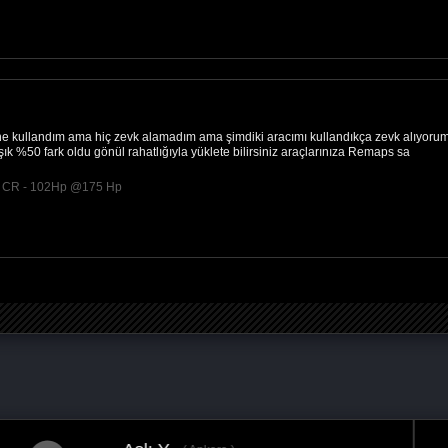
e kullandım ama hiç zevk alamadım ama şimdiki aracımı kullandıkça zevk alıyoru
şık %50 fark oldu gönül rahatlığıyla yüklete bilirsiniz araçlarınıza Remaps sa
DI CR - 102Hp @175 Hp