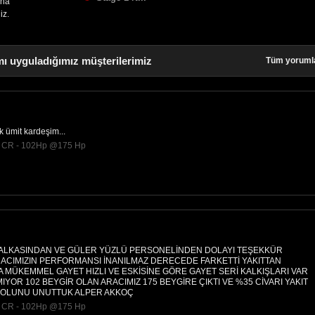
aha
iz.
ı uyguladığımız müşterilerimiz
Tüm yoruml
ık ümit kardeşim...
DI CR - 102Hp @175 Hp
 ALKASINDAN VE GÜLER YÜZLÜ PERSONELİNDEN DOLAYI TEŞEKKÜR
RACIMIZIN PERFORMANSI İNANILMAZ DERECEDE FARKETTİ YAKITTAN
MÜKEMMEL GAYET HIZLI VE ESKİSİNE GÖRE GAYET SERİ KALKIŞLARI VAR
YOR 102 BEYGİR OLAN ARACIMIZ 175 BEYGİRE ÇIKTI VE %35 CİVARI YAKIT
YOLUNU UNUTTUK ALPER AKKOÇ
DI CR - 102Hp @175 Hp