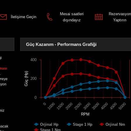
Mesai saatleri
Rezervasyon
İletişime Geçin
dışındayız
Yaptırın
Güç Kazanım - Performans Grafiği
ği
400
ması
Güç (Hp)
.
200
vreye
syon
0
1500
4000
2000
4500
2500
5000
0
3000
1000
3500
miz
RPM
Orjinal Hp
Stage 1 Hp
Orjinal Nm
nacak
Stage 1 Nm