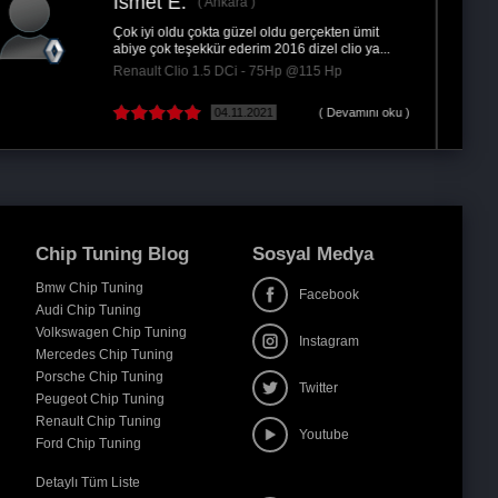
Tek kelimeyle mükemmel bi firmasınız arızamı
hiçbir firma silemedi keşke daha önceden...
Renault Megane 1.5 DCi - 110Hp @130 Hp
16.10.2018
( Devamını oku )
Chip Tuning Blog
Sosyal Medya
Bmw Chip Tuning
Facebook
Audi Chip Tuning
Volkswagen Chip Tuning
Instagram
Mercedes Chip Tuning
Porsche Chip Tuning
Twitter
Peugeot Chip Tuning
Renault Chip Tuning
Youtube
Ford Chip Tuning
Detaylı Tüm Liste