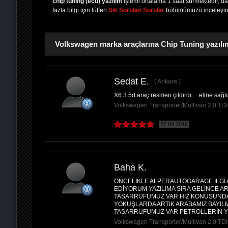
chip tuning (ecu) yazılım
işlemi ortalama 1 saat sürmektedir, d
fazla bilgi için lütfen
Sık Sorulan Sorular
bölümümüzü inceleyin
Volkswagen marka araçlarına Chip Tuning yazılım
Sedat E.
Ankara
X6 3.5d araç resmen çıldırdı.... eline sağl
PAYLAŞ
Volkswagen Transporter/Multivan 2.0 T
27.04.2016
Baha K.
ÖNCELİKLE ALPERAUTOGARAGE İLGİ
EDİYORUM YAZILIMA SIRA GELİNCE A
TASARRUFUMUZ VAR HIZ KONUSUNDA 
YOKUŞLARDA ARTIK ARABAMIZ BAYILMI
TASARRUFUMUZ VAR PETROLLERİN 
Volkswagen Transporter/Multivan 2.0 T