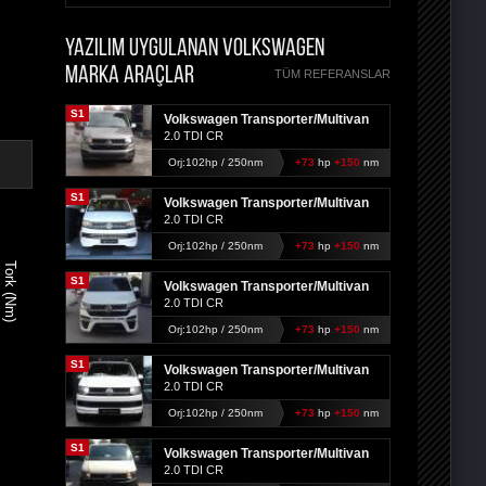
YAZILIM UYGULANAN VOLKSWAGEN
MARKA ARAÇLAR
TÜM REFERANSLAR
S1
Volkswagen Transporter/Multivan
2.0 TDI CR
Orj:102hp / 250nm
+73
hp
+150
nm
S1
Volkswagen Transporter/Multivan
2.0 TDI CR
Orj:102hp / 250nm
+73
hp
+150
nm
Tork (Nm)
S1
Volkswagen Transporter/Multivan
2.0 TDI CR
Orj:102hp / 250nm
+73
hp
+150
nm
S1
Volkswagen Transporter/Multivan
2.0 TDI CR
Orj:102hp / 250nm
+73
hp
+150
nm
S1
Volkswagen Transporter/Multivan
2.0 TDI CR