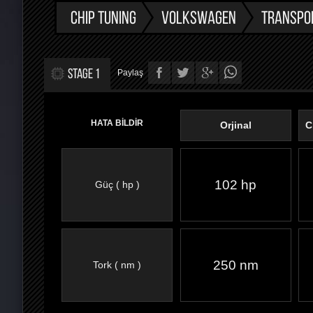
CHIP TUNING
VOLKSWAGEN
TRANSPO
STAGE 1
Paylaş
HATA BİLDİR
Orjinal
C
102 hp
Güç ( hp )
FACEBOOK'TA
TWITTER'DA
GOOGLE
WHATSAPP’TA
250 nm
Tork ( nm )