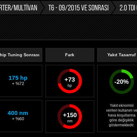
RTER/MULTIVAN
T6 - 09/2015 VE SONRASI
2.0 TDI
hip Tuning Sonrası
Fark
Yakıt Tasarruf
175 hp
73
-
20
%
+ %72
Yakıt eknomisi
verileri kullanım v
400 nm
150
hava koşullarına
+ %60
göre değişiklik
göstermektedir.