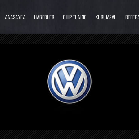
ANASAYFA
HABERLER
CHIP TUNING
KURUMSAL
REFER
Firmamız
Hakkımızda
Ekibimiz
Eğitim
Bayilik
İnsan Kaynakları