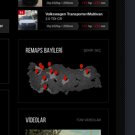
Orj:102hp / 250nm
+73
hp
+150
nm
S1
Volkswagen Transporter/Multivan
2.0 TDI CR
ar
Orj:102hp / 250nm
+73
hp
+150
nm
REMAPS BAYİLERİ
ŞEHIR SEÇ
VİDEOLAR
TÜM VIDEOLAR