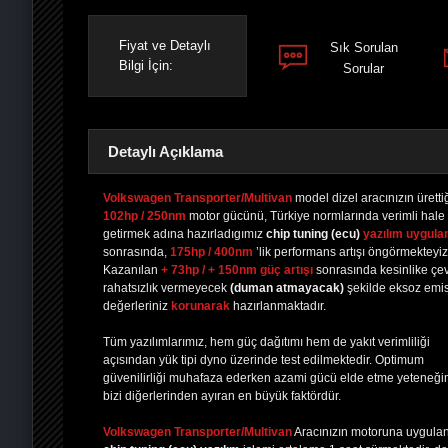
Fiyat ve Detaylı
Sık Sorulan
Bilgi İçin:
Sorular
Detaylı Açıklama
Volkswagen Transporter/Multivan
model dizel aracınızın üretti
102hp / 250nm
motor gücünü, Türkiye normlarında verimli hale
getirmek adına hazırladıgımız
chip tuning
(ecu)
yazılım uygula
PAYLAŞ
PAYLAŞ
PLUS'TA
PAYLAŞ
sonrasında,
175hp / 400nm
’lik performans artışı öngörmekteyiz
Kazanılan
+ 73hp / + 150nm güç artışı
sonrasında kesinlike çe
rahatsızlık vermeyecek
(duman atmayacak)
şekilde eksoz emi
değerleriniz
korunarak
hazırlanmaktadır.
Tüm yazılımlarımız, hem güç dağıtımı hem de yakıt verimliliği
açısından yük tipi dyno üzerinde test edilmektedir. Optimum
güvenilirliği muhafaza ederken azami gücü elde etme yeteneği
bizi diğerlerinden ayıran en büyük faktördür.
Volkswagen Transporter/Multivan
Aracınızın motoruna uygula