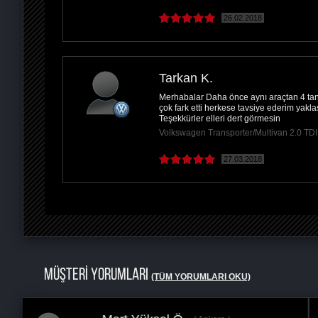
26.02.2018
Tarkan K.
Merhabalar Daha önce aynı araçtan 4 tan
çok fark etti herkese tavsiye ederim yakla
Teşekkürler elleri dert görmesin
Volkswagen Transporter/Multivan 2.0 T
27.03.2018
MÜŞTERİ YORUMLARI
(TÜM YORUMLARI OKU)