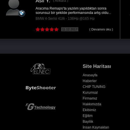
Gökhan G.
Ankara
Remaps a çok teşekkür ederim. Tereddüt edenler
zaman kaybetmeyin uygulamadan sonra ne...
Volkswagen Passat 1.6 TDI CR - 120Hp @150
Hp
18.06.2017
( Devamını oku )
Site Haritası
Anasayfa
Haberler
CHIP TUNING
Kurumsal
Firmamız
Hakkımızda
Ekibimiz
Eğitim
Bayilik
İnsan Kaynakları