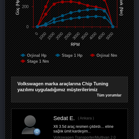
Tork (Nm)
Güç (Hp)
200
0
0
1000
1500
2000
2500
3000
3500
4000
4500
5000
RPM
Orjinal Hp
Stage 1 Hp
Orjinal Nm
Stage 1 Nm
Volkswagen marka araçlarına Chip Tuning
yazılımı uyguladığımız müşterilerimiz
Tüm yorumlar
Sedat E.
Ankara
X6 3.5d araç resmen çıldırdı.... eline
sağlık ümit kardeşim...
Volkswagen Transporter/Multivan 2.0