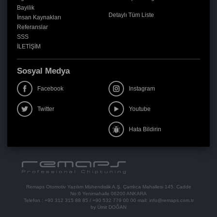
Bayilik
Detaylı Tüm Liste
İnsan Kaynakları
Referanslar
SSS
İLETİŞİM
Sosyal Medya
Facebook
Instagram
Twitter
Youtube
Hata Bildirin
Remaps Otomotiv Yazılım Mühendislik A.Ş. Çamlıca Mahallesi 145. Cadde
No:6 Yenimahalle 06200 ANKARA
Telefon :
+90 312 315 88 85
/
+90 532 779 00 00
mail:
info@remaps.com.tr
by Ümit DOĞAN