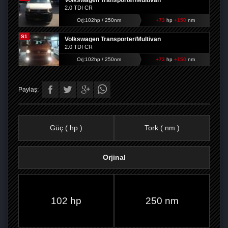
Volkswagen Transporter/Multivan
2.0 TDI CR
Orj:102hp / 250nm
+73
hp
+150
nm
S1
Volkswagen Transporter/Multivan
2.0 TDI CR
Orj:102hp / 250nm
+73
hp
+150
nm
Paylaş:
Güç ( hp )
Tork ( nm )
Orjinal
FACEBOOK'TA
TWITTER'DA
GOOGLE
WHATSAPP’TA
102 hp
250 nm