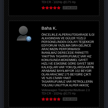
TDI CR - 102Hp @175 Hp
27.04.2016
Baha K.
ÖNCELİKLE ALPERAUTOGARAGE İLGİ
ALKASINDAN VE GÜLER YÜZLÜ
PERSONELİNDEN DOLAYI TEŞEKKÜR
EDİYORUM YAZILIMA SIRA GELİNCE
ARACIMIZIN PERFORMANSI
İNANILMAZ DERECEDE FARKETTİ
YAKITTAN TASARRUFUMUZ VAR HIZ
KONUSUNDA MÜKEMMEL GAYET
HIZLI VE ESKİSİNE GÖRE GAYET SERİ
KALKIŞLARI VAR YOKUŞLARDA ARTIK
ARABAMIZ BAYILMIYOR 102 BEYGİR
OLAN ARACIMIZ 175 BEYGİRE ÇIKTI
VE %35 CİVARI YAKIT
TASARRUFUMUZ VAR PETROLLERİN
YOLUNU UNUTTUK ALPER AKKOÇ
Volkswagen Transporter/Multivan 2.0
TDI CR - 102Hp @175 Hp
26.02.2018