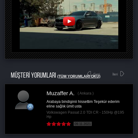
MÜŞTERİ YORUMLARI
Geri
İleri
(TÜM YORUMLARI OKU)
Muzaffer A.
Ankara
Arabaya bindiginii hissettim Teşekür ederim
eline sağlık ümit usta
Volkswagen Passat 2.0 TDI CR - 150Hp @195
Hp
09.11.2021