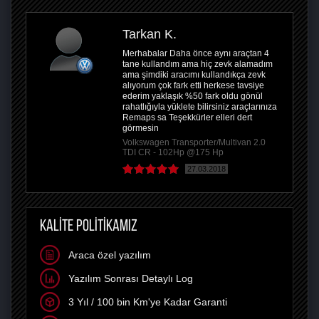
Tarkan K.
Merhabalar Daha önce aynı araçtan 4
tane kullandım ama hiç zevk alamadım
ama şimdiki aracımı kullandıkça zevk
alıyorum çok fark etti herkese tavsiye
ederim yaklaşık %50 fark oldu gönül
rahatlığıyla yüklete bilirsiniz araçlarınıza
Remaps sa Teşekkürler elleri dert
görmesin
Volkswagen Transporter/Multivan 2.0
TDI CR - 102Hp @175 Hp
27.03.2018
KALİTE POLİTİKAMIZ
Araca özel yazılım
Yazılım Sonrası Detaylı Log
3 Yıl / 100 bin Km'ye Kadar Garanti