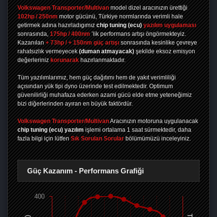
Volkswagen Transporter/Multivan
model dizel aracınızın ürettiği
102hp / 250nm
motor gücünü, Türkiye normlarında verimli hale
getirmek adına hazırladıgımız
chip tuning
(ecu)
yazılım uygulaması
sonrasında,
175hp / 400nm
’lik performans artışı öngörmekteyiz.
Kazanılan
+ 73hp / + 150nm güç artışı
sonrasında kesinlike çevreye
rahatsızlık vermeyecek
(duman atmayacak)
şekilde eksoz emisyon
değerleriniz
korunarak
hazırlanmaktadır.
Tüm yazılımlarımız, hem güç dağıtımı hem de yakıt verimliliği
açısından yük tipi dyno üzerinde test edilmektedir. Optimum
güvenilirliği muhafaza ederken azami gücü elde etme yeteneğimiz
bizi diğerlerinden ayıran en büyük faktördür.
Volkswagen Transporter/Multivan
Aracınızın motoruna uygulanacak
chip tuning (ecu) yazılım
işlemi ortalama 1 saat sürmektedir, daha
fazla bilgi için lütfen
Sık Sorulan Sorular
bölümümüzü inceleyiniz.
Güç Kazanım - Performans Grafiği
400