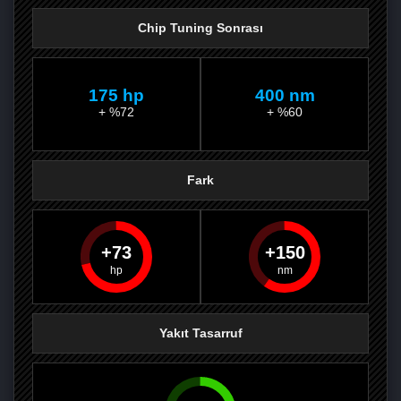
Chip Tuning Sonrası
175 hp
400 nm
+ %72
+ %60
Fark
73
150
PAYLAŞ
PAYLAŞ
PLUS'TA
PAYLAŞ
Yakıt Tasarruf