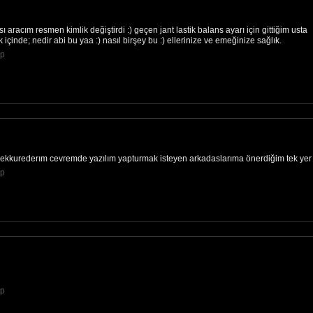
 aracım resmen kimlik değiştirdi :) geçen jant lastik balans ayarı için gittiğim usta
k içinde; nedir abi bu yaa :) nasıl birşey bu :) ellerinize ve emeğinize sağlık.
Hp
kkurederım cevremde yazılım yapturmak isteyen arkadaslarıma önerdiğim tek yer
Hp
Hp