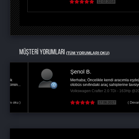
12.02.2018
MÜŞTERİ YORUMLARI
(TÜM YORUMLARI OKU)
Şenol B.
Merhaba; Öncelikle kendi aracımla eşdeğer olan
..
otobüs sınıfındaki araç sahiplerine tavsiyem bu...
Volkswagen Crafter 2.0 TDi - 163Hp @205 Hp
 )
17.06.2017
( Devamını oku )