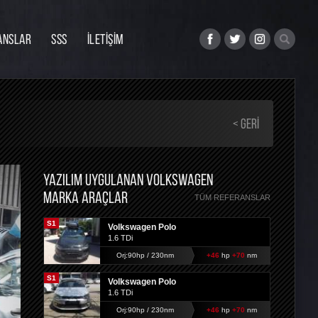
ANSLAR
SSS
İLETİŞİM
< GERI
YAZILIM UYGULANAN VOLKSWAGEN
MARKA ARAÇLAR
TÜM REFERANSLAR
S1
Volkswagen Polo
1.6 TDi
Orj:90hp / 230nm
+46
hp
+70
nm
S1
Volkswagen Polo
1.6 TDi
Orj:90hp / 230nm
+46
hp
+70
nm