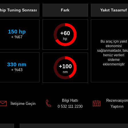
hip Tuning Sonrası
Fark
Yakıt Tasarruf
150 hp
60
+ %67
Bu araç için yakıt
ekonomisi
sağlanmaktadır, fak
henüz verileri
sisteme
330 nm
eklenmemiştir
100
+ %43
Bilgi Hattı
Rezervasyon
İletişime Geçin
0 532 111 2230
Yaptırın