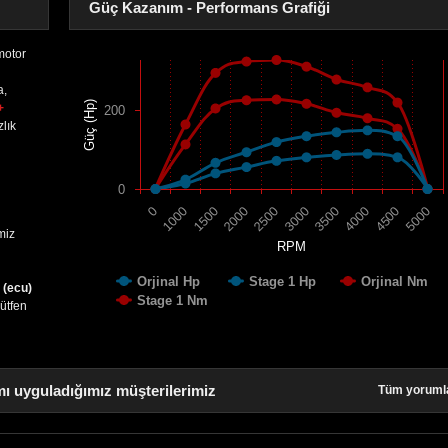
Güç Kazanım - Performans Grafiği
motor
a,
Güç (Hp)
+
200
lık
0
1500
4000
2000
4500
2500
5000
0
3000
1000
3500
miz
RPM
Orjinal Hp
Stage 1 Hp
Orjinal Nm
 (ecu)
Stage 1 Nm
lütfen
ı uyguladığımız müşterilerimiz
Tüm yoruml