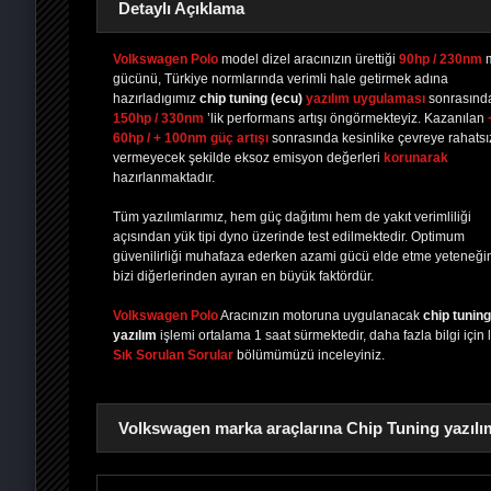
Detaylı Açıklama
Volkswagen Polo
model dizel aracınızın ürettiği
90hp / 230nm
gücünü, Türkiye normlarında verimli hale getirmek adına
hazırladıgımız
chip tuning
(ecu)
yazılım uygulaması
sonrasınd
PAYLAŞ
PAYLAŞ
PLUS'TA
PAYLAŞ
150hp / 330nm
’lik performans artışı öngörmekteyiz. Kazanılan
60hp / + 100nm güç artışı
sonrasında kesinlike çevreye rahatsız
vermeyecek şekilde eksoz emisyon değerleri
korunarak
hazırlanmaktadır.
Tüm yazılımlarımız, hem güç dağıtımı hem de yakıt verimliliği
açısından yük tipi dyno üzerinde test edilmektedir. Optimum
güvenilirliği muhafaza ederken azami gücü elde etme yeteneği
bizi diğerlerinden ayıran en büyük faktördür.
Volkswagen Polo
Aracınızın motoruna uygulanacak
chip tuning
yazılım
işlemi ortalama 1 saat sürmektedir, daha fazla bilgi için 
Sık Sorulan Sorular
bölümümüzü inceleyiniz.
Volkswagen marka araçlarına Chip Tuning yazılım