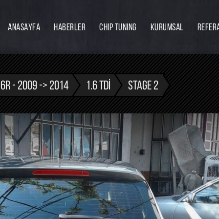
ANASAYFA
HABERLER
CHIP TUNING
KURUMSAL
REFER
Firmamız
Hakkımızda
Ekibimiz
6R - 2009 -> 2014
1.6 TDI
STAGE 2
Eğitim
Bayilik
İnsan Kaynakları