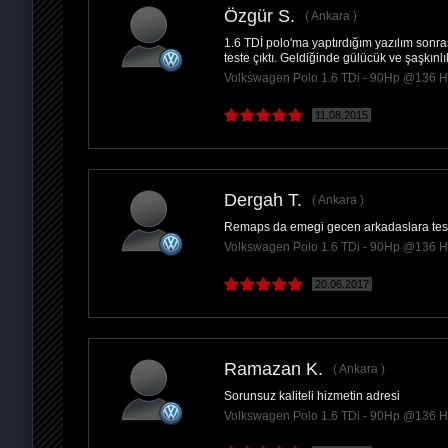
Özgür S.
Ankara
1.6 TDİ polo'ma yaptırdığım yazılım sonrası
PAYLAŞ
teste çıktı. Geldiğinde gülücük ve şaşkınlı
Volkswagen Polo 1.6 TDi - 90Hp @136 
11.08.2015
Dergah T.
Ankara
Remaps da emegi gecen arkadaslara tese
Volkswagen Polo 1.6 TDi - 90Hp @136 
20.06.2017
Ramazan K.
Ankara
Sorunsuz kaliteli hizmetin adresi
Volkswagen Polo 1.6 TDi - 90Hp @136 