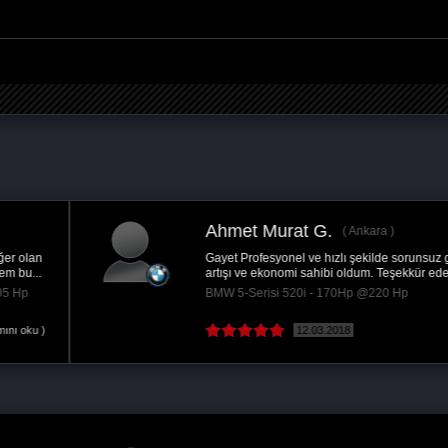
Ahmet Murat G.
Ankara
Gayet Profesyonel ve hızlı şekilde sorunsuz güç
artışı ve ekonomi sahibi oldum. Teşekkür ederim.
BMW 5-Serisi 520i - 170Hp @220 Hp
12.03.2018