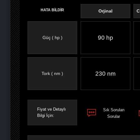
HATA BİLDİR
Orjinal
C
90 hp
Güç ( hp )
FACEBOOK'TA
TWITTER'DA
GOOGLE
WHATSAPP’TA
230 nm
Tork ( nm )
Fiyat ve Detaylı
Sık Sorulan
Bilgi İçin:
Sorular