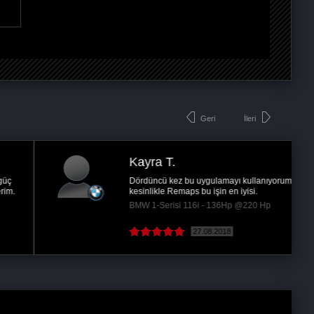
Geri
İleri
Kayra T.
Dördüncü kez bu uygulamayı kullanıyorum,
kesinlikle Remaps bu işin en iyisi.
BMW 1-Serisi 116i - 136Hp @220 Hp
27.08.2018