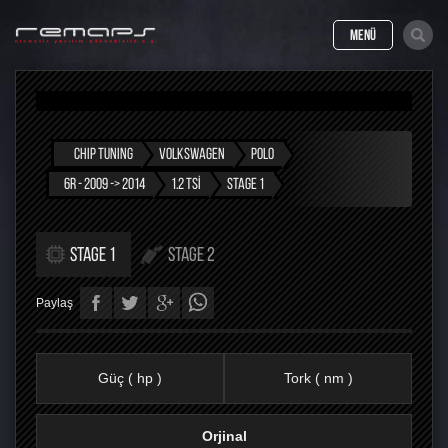
MENÜ
CHIP TUNING
VOLKSWAGEN
POLO
6R - 2009 -> 2014
1.2 TSI
STAGE 1
STAGE 1
STAGE 2
Paylaş
Güç ( hp )
Tork ( nm )
Orjinal