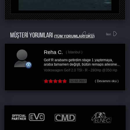
MÜŞTERİ YORUMLARI
Geri
İleri
(TÜM YORUMLARI OKU)
Reha C.
İstanbul
Golf R arabamı getirdim stage 1 yaptırmaya,
araba tamamen değişti, bütün remaps ailesine...
Volkswagen Golf 2.0 TSI - R - 280Hp @350 Hp
12.02.2017
( Devamını oku )