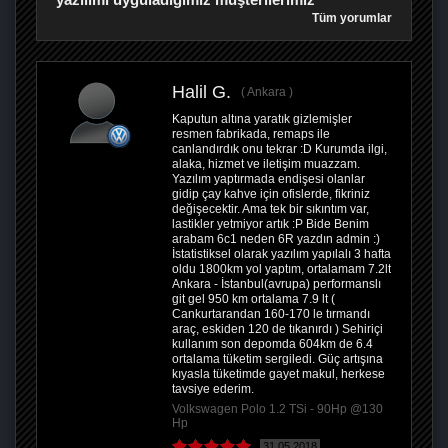
Tüm yorumlar
Halil G.
Ankara
Kaputun altına yaratık gizlemişler
resmen fabrikada, remaps ile
canlandırdık onu tekrar :D Kurumda ilgi,
alaka, hizmet ve iletişim muazzam.
Yazılım yaptırmada endişesi olanlar
gidip çay kahve için ofislerde, fikriniz
değişecektir. Ama tek bir sıkıntım var,
lastikler yetmiyor artık :P Bide Benim
arabam 6c1 neden 6R yazdın admin :)
İstatistiksel olarak yazılım yapılalı 3 hafta
oldu 1800km yol yaptım, ortalamam 7.2lt
Ankara - İstanbul(avrupa) performanslı
git gel 950 km ortalama 7.9 lt (
Cankurtarandan 160-170 le tırmandı
araç, eskiden 120 de tıkanırdı ) Sehiriçi
kullanım son depomda 604km de 6.4
ortalama tüketim sergiledi. Güç artışına
kıyasla tüketimde gayet makul, herkese
tavsiye ederim.
Volkswagen Polo 1.2 TSi - 90Hp @130
Hp
31.05.2018