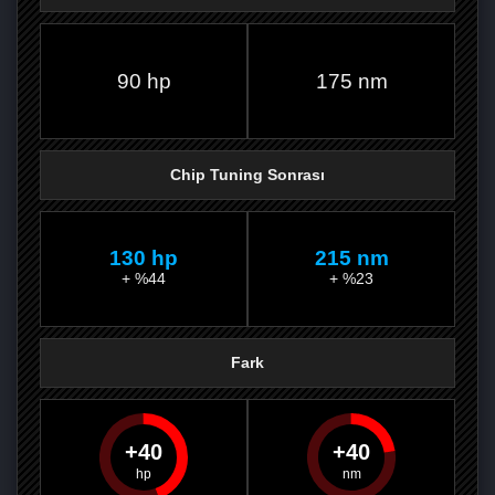
FACEBOOK'TA
TWITTER'DA
GOOGLE
WHATSAPP’TA
90 hp
175 nm
Chip Tuning Sonrası
130 hp
215 nm
+ %44
+ %23
Fark
40
40
PAYLAŞ
PAYLAŞ
PLUS'TA
PAYLAŞ