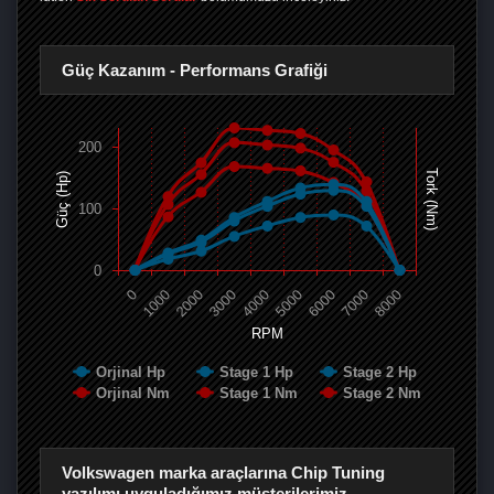
Güç Kazanım - Performans Grafiği
200
Tork (Nm)
Güç (Hp)
100
0
0
1000
2000
3000
4000
5000
6000
7000
8000
RPM
Orjinal Hp
Stage 1 Hp
Stage 2 Hp
Orjinal Nm
Stage 1 Nm
Stage 2 Nm
Volkswagen marka araçlarına Chip Tuning
yazılımı uyguladığımız müşterilerimiz