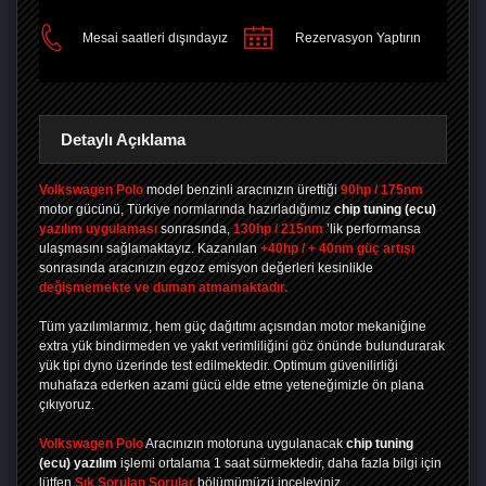
Mesai saatleri dışındayız
Rezervasyon Yaptırın
Detaylı Açıklama
Volkswagen Polo
model benzinli aracınızın ürettiği
90hp / 175nm
motor gücünü, Türkiye normlarında hazırladığımız
chip tuning
(ecu)
yazılım uygulaması
sonrasında,
130hp / 215nm
’lik performansa
ulaşmasını sağlamaktayız. Kazanılan
+40hp / + 40nm güç artışı
sonrasında aracınızın egzoz emisyon değerleri kesinlikle
değişmemekte ve duman atmamaktadır.
Tüm yazılımlarımız, hem güç dağıtımı açısından motor mekaniğine
extra yük bindirmeden ve yakıt verimliliğini göz önünde bulundurarak
yük tipi dyno üzerinde test edilmektedir. Optimum güvenilirliği
muhafaza ederken azami gücü elde etme yeteneğimizle ön plana
çıkıyoruz.
Volkswagen Polo
Aracınızın motoruna uygulanacak
chip tuning
(ecu) yazılım
işlemi ortalama 1 saat sürmektedir, daha fazla bilgi için
lütfen
Sık Sorulan Sorular
bölümümüzü inceleyiniz.