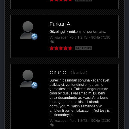
Furkan A.
Güzel işçilik mükemmel performans.
Volkswagen Polo 1.2 TSi - 90Hp @130
Hp
14.11.2019
Onur Ö.
İstanbul
Surecin basindan sonuna kadar gayet
aciklayici, yonlendirici bir gorusme
gerceklestirdik. Tuketim degerlerimde
ciddi bir dusus yasamadim. Bu beni
biraz dusundurdu acikcasi. Ama bunu
bir degerlendirme kistasi olarak
gormuyorum. Yakin zamanda VW
amblemli bujileri takacagim. Yol testi icin
beklemedeyim.
Volkswagen Polo 1.2 TSi - 90Hp @130
Hp