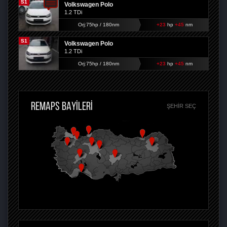
S1
Volkswagen Polo
1.2 TDi
Orj:75hp / 180nm
+23
hp
+45
nm
S1
Volkswagen Polo
1.2 TDi
Orj:75hp / 180nm
+23
hp
+45
nm
REMAPS BAYİLERİ
ŞEHIR SEÇ