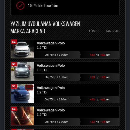
19 Yıllık Tecrübe
YAZILIM UYGULANAN VOLKSWAGEN
MARKA ARAÇLAR
TÜM REFERANSLAR
S1
Volkswagen Polo
1.2 TDi
Orj:75hp / 180nm
+23
hp
+45
nm
S1
Volkswagen Polo
1.2 TDi
Orj:75hp / 180nm
+23
hp
+45
nm
S1
Volkswagen Polo
1.2 TDi
Orj:75hp / 180nm
+23
hp
+45
nm
S1
Volkswagen Polo
1.2 TDi
Orj:75hp / 180nm
+23
hp
+45
nm