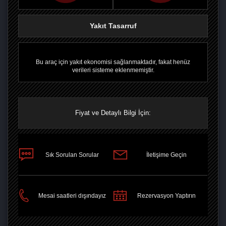
Yakıt Tasarruf
Bu araç için yakıt ekonomisi sağlanmaktadır, fakat henüz
verileri sisteme eklenmemiştir.
Fiyat ve Detaylı Bilgi İçin:
Sık Sorulan Sorular
İletişime Geçin
PAYLAŞ
Mesai saatleri dışındayız
Rezervasyon Yaptırın