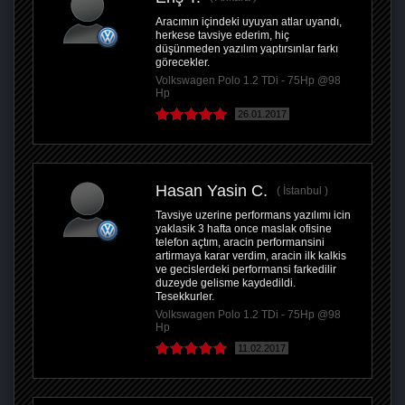
Aracımın içindeki uyuyan atlar uyandı,
herkese tavsiye ederim, hiç
düşünmeden yazılım yaptırsınlar farkı
görecekler.
Volkswagen Polo 1.2 TDi - 75Hp @98
Hp
26.01.2017
Hasan Yasin C.
İstanbul
Tavsiye uzerine performans yazılımı icin
yaklasik 3 hafta once maslak ofisine
telefon açtım, aracin performansini
artirmaya karar verdim, aracin ilk kalkis
ve gecislerdeki performansi farkedilir
duzeyde gelisme kaydedildi.
Tesekkurler.
Volkswagen Polo 1.2 TDi - 75Hp @98
Hp
11.02.2017