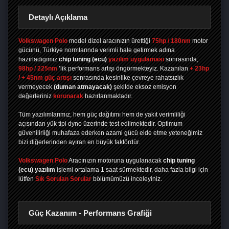
Detaylı Açıklama
Volkswagen Polo
model dizel aracınızın ürettiği
75hp / 180nm
motor
gücünü, Türkiye normlarında verimli hale getirmek adına
hazırladıgımız
chip tuning
(ecu)
yazılım uygulaması
sonrasında,
98hp / 225nm
’lik performans artışı öngörmekteyiz. Kazanılan
+ 23hp
/ + 45nm güç artışı
sonrasında kesinlike çevreye rahatsızlık
vermeyecek
(duman atmayacak)
şekilde eksoz emisyon
değerleriniz
korunarak
hazırlanmaktadır.
Tüm yazılımlarımız, hem güç dağıtımı hem de yakıt verimliliği
açısından yük tipi dyno üzerinde test edilmektedir. Optimum
güvenilirliği muhafaza ederken azami gücü elde etme yeteneğimiz
bizi diğerlerinden ayıran en büyük faktördür.
Volkswagen Polo
Aracınızın motoruna uygulanacak
chip tuning
(ecu) yazılım
işlemi ortalama 1 saat sürmektedir, daha fazla bilgi için
lütfen
Sık Sorulan Sorular
bölümümüzü inceleyiniz.
Güç Kazanım - Performans Grafiği