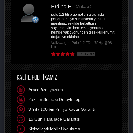
Erdinç E.
Ankara
polo 1.2 tdi bluemotion aracimda
performans yazılımı islemi yapıldı
inanılmaz sekilde farkettigini
soylemeliyim hem cekis yonunden
hemde yakit yonunden tesekkurler ümit
doğan ve ekibine.
Volkswagen Polo 1.2 TDi - 75Hp @98
Hp
19.04.2017
KALİTE POLİTİKAMIZ
Araca özel yazılım
Yazılım Sonrası Detaylı Log
3 Yıl / 100 bin Km'ye Kadar Garanti
15 Gün Para İade Garantisi
Kişiselleştirilebilir Uygulama