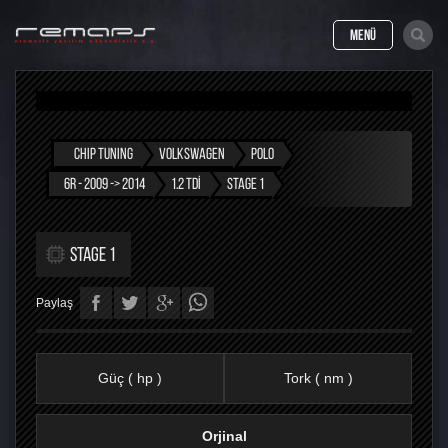
MENÜ
CHIP TUNING
VOLKSWAGEN
POLO
6R - 2009 -> 2014
1.2 TDI
STAGE 1
STAGE 1
Paylaş
Güç ( hp )
Tork ( nm )
Orjinal