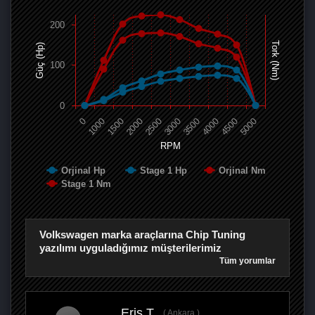
200
Tork (Nm)
Güç (Hp)
100
0
0
1000
1500
2000
2500
3000
3500
4000
4500
5000
RPM
Orjinal Hp
Stage 1 Hp
Orjinal Nm
Stage 1 Nm
Volkswagen marka araçlarına Chip Tuning
yazılımı uyguladığımız müşterilerimiz
Tüm yorumlar
Eriş T.
Ankara