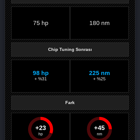
FACEBOOK'TA
TWITTER'DA
GOOGLE
WHATSAPP’TA
75 hp
180 nm
Chip Tuning Sonrası
98 hp
225 nm
+ %31
+ %25
Fark
23
45
PAYLAŞ
PAYLAŞ
PLUS'TA
PAYLAŞ