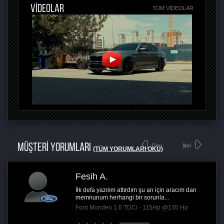
VİDEOLAR
TÜM VIDEOLAR
MÜŞTERİ YORUMLARI
Geri
İleri
(TÜM YORUMLARI OKU)
Fesih A.
İlk defa yazılım attırdım şu an için aracım dan
memnunum herhangi bir sorunla...
Ford Mondeo 1.6 TDCi - 115Hp @135 Hp