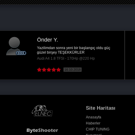
Cihan Ç.
İstanbul
Ford connect 90 lık gayet memnunum teşekkürler.
Ford Transit Connect 1.8 TDCi - 90Hp @115 Hp
16.10.2018
Site Haritası
Anasayfa
Haberler
CHIP TUNING