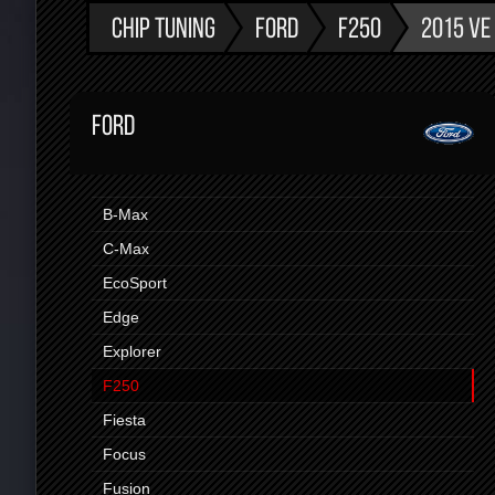
CHIP TUNING
FORD
F250
2015 VE
FORD
B-Max
C-Max
EcoSport
Edge
Explorer
F250
Fiesta
Focus
Fusion