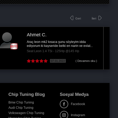
Geri
İleri
Mehmet Ali Ö.
Audi a3'e yaptırdım 1.4 tsi Gerçekten mükemmel
oldu ellerine sağlık
Audi A3 / A3 Sedan 1.4 TSI - 125Hp @145 Hp
21.12.2022
Chip Tuning Blog
Sosyal Medya
Bmw Chip Tuning
Facebook
Audi Chip Tuning
Volkswagen Chip Tuning
Instagram