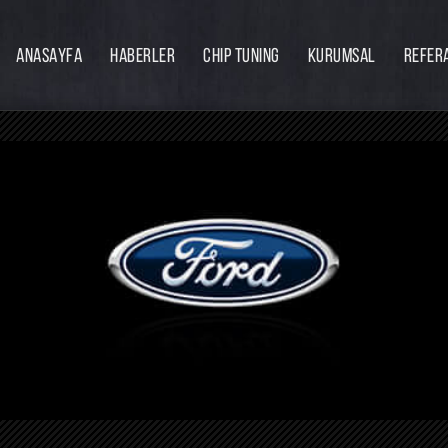
ANASAYFA
HABERLER
CHIP TUNING
KURUMSAL
REFER
Firmamız
Hakkımızda
Ekibimiz
Eğitim
Bayilik
İnsan Kaynakları