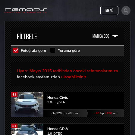
MENÜ
FILTRELE
Fotoğrafa göre
Yoruma göre
Uyarı: Mayıs 2015 tarihinden önceki referanslarımıza
facebook sayfamızdan
ulaşabilirsiniz.
S1
Honda Civic
2.0T Type R
Orj:320hp / 400nm
+40
hp
+100
nm
S1
Honda CR-V
1.6 iDTEC