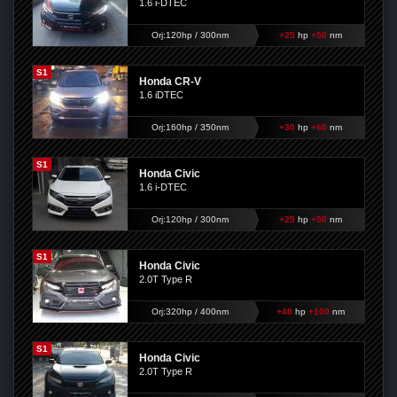
1.6 i-DTEC
Orj:120hp / 300nm
+25
hp
+50
nm
S1
Honda CR-V
1.6 iDTEC
Orj:160hp / 350nm
+30
hp
+60
nm
S1
Honda Civic
1.6 i-DTEC
Orj:120hp / 300nm
+25
hp
+50
nm
S1
Honda Civic
2.0T Type R
Orj:320hp / 400nm
+40
hp
+100
nm
S1
Honda Civic
2.0T Type R