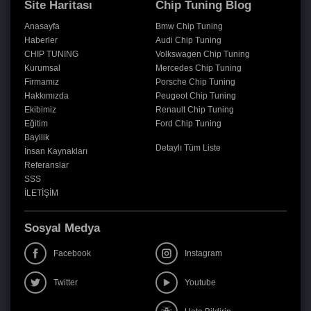
Site Haritası
Chip Tuning Blog
Anasayfa
Bmw Chip Tuning
Haberler
Audi Chip Tuning
CHIP TUNING
Volkswagen Chip Tuning
Kurumsal
Mercedes Chip Tuning
Firmamız
Porsche Chip Tuning
Hakkımızda
Peugeot Chip Tuning
Ekibimiz
Renault Chip Tuning
Eğitim
Ford Chip Tuning
Bayilik
Detaylı Tüm Liste
İnsan Kaynakları
Referanslar
SSS
İLETİŞİM
Sosyal Medya
Facebook
Instagram
Twitter
Youtube