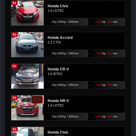
S1
Honda Civic
1.6 i-DTEC
Orj:120hp / 300nm
+45
hp
+80
nm
S1
Honda Accord
2.2 CTDi
Orj:140hp / 340nm
+45
hp
+60
nm
S1
Honda CR-V
1.6 iDTEC
Orj:160hp / 350nm
+30
hp
+60
nm
S1
Honda HR-V
1.6 i-DTEC
Orj:120hp / 300nm
+45
hp
+80
nm
S1
Honda Civic