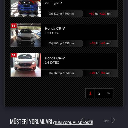
2.0T Type R
Orj:310hp / 400nm
+60
hp
+120
nm
S1
Honda CR-V
1.6 iDTEC
Orj:160hp / 350nm
+30
hp
+60
nm
S1
Honda CR-V
1.6 iDTEC
Orj:160hp / 350nm
+30
hp
+60
nm
1
2
>
MÜŞTERİ YORUMLARI
Geri
İleri
(TÜM YORUMLARI OKU)