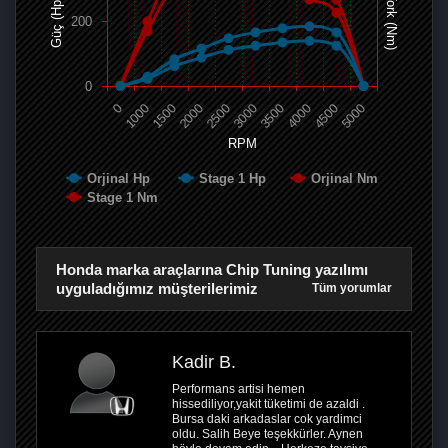
Tork (Nm)
Güç (Hp)
200
0
0
1000
1500
2000
2500
3000
3500
4000
4500
5000
RPM
Orjinal Hp
Stage 1 Hp
Orjinal Nm
Stage 1 Nm
Honda marka araçlarına Chip Tuning yazılımı
uyguladığımız müşterilerimiz
Tüm yorumlar
Kadir B.
Performans artisi hemen
hissediliyor,yakit tüketimi de azaldi .
Bursa daki arkadaslar cok yardimci
oldu. Salih Beye teşekkürler. Aynen