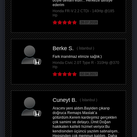
böyle devam edin... Herkeze tavsiye
ederim
Honda FR-V 2.2 CTDi - 140Hp @185
Hp
28.07.2018
Berke S.
İstanbul
Fark inanılmaz elinize sağlık:)
Honda Civic 2.0T Type R - 310Hp @370
Hp
02.04.2017
Cuneyt B.
İstanbul
Aracımı yeni aldım.Bayiden çıkarıp
doğruca Remaps Maslak’a
götürdüm.Kerem kardeşimiz gerçekten
çok samimi ve detaycı..Ümit Doğan
hakikaten kaliteli hizmet veriyor.Bu
kendisinden üçüncü yazılım satınalışım..
Hepsinden çok memnun kaldım.. Daha