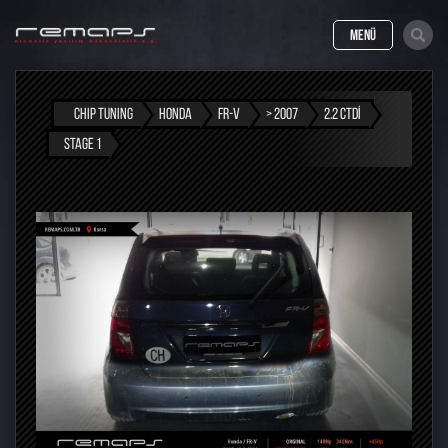
MENÜ
CHIP TUNING
HONDA
FR-V
> 2007
2.2 CTDI
STAGE 1