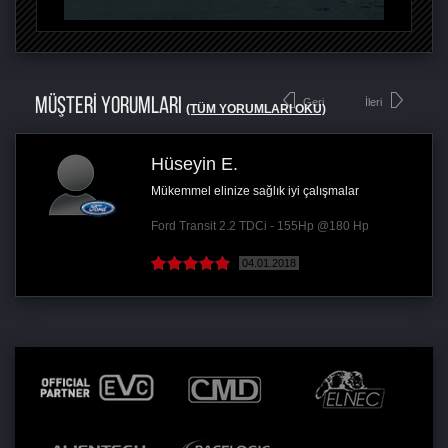
MÜŞTERİ YORUMLARI
Geri
İleri
(TÜM YORUMLARI OKU)
Hüseyin E.
Mükemmel elinize sağlık iyi çalışmalar
Ford Transit 2.2 TDCi - 155Hp @180 Hp
04.01.2018