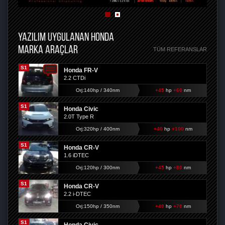
YAZILIM UYGULANAN HONDA
MARKA ARAÇLAR
TÜM REFERANSLAR
S1
Honda FR-V
2.2 CTDi
Orj:140hp / 340nm
+45
hp
+60
nm
S1
Honda Civic
2.0T Type R
Orj:320hp / 400nm
+40
hp
+100
nm
S1
Honda CR-V
1.6 iDTEC
Orj:120hp / 300nm
+45
hp
+80
nm
S1
Honda CR-V
2.2 i-DTEC
Orj:150hp / 350nm
+40
hp
+70
nm
S1