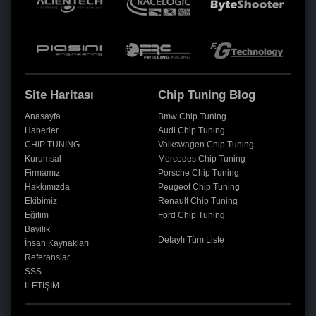
Site Haritası
Chip Tuning Blog
Anasayfa
Bmw Chip Tuning
Haberler
Audi Chip Tuning
CHIP TUNING
Volkswagen Chip Tuning
Kurumsal
Mercedes Chip Tuning
Firmamız
Porsche Chip Tuning
Hakkımızda
Peugeot Chip Tuning
Ekibimiz
Renault Chip Tuning
Eğitim
Ford Chip Tuning
Bayilik
Detaylı Tüm Liste
İnsan Kaynakları
Referanslar
SSS
İLETİŞİM