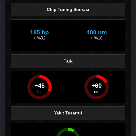
Chip Tuning Sonrası
185 hp
400 nm
+ %32
+ %18
Fark
45
60
PAYLAŞ
PAYLAŞ
PLUS'TA
PAYLAŞ
Yakıt Tasarruf