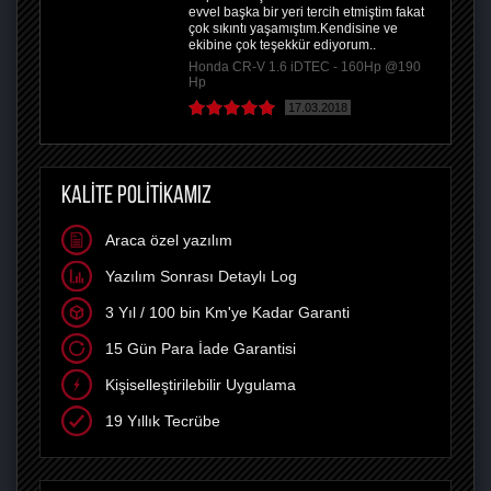
evvel başka bir yeri tercih etmiştim fakat
çok sıkıntı yaşamıştım.Kendisine ve
ekibine çok teşekkür ediyorum..
Honda CR-V 1.6 iDTEC - 160Hp @190
Hp
17.03.2018
KALİTE POLİTİKAMIZ
Araca özel yazılım
Yazılım Sonrası Detaylı Log
3 Yıl / 100 bin Km'ye Kadar Garanti
15 Gün Para İade Garantisi
Kişiselleştirilebilir Uygulama
19 Yıllık Tecrübe