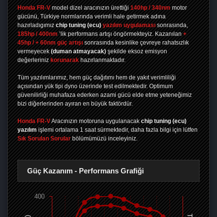
Honda FR-V
model dizel aracınızın ürettiği
140hp / 340nm
motor
gücünü, Türkiye normlarında verimli hale getirmek adına
hazırladıgımız
chip tuning
(ecu)
yazılım uygulaması
sonrasında,
185hp / 400nm
’lik performans artışı öngörmekteyiz. Kazanılan
+
45hp / + 60nm güç artışı
sonrasında kesinlike çevreye rahatsızlık
vermeyecek
(duman atmayacak)
şekilde eksoz emisyon
değerleriniz
korunarak
hazırlanmaktadır.
Tüm yazılımlarımız, hem güç dağıtımı hem de yakıt verimliliği
açısından yük tipi dyno üzerinde test edilmektedir. Optimum
güvenilirliği muhafaza ederken azami gücü elde etme yeteneğimiz
bizi diğerlerinden ayıran en büyük faktördür.
Honda FR-V
Aracınızın motoruna uygulanacak
chip tuning (ecu)
yazılım
işlemi ortalama 1 saat sürmektedir, daha fazla bilgi için lütfen
Sık Sorulan Sorular
bölümümüzü inceleyiniz.
Güç Kazanım - Performans Grafiği
400