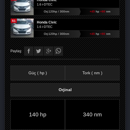
Honda Civic
1.6 i-DTEC
Orj:120hp / 300nm
+45
hp
+80
nm
S1
Honda Civic
1.6 i-DTEC
Orj:120hp / 300nm
+45
hp
+80
nm
Paylaş:
Güç ( hp )
Tork ( nm )
Orjinal
FACEBOOK'TA
TWITTER'DA
GOOGLE
WHATSAPP’TA
140 hp
340 nm