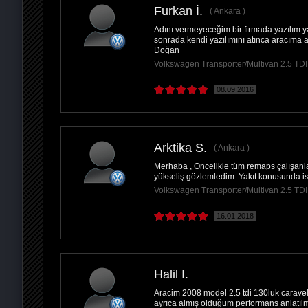
Furkan İ.
Ankara
Adını vermeyeceğim bir firmada yazılım 
PAYLAŞ
sonrada kendi yazılımını atınca aracıma 
Doğan
Volkswagen Transporter/Multivan 2.5 T
08.09.2016
Arktika S.
Ankara
Merhaba , Öncelikle tüm remaps çalışanla
yükseliş gözlemledim. Yakıt konusunda is
Volkswagen Transporter/Multivan 2.5 T
16.01.2018
Halil I.
Aracim 2008 model 2.5 tdi 130luk caravelle
ayrıca almış olduğum performans anlatıl