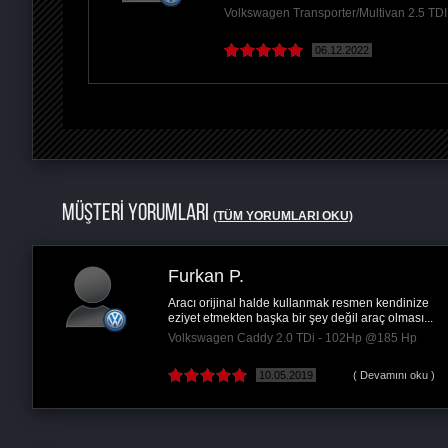
Volkswagen Transporter/Multivan 2.5 T
06.12.2022
MÜŞTERİ YORUMLARI
(TÜM YORUMLARI OKU)
Furkan P.
Aracı orijinal halde kullanmak resmen kendinize
eziyet etmekten başka bir şey değil araç olması...
Hp
Volkswagen Caddy 2.0 TDi - 102Hp @185 Hp
10.05.2019
( Devamını oku )