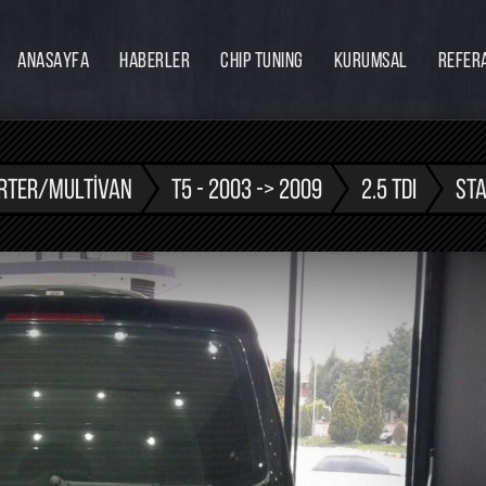
ANASAYFA
HABERLER
CHIP TUNING
KURUMSAL
REFER
Firmamız
Hakkımızda
Ekibimiz
RTER/MULTIVAN
T5 - 2003 -> 2009
2.5 TDI
STA
Eğitim
Bayilik
İnsan Kaynakları