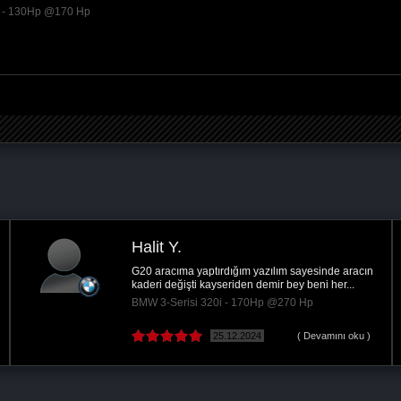
DI - 130Hp @170 Hp
Halit Y.
G20 aracıma yaptırdığım yazılım sayesinde aracın
kaderi değişti kayseriden demir bey beni her...
BMW 3-Serisi 320i - 170Hp @270 Hp
25.12.2024
( Devamını oku )