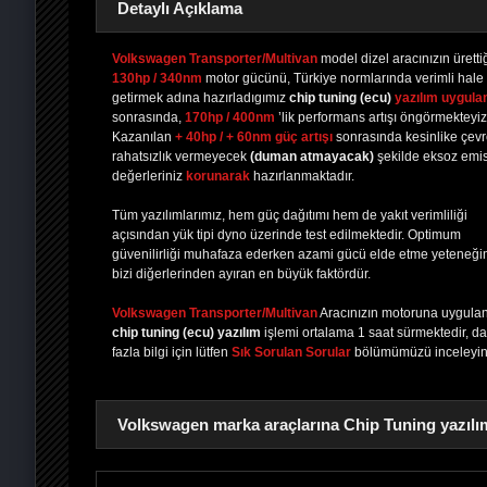
Detaylı Açıklama
Volkswagen Transporter/Multivan
model dizel aracınızın üretti
130hp / 340nm
motor gücünü, Türkiye normlarında verimli hale
getirmek adına hazırladıgımız
chip tuning
(ecu)
yazılım uygula
PAYLAŞ
PAYLAŞ
PLUS'TA
PAYLAŞ
sonrasında,
170hp / 400nm
’lik performans artışı öngörmekteyiz
Kazanılan
+ 40hp / + 60nm güç artışı
sonrasında kesinlike çev
rahatsızlık vermeyecek
(duman atmayacak)
şekilde eksoz emi
değerleriniz
korunarak
hazırlanmaktadır.
Tüm yazılımlarımız, hem güç dağıtımı hem de yakıt verimliliği
açısından yük tipi dyno üzerinde test edilmektedir. Optimum
güvenilirliği muhafaza ederken azami gücü elde etme yeteneği
bizi diğerlerinden ayıran en büyük faktördür.
Volkswagen Transporter/Multivan
Aracınızın motoruna uygula
chip tuning (ecu) yazılım
işlemi ortalama 1 saat sürmektedir, d
fazla bilgi için lütfen
Sık Sorulan Sorular
bölümümüzü inceleyin
Volkswagen marka araçlarına Chip Tuning yazılım