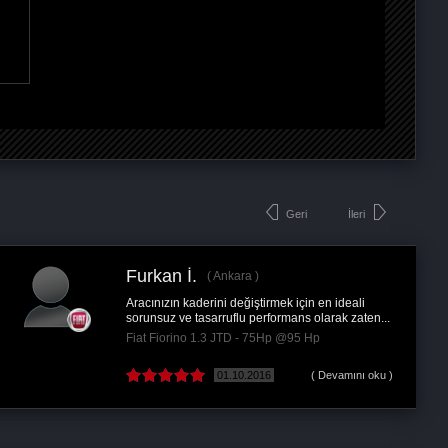
Geri
İleri
Furkan İ.
Ankara
Aracınızın kaderini değiştirmek için en ideali
sorunsuz ve tasarruflu performans olarak zaten...
Fiat Fiorino 1.3 JTD - 75Hp @95 Hp
01.10.2016
( Devamını oku )