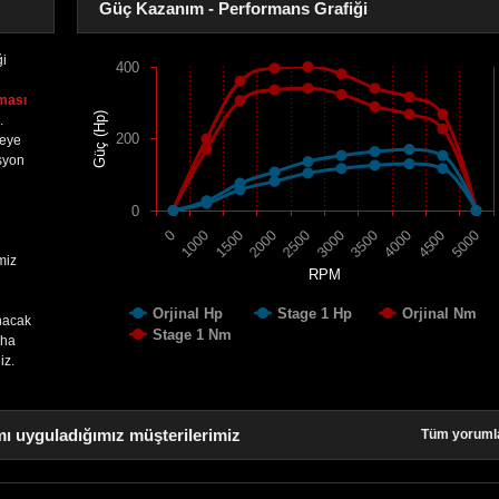
Güç Kazanım - Performans Grafiği
ği
400
ması
Güç (Hp)
.
200
reye
syon
0
1500
4000
2000
4500
2500
5000
0
3000
1000
3500
miz
RPM
Orjinal Hp
Stage 1 Hp
Orjinal Nm
nacak
Stage 1 Nm
aha
iz.
ı uyguladığımız müşterilerimiz
Tüm yoruml