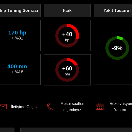
hip Tuning Sonrası
Fark
Yakıt Tasarruf
170 hp
40
+ %31
-
9
%
400 nm
60
+ %18
Mesai saatleri
Rezervasyon
İletişime Geçin
dışındayız
Yaptırın