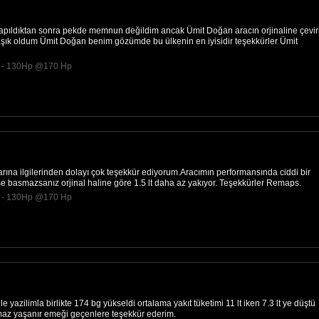
yapıldıktan sonra pekde memnun değildim ancak Ümit Doğan aracın orjinaline çevir
aşık oldum Ümit Doğan benim gözümde bu ülkenin en iyisidir teşekkürler Ümit
DI - 130Hp @170 Hp
rına ilgilerinden dolayı çok teşekkür ediyorum.Aracımın performansında ciddi bir
e basmazsanız orjinal haline göre 1.5 lt daha az yakıyor. Teşekkürler Remaps.
DI - 130Hp @170 Hp
 yazilimla birlikte 174 bg yükseldi ortalama yakıt tüketimi 11 lt iken 7.3 lt ye düştü
maz yaşanır emeği geçenlere teşekkür ederim.