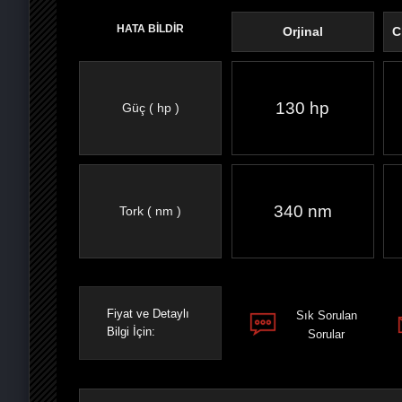
HATA BİLDİR
Orjinal
C
130 hp
Güç ( hp )
FACEBOOK'TA
TWITTER'DA
GOOGLE
WHATSAPP’TA
340 nm
Tork ( nm )
Fiyat ve Detaylı
Sık Sorulan
Bilgi İçin:
Sorular