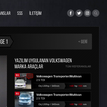
ANSLAR
SSS
İLETİŞİM
GE 1
< GERI
YAZILIM UYGULANAN VOLKSWAGEN
MARKA ARAÇLAR
TÜM REFERANSLAR
S1
Volkswagen Transporter/Multivan
2.5 TDI
Orj:130hp / 340nm
+40
hp
+60
nm
S1
Volkswagen Transporter/Multivan
2.5 TDI
Orj:130hp / 340nm
+40
hp
+60
nm