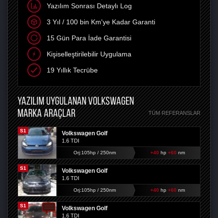
Yazılım Sonrası Detaylı Log
3 Yıl / 100 bin Km'ye Kadar Garanti
15 Gün Para İade Garantisi
Kişiselleştirilebilir Uygulama
19 Yıllık Tecrübe
YAZILIM UYGULANAN VOLKSWAGEN
MARKA ARAÇLAR
TÜM REFERANSLAR
S1
Volkswagen Golf
1.6 TDI
Orj:105hp / 250nm
+40
hp
+60
nm
S1
Volkswagen Golf
1.6 TDI
Orj:105hp / 250nm
+40
hp
+60
nm
S1
Volkswagen Golf
1.6 TDI