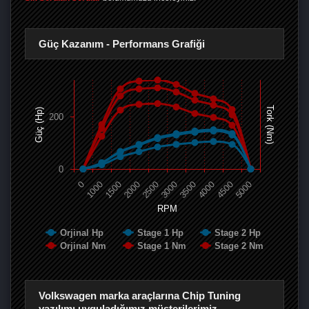
Güç Kazanım - Performans Grafiği
Tork (Nm)
Güç (Hp)
200
0
0
1000
1500
2000
2500
3000
3500
4000
4500
5000
RPM
Orjinal Hp
Stage 1 Hp
Stage 2 Hp
Orjinal Nm
Stage 1 Nm
Stage 2 Nm
Volkswagen marka araçlarına Chip Tuning
yazılımı uyguladığımız müşterilerimiz