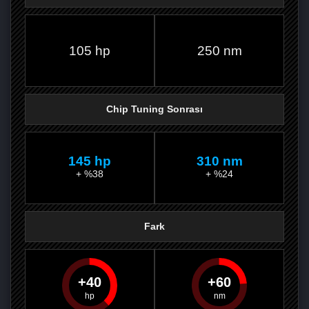
FACEBOOK'TA
TWITTER'DA
GOOGLE
WHATSAPP’TA
105 hp
250 nm
Chip Tuning Sonrası
145 hp
310 nm
+ %38
+ %24
Fark
40
60
PAYLAŞ
PAYLAŞ
PLUS'TA
PAYLAŞ