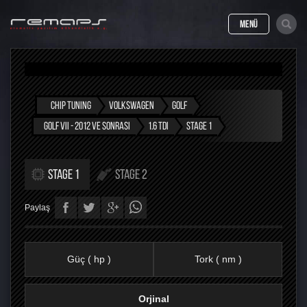
MENÜ
CHIP TUNING
VOLKSWAGEN
GOLF
GOLF VII - 2012 VE SONRASI
1.6 TDI
STAGE 1
STAGE 1
STAGE 2
Paylaş
Güç ( hp )
Tork ( nm )
Orjinal