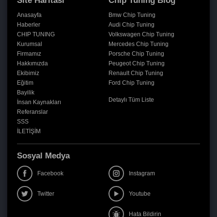
Site Haritası
Chip Tuning Blog
Anasayfa
Bmw Chip Tuning
Haberler
Audi Chip Tuning
CHIP TUNING
Volkswagen Chip Tuning
Kurumsal
Mercedes Chip Tuning
Firmamız
Porsche Chip Tuning
Hakkımızda
Peugeot Chip Tuning
Ekibimiz
Renault Chip Tuning
Eğitim
Ford Chip Tuning
Bayilik
Detaylı Tüm Liste
İnsan Kaynakları
Referanslar
SSS
İLETİŞİM
Sosyal Medya
Facebook
Instagram
Twitter
Youtube
Hata Bildirin