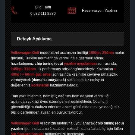
Bilgi Hattı
Rezervasyon Yaptırın
0 532 111 2230
Detaylı Açıklama
Volkswagen Golf
model dizel aracınızın ürettiği
105hp / 250nm
motor
gücünü, Türkiye normlarında verimli hale getirmek adına
hazırladıgımız
chip tuning
(ecu)
yazılım uygulaması
sonrasında,
145hp / 310nm
’lik performans artışı öngörmekteyiz. Kazanılan
+
40hp / + 60nm güç artışı
sonrasında kesinlike çevreye rahatsızlık
vermeyecek
(duman atmayacak)
şekilde eksoz emisyon
değerleriniz
korunarak
hazırlanmaktadır.
Tüm yazılımlarımız, hem güç dağıtımı hem de yakıt verimliliği
açısından yük tipi dyno üzerinde test edilmektedir. Optimum
güvenilirliği muhafaza ederken azami gücü elde etme yeteneğimiz
bizi diğerlerinden ayıran en büyük faktördür.
Volkswagen Golf
Aracınızın motoruna uygulanacak
chip tuning (ecu)
yazılım
işlemi ortalama 1 saat sürmektedir, daha fazla bilgi için lütfen
Sık Sorulan Sorular
bölümümüzü inceleyiniz.