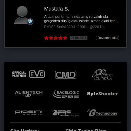
Mustafa S.
Aracın performansında artış ve yakıtında
gerçekten düşüş oldu işinde uzman ekibi için...
BMW 3-Serisi 320d - 190Hp @220 Hp
27.08.2018
( Devamını oku )