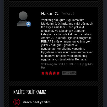
Hakan G.
Ankara
Yaptırmış olduğum uygulama tüm
isteklerimi (güç hızlanma yakıt düşmesi)
fazlasıyla karşıladı. Uzun yol keyfi
anlatılmaz ve tabi bir çok arabanın
kalkışlarda arkamda kalması da cabası.
Aracım 2015 olduğu için çok araştırdım
REMAPS müşteri memnuniyetinin çok
yüksek olduğunu gördüm ve
uygulamayı kendilerine yaptırdım.
Uygulama sonrası tüm sorularıma cevap
bulmam ve aracıma yapılam müthiş
uygulama için teşekkürler Remaps...
Volkswagen Golf 1.6 TDI - 105Hp @145
Hp
12.12.2015
KALİTE POLİTİKAMIZ
Araca özel yazılım