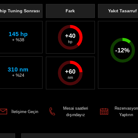
hip Tuning Sonrası
Fark
Yakıt Tasarruf
145 hp
40
+ %38
-
12
%
310 nm
60
+ %24
Mesai saatleri
Rezervasyon
İletişime Geçin
dışındayız
Yaptırın