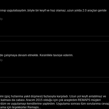
rınıp uygulatsaydım..böyle bir keyif ve haz olamaz..uzun yolda 2.0 araçları geride
Hp
lde çalışmaya devam etmekte. Kesinlikle tavsiye ederim.
Hp
i (güç hızlanma yakıt düşmesi) fazlasıyla karşıladı. Uzun yol keyfi anlatılmaz ve
a kalması da cabası. Aracım 2015 olduğu için çok araştırdım REMAPS müşteri
düm ve uygulamayı kendilerine yaptırdım. Uygulama sonrası tüm sorularıma ceva
ama için teşekkürler Remaps...