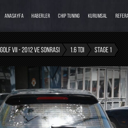
ANASAYFA
HABERLER
CHIP TUNING
KURUMSAL
REFER
Firmamız
Hakkımızda
Ekibimiz
GOLF VII - 2012 VE SONRASI
1.6 TDI
STAGE 1
Eğitim
Bayilik
İnsan Kaynakları