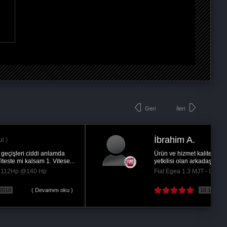
Geri
İleri
İbrahim A.
Ürün ve hizmet kalitenizden ayrıca Kayseri
yetkilisi olan arkadaşların ilgisinde dolayı çok...
Fiat Egea 1.3 MJT - 95Hp @120 Hp
10.11.2020
( Devamını oku )