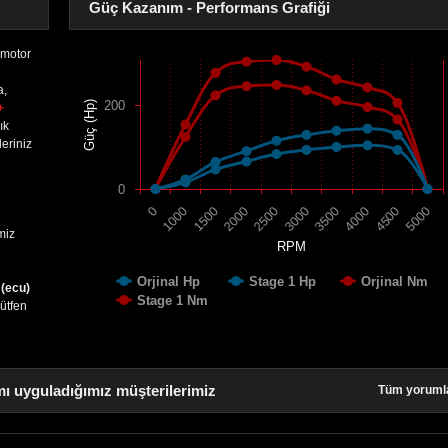
Güç Kazanım - Performans Grafiği
motor
a,
200
Güç (Hp)
+
ık
eriniz
0
1500
4000
2000
4500
2500
5000
0
3000
1000
3500
miz
RPM
Orjinal Hp
Stage 1 Hp
Orjinal Nm
 (ecu)
Stage 1 Nm
lütfen
ı uyguladığımız müşterilerimiz
Tüm yoruml