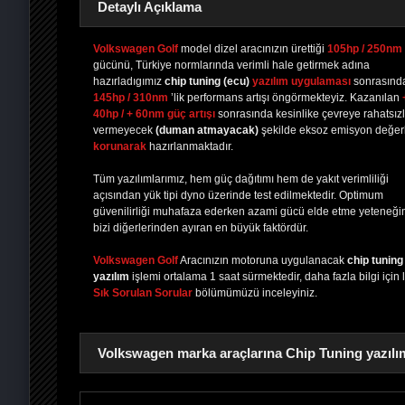
Detaylı Açıklama
Volkswagen Golf
model dizel aracınızın ürettiği
105hp / 250nm
gücünü, Türkiye normlarında verimli hale getirmek adına
hazırladıgımız
chip tuning
(ecu)
yazılım uygulaması
sonrasınd
PAYLAŞ
PAYLAŞ
PLUS'TA
PAYLAŞ
145hp / 310nm
’lik performans artışı öngörmekteyiz. Kazanılan
40hp / + 60nm güç artışı
sonrasında kesinlike çevreye rahatsızl
vermeyecek
(duman atmayacak)
şekilde eksoz emisyon değerl
korunarak
hazırlanmaktadır.
Tüm yazılımlarımız, hem güç dağıtımı hem de yakıt verimliliği
açısından yük tipi dyno üzerinde test edilmektedir. Optimum
güvenilirliği muhafaza ederken azami gücü elde etme yeteneği
bizi diğerlerinden ayıran en büyük faktördür.
Volkswagen Golf
Aracınızın motoruna uygulanacak
chip tuning
yazılım
işlemi ortalama 1 saat sürmektedir, daha fazla bilgi için 
Sık Sorulan Sorular
bölümümüzü inceleyiniz.
Volkswagen marka araçlarına Chip Tuning yazılım