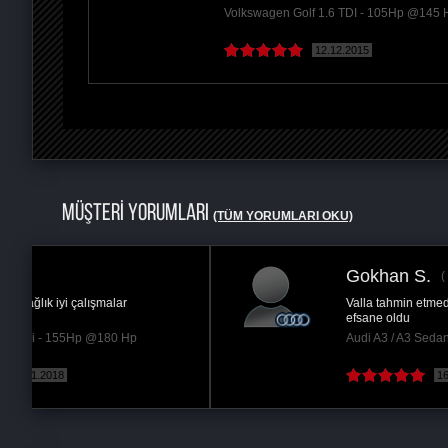
Volkswagen Golf 1.6 TDI - 105Hp @145 
12.12.2015
MÜŞTERİ YORUMLARI
(TÜM YORUMLARI OKU)
Gokhan S.
İstanbul
Valla tahmin etmedigim kadar memnunum aracim
efsane oldu
Audi A3 / A3 Sedan 1.6 TDI CR - 105Hp @145 Hp
16.10.2018