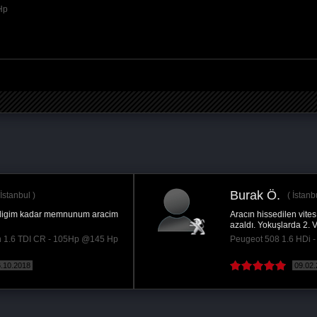
Hp
Burak Ö.
İstanbul
Aracın hissedilen vites geçişleri ciddi anlamda
azaldı. Yokuşlarda 2. Viteste mi kalsam 1. Vitese...
Peugeot 508 1.6 HDi - 112Hp @140 Hp
09.02.2018
( Devamını oku )