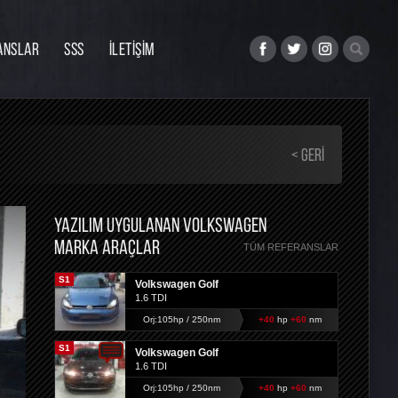
ANSLAR
SSS
İLETİŞİM
< GERI
YAZILIM UYGULANAN VOLKSWAGEN
MARKA ARAÇLAR
TÜM REFERANSLAR
S1
Volkswagen Golf
1.6 TDI
Orj:105hp / 250nm
+40
hp
+60
nm
S1
Volkswagen Golf
1.6 TDI
Orj:105hp / 250nm
+40
hp
+60
nm