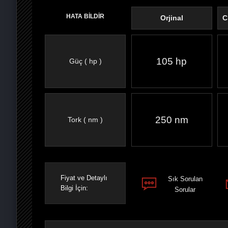
HATA BİLDİR
Orjinal
C
105 hp
Güç ( hp )
FACEBOOK'TA
TWITTER'DA
GOOGLE
WHATSAPP’TA
250 nm
Tork ( nm )
Fiyat ve Detaylı
Sık Sorulan
Bilgi İçin:
Sorular