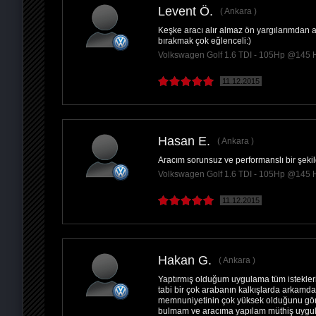
Levent Ö.
Ankara
Keşke aracı alır almaz ön yargılarımdan a
PAYLAŞ
bırakmak çok eğlenceli:)
Volkswagen Golf 1.6 TDI - 105Hp @145 
11.12.2015
Hasan E.
Ankara
Aracım sorunsuz ve performanslı bir şeki
Volkswagen Golf 1.6 TDI - 105Hp @145 
11.12.2015
Hakan G.
Ankara
Yaptırmış olduğum uygulama tüm isteklerim
tabi bir çok arabanın kalkışlarda arkamd
memnuniyetinin çok yüksek olduğunu gör
bulmam ve aracıma yapılam müthiş uygul