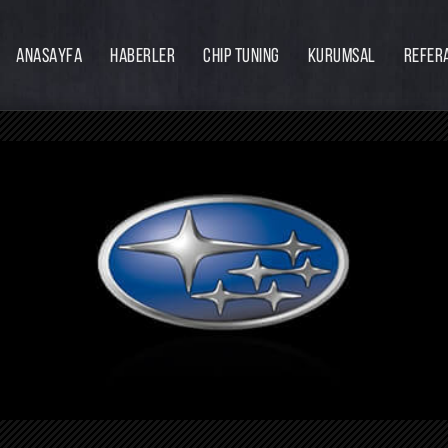
ANASAYFA
HABERLER
CHIP TUNING
KURUMSAL
REFER
Firmamız
Hakkımızda
Ekibimiz
Eğitim
Bayilik
İnsan Kaynakları