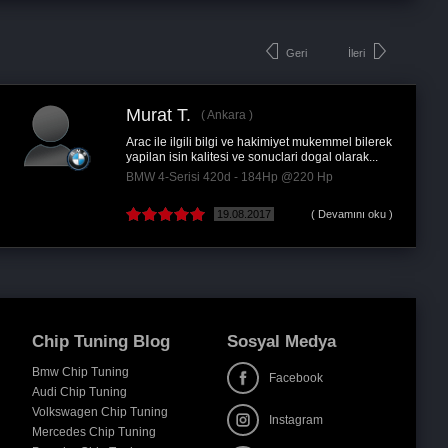
Geri
İleri
 K.
Tekin Ç.
Ankara
bindiğimi hissettim. Gerçekten çok
Çok memnun
erisi 520i - 170Hp @220 Hp
Hyundai i 3
29.04.2016
Chip Tuning Blog
Sosyal Medya
Bmw Chip Tuning
Facebook
Audi Chip Tuning
Volkswagen Chip Tuning
Instagram
Mercedes Chip Tuning