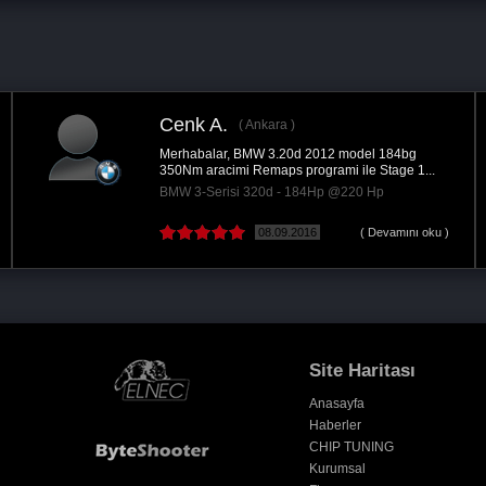
rhan A.
Ahmet
Ankara
anan işlemle sürüş keyfime keyif katıldı...
Arabaya 
başarılı.
 A3 / A3 Sedan 2.0 TFSi - 200Hp @270 Hp
BMW 5-S
03.01.2016
Site Haritası
Anasayfa
Haberler
CHIP TUNING
Kurumsal