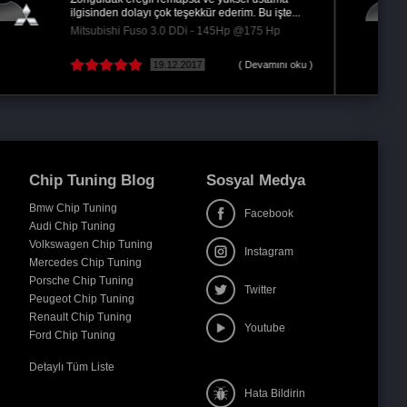
memnun kaldım,çalışanların ve ümit doğanın...
Audi A6 3.0 V6 TDi - 233Hp @275 Hp
18.10.2017
( Devamını oku )
Chip Tuning Blog
Sosyal Medya
Bmw Chip Tuning
Facebook
Audi Chip Tuning
Volkswagen Chip Tuning
Instagram
Mercedes Chip Tuning
Porsche Chip Tuning
Twitter
Peugeot Chip Tuning
Renault Chip Tuning
Youtube
Ford Chip Tuning
Detaylı Tüm Liste
Hata Bildirin