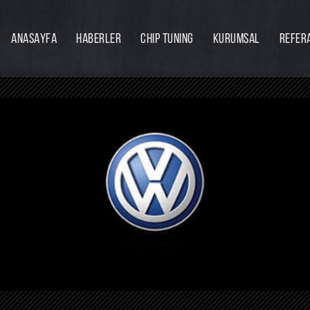
ANASAYFA
HABERLER
CHIP TUNING
KURUMSAL
REFER
Firmamız
Hakkımızda
Ekibimiz
Eğitim
Bayilik
İnsan Kaynakları