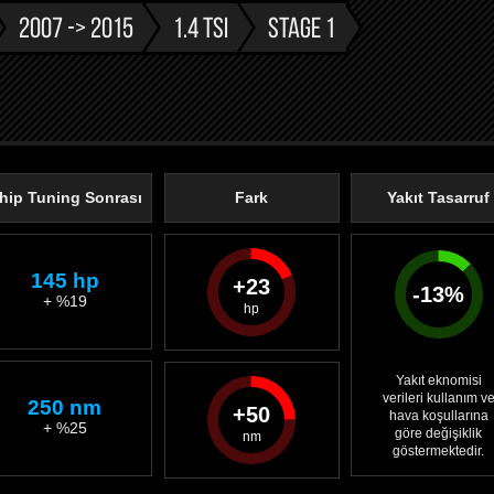
2007 -> 2015
1.4 TSI
STAGE 1
hip Tuning Sonrası
Fark
Yakıt Tasarruf
145 hp
23
-
13
%
+ %19
Yakıt eknomisi
verileri kullanım v
250 nm
50
hava koşullarına
+ %25
göre değişiklik
göstermektedir.