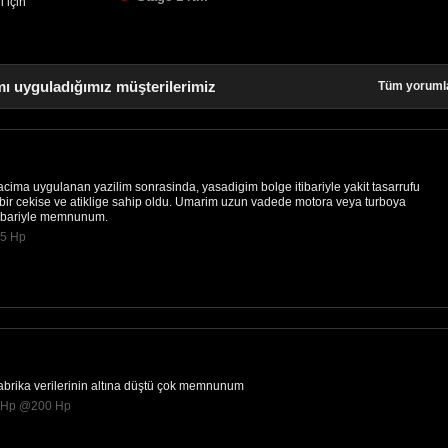
 için
ı uyguladığımız müşterilerimiz
Tüm yoruml
ma uygulanan yazilim sonrasinda, yasadigim bolge itibariyle yakit tasarrufu
bir cekise ve atiklige sahip oldu. Umarim uzun vadede motora veya turboya
itibariyle memnunum.
45 Hp
fabrika verilerinin altına düştü çok memnunum
60Hp @200 Hp