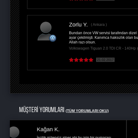
Zorlu Y.
Ankara
Bundan önce VW servisi tarafından dizel
ayar çekilmişti. Kanımca haksızlık olan b
Allah razı olsun.
Volkswagen Tiguan 2.0 TDI CR - 140Hp
21.02.2017
MÜŞTERİ YORUMLARI
(TÜM YORUMLARI OKU)
Zeki K.
Zonguldak ereğli remapsa ve yüksel ustama