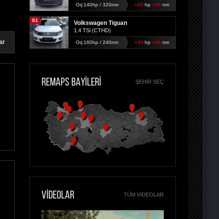
Orj:140hp / 320nm
+45
hp
+90
nm
S1
Volkswagen Tiguan
1.4 TSi (CTHD)
ar
Orj:160hp / 240nm
+40
hp
+60
nm
REMAPS BAYİLERİ
ŞEHIR SEÇ
VİDEOLAR
TÜM VIDEOLAR