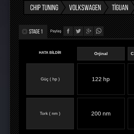
CHIP TUNING
VOLKSWAGEN
TIGUAN
STAGE 1
Paylaş
HATA BİLDİR
Orjinal
C
122 hp
Güç ( hp )
FACEBOOK'TA
TWITTER'DA
GOOGLE
WHATSAPP’TA
200 nm
Tork ( nm )