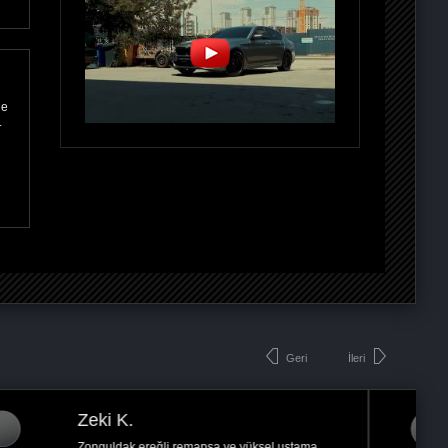
ne
.
Geri
İleri
Lütfi Y.
Ankara
hizmet ve müşteri memnuniyeti adına gayet