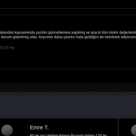
 skandalı kapsamında yazılım güncellemesi yapılmış ve aracın tüm motor değerleri
u durum giderilmiş oldu. Aracımın daha çevreci hale geldiğini de belirtmek istiyorum
 @185 Hp
Mekseina K.
Ankara
Mükemmel hizmet %100 performans aracımın