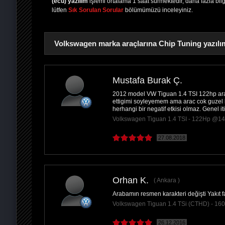
(ecu) yazılım
işlemi ortalama 1 saat sürmektedir, daha fazla bilgi
lütfen
Sık Sorulan Sorular
bölümümüzü inceleyiniz.
Volkswagen marka araçlarına Chip Tuning yazılım
Mustafa Burak Ç.
2012 model VW Tiguan 1.4 TSI 122hp araci
PAYLAŞ
ettigimi soyleyemem ama arac cok guzel 
herhangi bir negatif etkisi olmaz. Genel 
Volkswagen Tiguan 1.4 TSI - 122Hp @1
27.08.2018
Orhan K.
Ankara
Arabamın resmen karakteri değişti Yakıt 
Volkswagen Tiguan 1.4 TSi (CTHD) - 1
26.12.2016