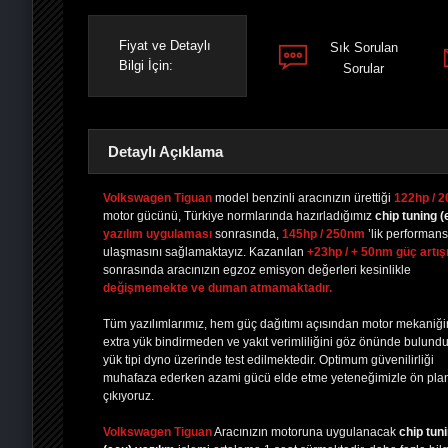
Fiyat ve Detaylı
Sık Sorulan
Bilgi İçin:
Sorular
Detaylı Açıklama
Volkswagen Tiguan
model benzinli aracınızın ürettiği
122hp / 
motor gücünü, Türkiye normlarında hazırladığımız
chip tuning
(
yazılım uygulaması
sonrasında,
145hp / 250nm
’lik performan
PAYLAŞ
PAYLAŞ
PLUS'TA
PAYLAŞ
ulaşmasını sağlamaktayız. Kazanılan
+23hp / + 50nm güç artış
sonrasında aracınızın egzoz emisyon değerleri kesinlikle
değişmemekte ve duman atmamaktadır.
Tüm yazılımlarımız, hem güç dağıtımı açısından motor mekaniğ
extra yük bindirmeden ve yakıt verimliliğini göz önünde bulund
yük tipi dyno üzerinde test edilmektedir. Optimum güvenilirliği
muhafaza ederken azami gücü elde etme yeteneğimizle ön pla
çıkıyoruz.
Volkswagen Tiguan
Aracınızın motoruna uygulanacak
chip tun