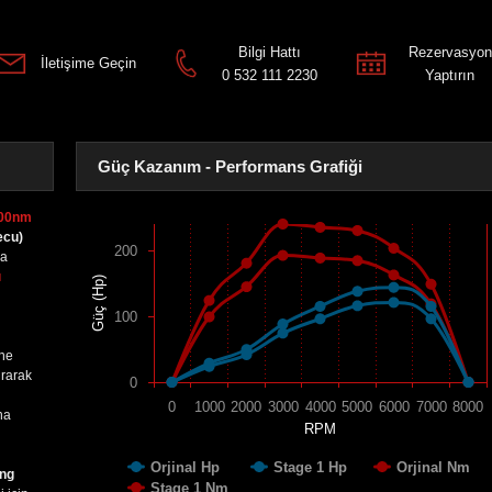
Bilgi Hattı
Rezervasyon
İletişime Geçin
0 532 111 2230
Yaptırın
Güç Kazanım - Performans Grafiği
200nm
ecu)
200
sa
ı
Güç (Hp)
100
ine
urarak
0
0
1000
2000
3000
4000
5000
6000
7000
8000
na
RPM
Orjinal Hp
Stage 1 Hp
Orjinal Nm
ing
Stage 1 Nm