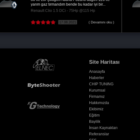
hakettiği performansı bana sunduğunuz için...
Peugeot 3008 1.6 BlueHDI - 100Hp @150 Hp
09.11.2020
( Devamını oku )
Site Haritası
Anasayfa
Haberler
CHIP TUNING
Kurumsal
Firmamız
Hakkımızda
Ekibimiz
Eğitim
Bayilik
İnsan Kaynakları
Referanslar