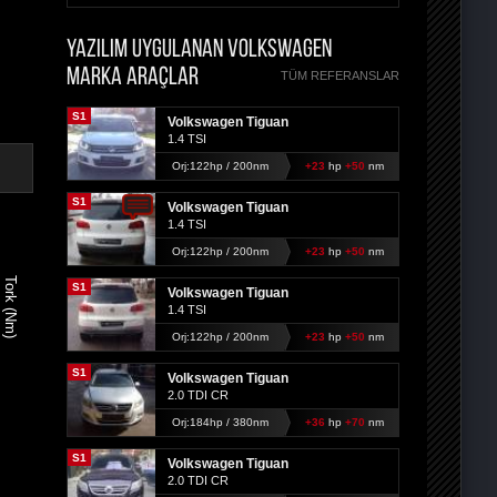
YAZILIM UYGULANAN VOLKSWAGEN
MARKA ARAÇLAR
TÜM REFERANSLAR
S1
Volkswagen Tiguan
1.4 TSI
Orj:122hp / 200nm
+23
hp
+50
nm
S1
Volkswagen Tiguan
1.4 TSI
Orj:122hp / 200nm
+23
hp
+50
nm
Tork (Nm)
S1
Volkswagen Tiguan
1.4 TSI
Orj:122hp / 200nm
+23
hp
+50
nm
S1
Volkswagen Tiguan
2.0 TDI CR
Orj:184hp / 380nm
+36
hp
+70
nm
S1
Volkswagen Tiguan
2.0 TDI CR