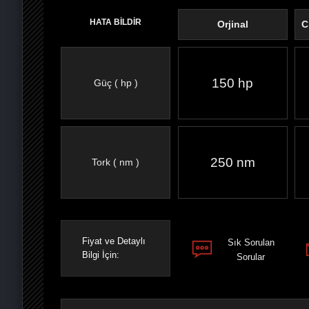
HATA BİLDİR
Orjinal
C
150 hp
Güç ( hp )
FACEBOOK'TA
TWITTER'DA
GOOGLE
WHATSAPP’TA
250 nm
Tork ( nm )
Fiyat ve Detaylı
Sık Sorulan
Bilgi İçin:
Sorular