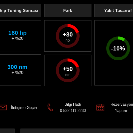
hip Tuning Sonrası
Fark
Yakıt Tasarruf
180 hp
30
+ %20
-
10
%
300 nm
50
+ %20
Bilgi Hattı
Rezervasyon
İletişime Geçin
0 532 111 2230
Yaptırın