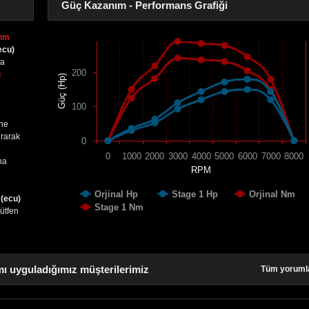
Güç Kazanım - Performans Grafiği
0nm
ecu)
sa
200
ı
Güç (Hp)
100
ine
urarak
0
0
1000
2000
3000
4000
5000
6000
7000
8000
na
RPM
Orjinal Hp
Stage 1 Hp
Orjinal Nm
 (ecu)
Stage 1 Nm
lütfen
ı uyguladığımız müşterilerimiz
Tüm yoruml