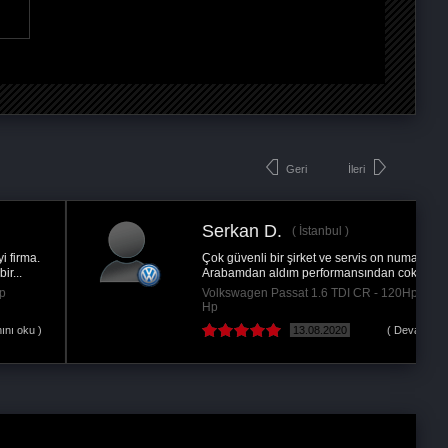
Geri
İleri
Serkan D.
İstanbul
Çok güvenli bir şirket ve servis on numara !
Arabamdan aldım performansından cok...
Volkswagen Passat 1.6 TDI CR - 120Hp @150
Hp
13.08.2020
( Devamını oku )