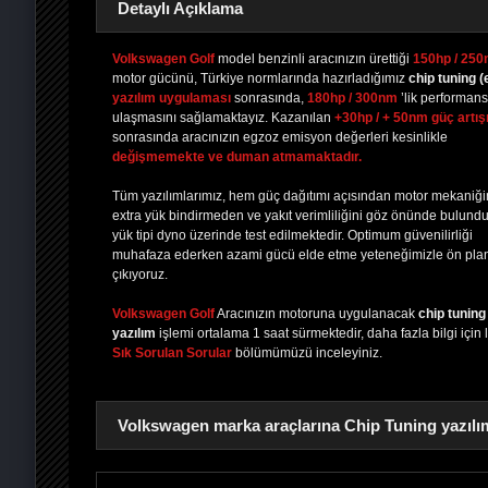
Detaylı Açıklama
Volkswagen Golf
model benzinli aracınızın ürettiği
150hp / 25
motor gücünü, Türkiye normlarında hazırladığımız
chip tuning
(
yazılım uygulaması
sonrasında,
180hp / 300nm
’lik performan
PAYLAŞ
PAYLAŞ
PLUS'TA
PAYLAŞ
ulaşmasını sağlamaktayız. Kazanılan
+30hp / + 50nm güç artış
sonrasında aracınızın egzoz emisyon değerleri kesinlikle
değişmemekte ve duman atmamaktadır.
Tüm yazılımlarımız, hem güç dağıtımı açısından motor mekaniğ
extra yük bindirmeden ve yakıt verimliliğini göz önünde bulund
yük tipi dyno üzerinde test edilmektedir. Optimum güvenilirliği
muhafaza ederken azami gücü elde etme yeteneğimizle ön pla
çıkıyoruz.
Volkswagen Golf
Aracınızın motoruna uygulanacak
chip tuning
yazılım
işlemi ortalama 1 saat sürmektedir, daha fazla bilgi için 
Sık Sorulan Sorular
bölümümüzü inceleyiniz.
Volkswagen marka araçlarına Chip Tuning yazılım