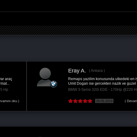
Eray A.
Ankara
Remaps yazilim konusunda ulkedeki en iyi firma.
Umit Dogan ise gercekten nazik ve guzel bir...
BMW 3-Serisi 320i EDE - 170Hp @220 Hp
29.05.2019
( Devamını oku )