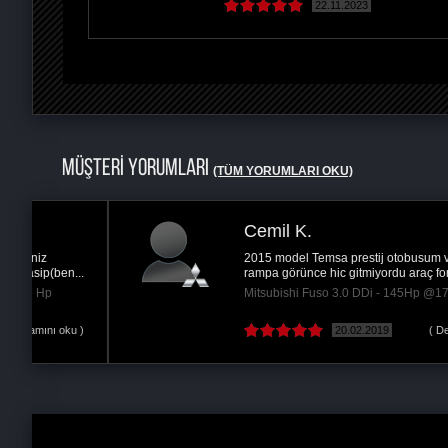
22.11.2023
MÜŞTERİ YORUMLARI
(TÜM YORUMLARI OKU)
Cemil K.
2015 model Temsa prestij otobusum var araç
..
rampa görünce hic gitmiyordu araç format...
Mitsubishi Fuso 3.0 DDi - 145Hp @175 Hp
 )
20.02.2019
( Devamını oku )