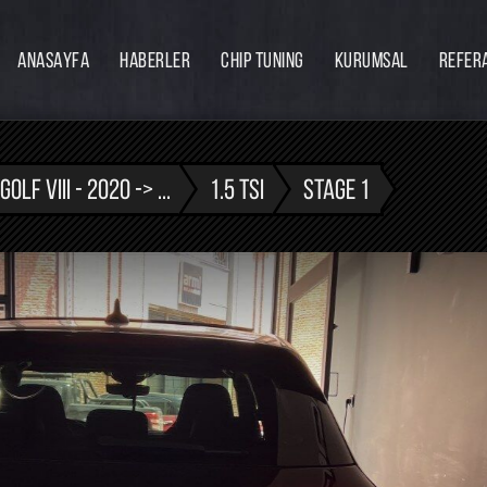
ANASAYFA
HABERLER
CHIP TUNING
KURUMSAL
REFER
Firmamız
Hakkımızda
Ekibimiz
GOLF VIII - 2020 -> ...
1.5 TSI
STAGE 1
Eğitim
Bayilik
İnsan Kaynakları