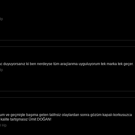
Hp
yac duyuyorsanız ki ben nerdeyse tüm araçlarıma uyguluyorum tek marka tek geçer.
Hp
m ve geçmişte başıma gelen talihsiz olaylardan sonra gözüm kapalı korkusuzca
n kalite tartışmasız Ümit DOĞAN!
0 Hp