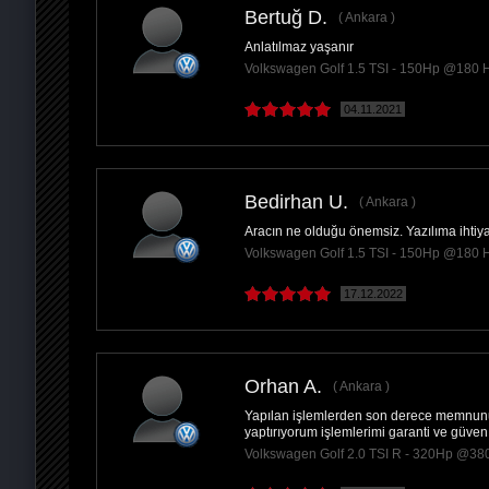
Bertuğ D.
Ankara
Anlatılmaz yaşanır
PAYLAŞ
Volkswagen Golf 1.5 TSI - 150Hp @180 
04.11.2021
Bedirhan U.
Ankara
Aracın ne olduğu önemsiz. Yazılıma ihti
Volkswagen Golf 1.5 TSI - 150Hp @180 
17.12.2022
Orhan A.
Ankara
Yapılan işlemlerden son derece memnunu
yaptırıyorum işlemlerimi garanti ve güve
Volkswagen Golf 2.0 TSI R - 320Hp @38