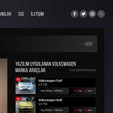
ANSLAR
SSS
İLETİŞİM
< GERI
YAZILIM UYGULANAN VOLKSWAGEN
MARKA ARAÇLAR
TÜM REFERANSLAR
S1
Volkswagen Golf
1.5 TSI
Orj:150hp / 250nm
+30
hp
+50
nm
S1
Volkswagen Golf
1.5 TSI
Orj:150hp / 250nm
+30
hp
+50
nm