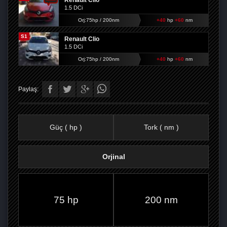
Renault Clio
1.5 DCi
Orj:75hp / 200nm
+40
hp
+60
nm
S1
Renault Clio
1.5 DCi
Orj:75hp / 200nm
+40
hp
+60
nm
Paylaş:
Güç ( hp )
Tork ( nm )
Orjinal
FACEBOOK'TA
TWITTER'DA
GOOGLE
WHATSAPP’TA
75 hp
200 nm