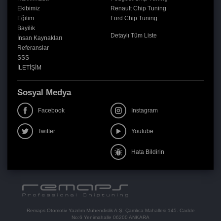
Ekibimiz
Renault Chip Tuning
Eğitim
Ford Chip Tuning
Bayilik
Detaylı Tüm Liste
İnsan Kaynakları
Referanslar
SSS
İLETİŞİM
Sosyal Medya
Facebook
Instagram
Twitter
Youtube
Hata Bildirin
Remaps Otomotiv Yazılım Mühendislik A.Ş. Çamlıca Mahallesi 145. Cadde
No:6 Yenimahalle 06200 ANKARA