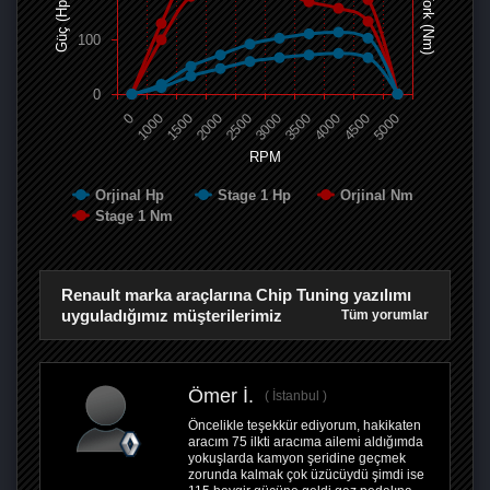
Tork (Nm)
Güç (Hp)
100
0
0
1000
1500
2000
2500
3000
3500
4000
4500
5000
RPM
Orjinal Hp
Stage 1 Hp
Orjinal Nm
Stage 1 Nm
Renault marka araçlarına Chip Tuning yazılımı
uyguladığımız müşterilerimiz
Tüm yorumlar
Ömer İ.
İstanbul
Öncelikle teşekkür ediyorum, hakikaten
aracım 75 ilkti aracıma ailemi aldığımda
yokuşlarda kamyon şeridine geçmek
zorunda kalmak çok üzücüydü şimdi ise