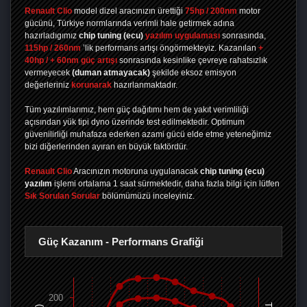
Renault Clio
model dizel aracınızın ürettiği
75hp / 200nm
motor
gücünü, Türkiye normlarında verimli hale getirmek adına
hazırladıgımız
chip tuning
(ecu)
yazılım uygulaması
sonrasında,
115hp / 260nm
’lik performans artışı öngörmekteyiz. Kazanılan
+
40hp / + 60nm güç artışı
sonrasında kesinlike çevreye rahatsızlık
vermeyecek
(duman atmayacak)
şekilde eksoz emisyon
değerleriniz
korunarak
hazırlanmaktadır.
Tüm yazılımlarımız, hem güç dağıtımı hem de yakıt verimliliği
açısından yük tipi dyno üzerinde test edilmektedir. Optimum
güvenilirliği muhafaza ederken azami gücü elde etme yeteneğimiz
bizi diğerlerinden ayıran en büyük faktördür.
Renault Clio
Aracınızın motoruna uygulanacak
chip tuning (ecu)
yazılım
işlemi ortalama 1 saat sürmektedir, daha fazla bilgi için lütfen
Sık Sorulan Sorular
bölümümüzü inceleyiniz.
Güç Kazanım - Performans Grafiği
200