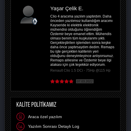
Yaşar Çelik E.
Clio 4 aracıma yazılım yaptırdım. Daha
önceden yazılımsız kullandığım aracımı
Kayseride ki elektrik elektronik
mühendisi olduğunu öğrendiğim
Özdemir beye emanet ettim. Mühendis
olması benim tüm kuşkularımı yıktı.
Gerçekleştirilen işlemden sonra keşke
daha önce yaptırsaydım dedim. Remaps
bu işte gerçekten kalitenin yeri
olduğunu deneyimleyince anlıyorsunuz.
Remaps alilesine ve Özdemir beye ilgi
alakası için çok teşekkür ediyorum.
Renault Clio 1.5 DCi - 75Hp @115 Hp
07.03.2022
KALİTE POLİTİKAMIZ
Araca özel yazılım
Yazılım Sonrası Detaylı Log