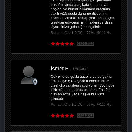
115 beygir gücüne geldi gaz pedalına
bastığım anda araç kafa kaldırmaya
başladı ve bunların yanında aracımın
yakıtı %15 düştü daha ne diyebilirim
İstanbul Maslak Remap yetkililerine çok
teşekkür ediyorum işin hakkını verdiniz
ziyaretinize geleceğim inşallah
Renault Clio 1.5 DCi - 75Hp @115 Hp
03.09.2019
İsmet E.
Ankara
Çok iyi oldu çokta güzel oldu gerçekten
ümit abiye çok teşekkür ederim 2016
dizel clio ya işlem yaptı 75 ten 130 hpye
çıktı mükemmel oldu arabam. En ufak
duman atma yada başka bi sıkıntı
çıkmadı.
Renault Clio 1.5 DCi - 75Hp @115 Hp
04.11.2021