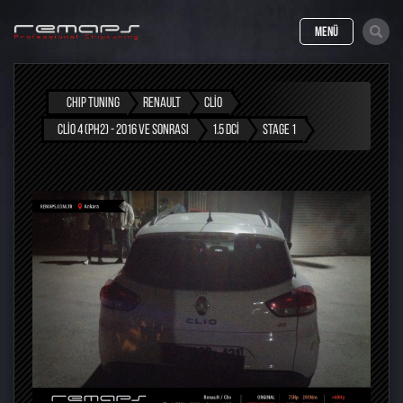
MENÜ
CHIP TUNING
RENAULT
CLIO
CLIO 4 (PH2) - 2016 VE SONRASI
1.5 DCI
STAGE 1