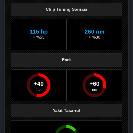
Chip Tuning Sonrası
115 hp
260 nm
+ %53
+ %30
Fark
40
60
PAYLAŞ
PAYLAŞ
PLUS'TA
PAYLAŞ
Yakıt Tasarruf