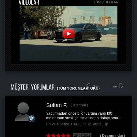
VİDEOLAR
TÜM VIDEOLAR
MÜŞTERİ YORUMLARI
Geri
İleri
(TÜM YORUMLARI OKU)
Sultan F.
İstanbul
Yaptırmadan önce bi önyargım vardı f30
motorunun sıcak çalısmasından dolayı ama...
BMW 3-Serisi 316i - 136Hp @220 Hp
29.05.2019
( Devamını oku )