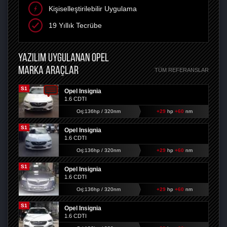
Kişiselleştirilebilir Uygulama
19 Yıllık Tecrübe
YAZILIM UYGULANAN OPEL
MARKA ARAÇLAR
TÜM REFERANSLAR
S1
Opel Insignia
1.6 CDTI
Orj:136hp / 320nm
+29
hp
+60
nm
S1
Opel Insignia
1.6 CDTI
Orj:136hp / 320nm
+29
hp
+60
nm
S1
Opel Insignia
1.6 CDTI
Orj:136hp / 320nm
+29
hp
+60
nm
S1
Opel Insignia
1.6 CDTI