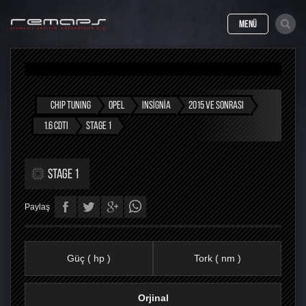
MENÜ
CHIP TUNING
OPEL
INSIGNIA
2015 VE SONRASI
1.6 CDTI
STAGE 1
STAGE 1
Paylaş
Güç ( hp )
Tork ( nm )
Orjinal