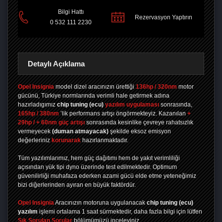
Bilgi Hattı
Rezervasyon Yaptırın
0 532 111 2230
Detaylı Açıklama
Opel Insignia
model dizel aracınızın ürettiği
136hp / 320nm
motor
gücünü, Türkiye normlarında verimli hale getirmek adına
hazırladıgımız
chip tuning
(ecu)
yazılım uygulaması
sonrasında,
165hp / 380nm
’lik performans artışı öngörmekteyiz. Kazanılan
+
29hp / + 60nm güç artışı
sonrasında kesinlike çevreye rahatsızlık
vermeyecek
(duman atmayacak)
şekilde eksoz emisyon
değerleriniz
korunarak
hazırlanmaktadır.
Tüm yazılımlarımız, hem güç dağıtımı hem de yakıt verimliliği
açısından yük tipi dyno üzerinde test edilmektedir. Optimum
güvenilirliği muhafaza ederken azami gücü elde etme yeteneğimiz
bizi diğerlerinden ayıran en büyük faktördür.
Opel Insignia
Aracınızın motoruna uygulanacak
chip tuning (ecu)
yazılım
işlemi ortalama 1 saat sürmektedir, daha fazla bilgi için lütfen
Sık Sorulan Sorular
bölümümüzü inceleyiniz.