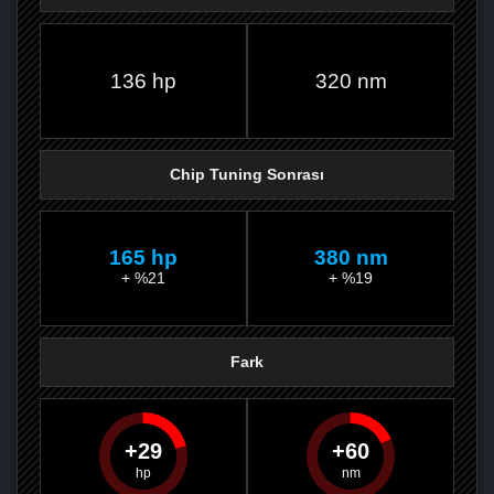
FACEBOOK'TA
TWITTER'DA
GOOGLE
WHATSAPP’TA
136 hp
320 nm
Chip Tuning Sonrası
165 hp
380 nm
+ %21
+ %19
Fark
29
60
PAYLAŞ
PAYLAŞ
PLUS'TA
PAYLAŞ