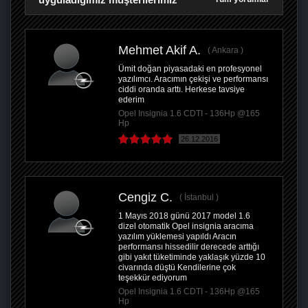
Mehmet Akif A.
Ankara
Ümit doğan piyasadaki en profesyonel
yazılımcı. Aracımın çekişi ve performansı
ciddi oranda arttı. Herkese tavsiye
ederim
Opel Insignia 1.6 CDTI - 136Hp @165
Hp
26.12.2016
Cengiz C.
İstanbul
1 Mayıs 2018 günü 2017 model 1.6
dizel otomatik Opel insignia aracıma
yazılım yüklemesi yapıldı Aracın
performansı hissedilir derecede arttığı
gibi yakıt tüketiminde yaklaşık yüzde 10
civarında düştü Kendilerine çok
teşekkür ediyorum
Opel Insignia 1.6 CDTI - 136Hp @165
Hp