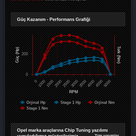
Güç Kazanım - Performans Grafiği
Tork (Nm)
Güç (Hp)
200
0
0
1000
1500
2000
2500
3000
3500
4000
4500
5000
RPM
Orjinal Hp
Stage 1 Hp
Orjinal Nm
Stage 1 Nm
Opel marka araçlarına Chip Tuning yazılımı
uyguladığımız müşterilerimiz
Tüm yorumlar