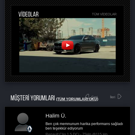
VİDEOLAR
TÜM VIDEOLAR
MÜŞTERİ YORUMLARI
Geri
İleri
(TÜM YORUMLARI OKU)
Halim Ü.
Ben çok memnunum harika performans sağladı
ben teşekkür ediyorum
Renault Clio 1.5 DCi - 75Hp @115 Hp