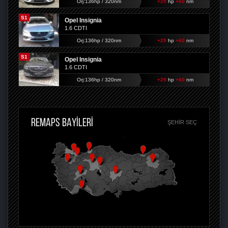
Orj:136hp / 320nm
+29
hp
+60
nm
S1
Opel Insignia
1.6 CDTI
Orj:136hp / 320nm
+29
hp
+60
nm
S1
Opel Insignia
1.6 CDTI
Orj:136hp / 320nm
+29
hp
+60
nm
REMAPS BAYİLERİ
ŞEHIR SEÇ