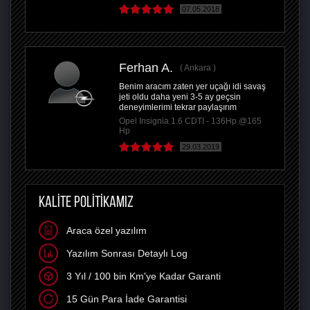
07.05.2018
Ferhan A.
Ankara
Benim aracım zaten yer uçağı idi savaş
jeti oldu daha yeni 3-5 ay geçsin
deneyimlerimi tekrar paylaşırım
Opel Insignia 1.6 CDTI - 136Hp @165
Hp
29.03.2019
KALİTE POLİTİKAMIZ
Araca özel yazılım
Yazılım Sonrası Detaylı Log
3 Yıl / 100 bin Km'ye Kadar Garanti
15 Gün Para İade Garantisi