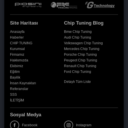
Site Haritası
Chip Tuning Blog
Anasayfa
Bmw Chip Tuning
Haberler
Audi Chip Tuning
CHIP TUNING
Volkswagen Chip Tuning
Kurumsal
Mercedes Chip Tuning
Firmamız
Porsche Chip Tuning
Hakkımızda
Peugeot Chip Tuning
Ekibimiz
Renault Chip Tuning
Eğitim
Ford Chip Tuning
Bayilik
Detaylı Tüm Liste
İnsan Kaynakları
Referanslar
SSS
İLETİŞİM
Sosyal Medya
Facebook
Instagram