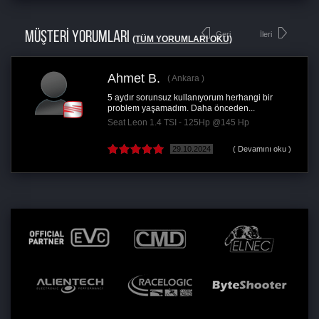
MÜŞTERİ YORUMLARI
Geri
İleri
(TÜM YORUMLARI OKU)
Ahmet B.
Emi
Ankara
5 aydır sorunsuz kullanıyorum herhangi bir
Selaml
problem yaşamadım. Daha önceden...
veren 
Seat Leon 1.4 TSI - 125Hp @145 Hp
Chrys
29.10.2024
( Devamını oku )