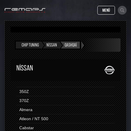
MENÜ
CHIP TUNING
NISSAN
QASHQAI
NISSAN
350Z
370Z
Almera
Atleon / NT 500
Cabstar