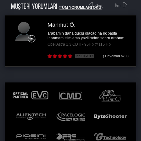
MÜŞTERİ YORUMLARI
Geri
İleri
(TÜM YORUMLARI OKU)
Mahmut Ö.
arabamin daha guclu olacagina ilk basta
inanmamistim ama yazilimdan sonra arabam...
Opel Astra 1.3 CDTI - 95Hp @115 Hp
27.10.2017
( Devamını oku )