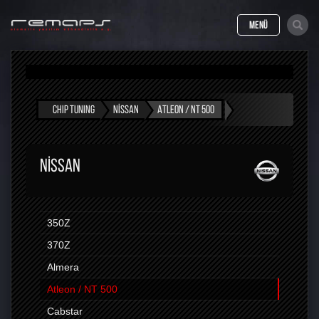
MENÜ
CHIP TUNING
NISSAN
ATLEON / NT 500
NISSAN
350Z
370Z
Almera
Atleon / NT 500
Cabstar