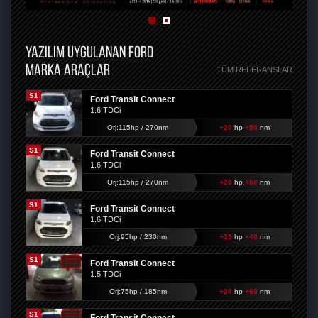
YAZILIM UYGULANAN FORD
MARKA ARAÇLAR
TÜM REFERANSLAR
S1
Ford Transit Connect
1.6 TDCi
Orj:115hp / 270nm
+20
hp
+50
nm
S1
Ford Transit Connect
1.6 TDCi
Orj:115hp / 270nm
+20
hp
+50
nm
S1
Ford Transit Connect
1.6 TDCi
Orj:95hp / 230nm
+25
hp
+40
nm
S1
Ford Transit Connect
1.5 TDCi
Orj:75hp / 185nm
+20
hp
+60
nm
S1