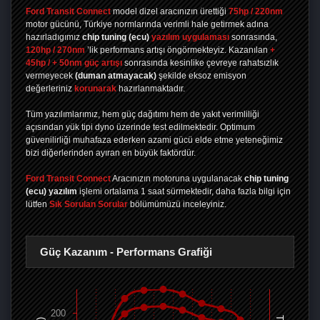
Ford Transit Connect
model dizel aracınızın ürettiği
75hp / 220nm
motor gücünü, Türkiye normlarında verimli hale getirmek adına
hazırladıgımız
chip tuning
(ecu)
yazılım uygulaması
sonrasında,
120hp / 270nm
’lik performans artışı öngörmekteyiz. Kazanılan
+
45hp / + 50nm güç artışı
sonrasında kesinlike çevreye rahatsızlık
vermeyecek
(duman atmayacak)
şekilde eksoz emisyon
değerleriniz
korunarak
hazırlanmaktadır.
Tüm yazılımlarımız, hem güç dağıtımı hem de yakıt verimliliği
açısından yük tipi dyno üzerinde test edilmektedir. Optimum
güvenilirliği muhafaza ederken azami gücü elde etme yeteneğimiz
bizi diğerlerinden ayıran en büyük faktördür.
Ford Transit Connect
Aracınızın motoruna uygulanacak
chip tuning
(ecu) yazılım
işlemi ortalama 1 saat sürmektedir, daha fazla bilgi için
lütfen
Sık Sorulan Sorular
bölümümüzü inceleyiniz.
Güç Kazanım - Performans Grafiği
200