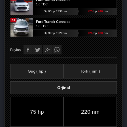
Ford Transit Connect
1.6 TDCi
Orj:95hp / 230nm
+25
hp
+40
nm
S1
Ford Transit Connect
1.8 TDCi
Orj:90hp / 220nm
+25
hp
+80
nm
Paylaş:
Güç ( hp )
Tork ( nm )
Orjinal
FACEBOOK'TA
TWITTER'DA
GOOGLE
WHATSAPP’TA
75 hp
220 nm