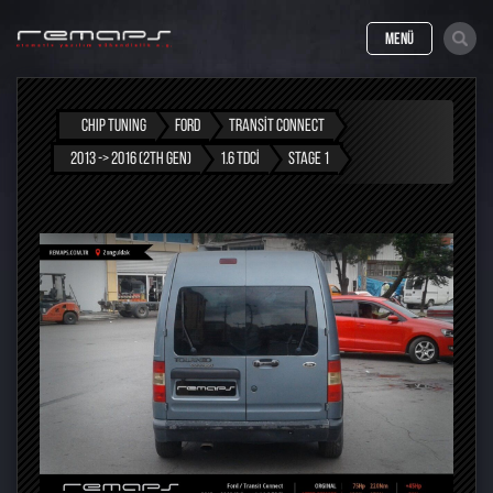
MENÜ
CHIP TUNING
FORD
TRANSIT CONNECT
2013 -> 2016 (2TH GEN)
1.6 TDCI
STAGE 1