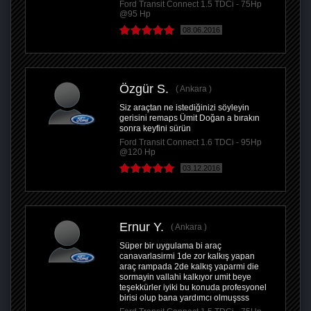
Ford Transit Connect 1.5 TDCi - 75Hp
@95 Hp
08.06.2016
Özgür S.
Ankara
Siz araçtan ne istediğinizi söyleyin
gerisini remaps Ümit Doğan a bırakın
sonra keyfini sürün
Ford Transit Connect 1.6 TDCi - 95Hp
@120 Hp
03.12.2016
Ernur Y.
Ankara
Süper bir uygulama bi araç
canavarlasirmi 1de zor kalkış yapan
araç rampada 2de kalkış yaparmi die
sormayin vallahi kalkıyor umit beye
teşekkürler iyiki bu konuda profesyonel
birisi olup bana yardımcı olmuşsss