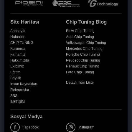
Site Haritası
Chip Tuning Blog
Anasayfa
Bmw Chip Tuning
Haberler
Audi Chip Tuning
CHIP TUNING
Volkswagen Chip Tuning
Kurumsal
Mercedes Chip Tuning
Firmamız
Porsche Chip Tuning
Hakkımızda
Peugeot Chip Tuning
Ekibimiz
Renault Chip Tuning
Eğitim
Ford Chip Tuning
Bayilik
Detaylı Tüm Liste
İnsan Kaynakları
Referanslar
SSS
İLETİŞİM
Sosyal Medya
Facebook
Instagram