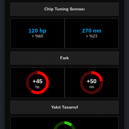
Chip Tuning Sonrası
120 hp
270 nm
+ %60
+ %23
Fark
45
50
PAYLAŞ
PAYLAŞ
PLUS'TA
PAYLAŞ
Yakıt Tasarruf