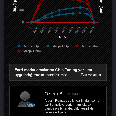
Tork (Nm)
Güç (Hp)
100
0
0
1000
1500
2000
2500
3000
3500
4000
4500
5000
RPM
Orjinal Hp
Stage 1 Hp
Orjinal Nm
Stage 1 Nm
Ford marka araçlarına Chip Tuning yazılımı
uyguladığımız müşterilerimiz
Tüm yorumlar
Özlem B.
Ankara
Aracım Remaps de ki yazılımdan sonra
yakıt olarak ve performans olarak
bambaşka bir araba oldu kesinlikle
tavsiye ediyorum.