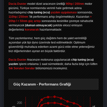
Dacia Duster
model dizel aracınızın ürettiği
90hp / 200nm
motor
gücünü, Türkiye normlarında verimli hale getirmek adına
hazırladıgımız
chip tuning
(ecu)
yazılım uygulaması
sonrasında,
110hp / 250nm
’lik performans artışı öngörmekteyiz. Kazanılan
+
20hp / + 50nm güç artışı
sonrasında kesinlike çevreye rahatsızlık
vermeyecek
(duman atmayacak)
şekilde eksoz emisyon
değerleriniz
korunarak
hazırlanmaktadır.
Tüm yazılımlarımız, hem güç dağıtımı hem de yakıt verimliliği
açısından yük tipi dyno üzerinde test edilmektedir. Optimum
güvenilirliği muhafaza ederken azami gücü elde etme yeteneğimiz
bizi diğerlerinden ayıran en büyük faktördür.
Dacia Duster
Aracınızın motoruna uygulanacak
chip tuning (ecu)
yazılım
işlemi ortalama 1 saat sürmektedir, daha fazla bilgi için lütfen
Sık Sorulan Sorular
bölümümüzü inceleyiniz.
Güç Kazanım - Performans Grafiği
200