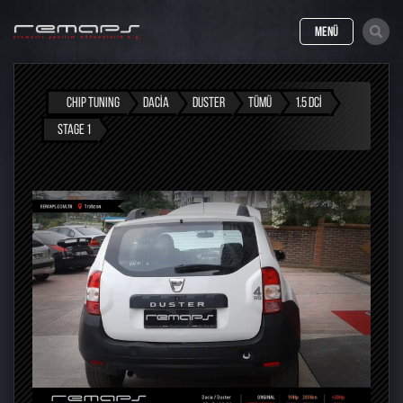
MENÜ
CHIP TUNING
DACIA
DUSTER
TÜMÜ
1.5 DCI
STAGE 1