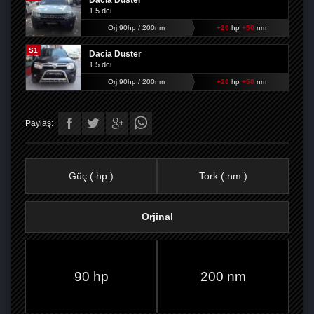
Dacia Duster
1.5 dci
Orj:90hp / 200nm
+20
hp
+50
nm
S1
Dacia Duster
1.5 dci
Orj:90hp / 200nm
+20
hp
+50
nm
Paylaş:
Güç ( hp )
Tork ( nm )
Orjinal
FACEBOOK'TA
TWITTER'DA
GOOGLE
WHATSAPP’TA
90 hp
200 nm