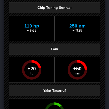
Chip Tuning Sonrası
110 hp
250 nm
+ %22
+ %25
Fark
20
50
PAYLAŞ
PAYLAŞ
PLUS'TA
PAYLAŞ
Yakıt Tasarruf