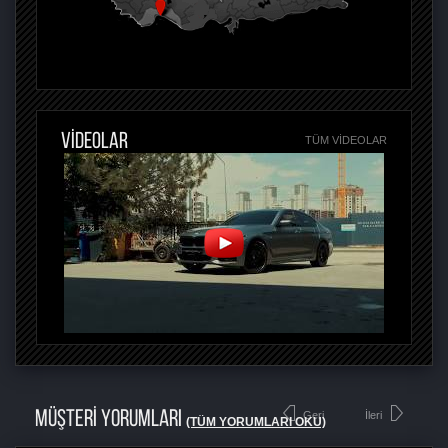
VİDEOLAR
TÜM VIDEOLAR
MÜŞTERİ YORUMLARI
Geri
İleri
(TÜM YORUMLARI OKU)