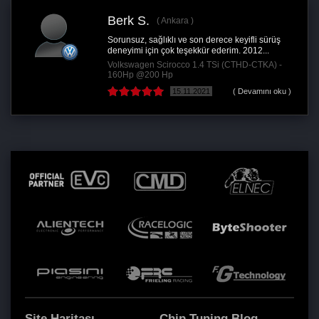
Berk S.
Ankara
Sorunsuz, sağlıklı ve son derece keyifli sürüş
deneyimi için çok teşekkür ederim. 2012...
Volkswagen Scirocco 1.4 TSi (CTHD-CTKA) -
160Hp @200 Hp
15.11.2021
( Devamını oku )
Site Haritası
Chip Tuning Blog