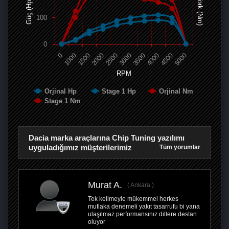
Tork (Nm)
Güç (Hp)
100
0
0
1000
1500
2000
2500
3000
3500
4000
4500
5000
RPM
Orjinal Hp
Stage 1 Hp
Orjinal Nm
Stage 1 Nm
Dacia marka araçlarına Chip Tuning yazılımı
uyguladığımız müşterilerimiz
Tüm yorumlar
Murat A.
Ankara
Tek kelimeyle mükemmel herkes
mutlaka denemeli yakıt tasarrufu bi yana
ulaşılmaz performansınız dillere destan
oluyor