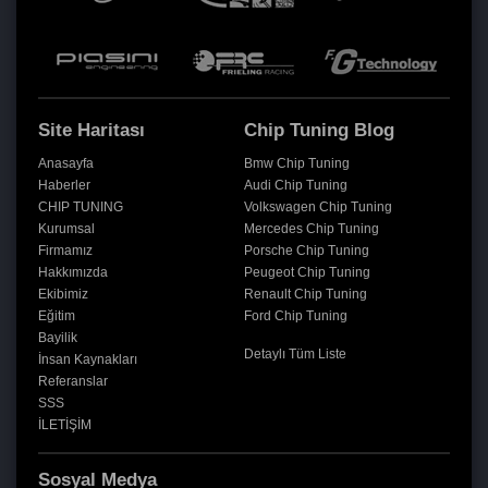
Site Haritası
Chip Tuning Blog
Anasayfa
Bmw Chip Tuning
Haberler
Audi Chip Tuning
CHIP TUNING
Volkswagen Chip Tuning
Kurumsal
Mercedes Chip Tuning
Firmamız
Porsche Chip Tuning
Hakkımızda
Peugeot Chip Tuning
Ekibimiz
Renault Chip Tuning
Eğitim
Ford Chip Tuning
Bayilik
Detaylı Tüm Liste
İnsan Kaynakları
Referanslar
SSS
İLETİŞİM
Sosyal Medya