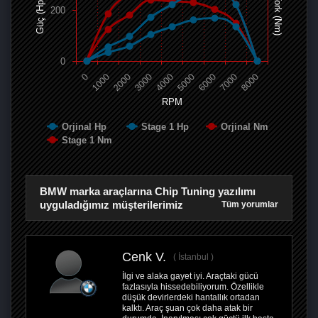
Tork (Nm)
Güç (Hp)
200
0
0
1000
2000
3000
4000
5000
6000
7000
8000
RPM
Orjinal Hp
Stage 1 Hp
Orjinal Nm
Stage 1 Nm
BMW marka araçlarına Chip Tuning yazılımı
uyguladığımız müşterilerimiz
Tüm yorumlar
Cenk V.
İstanbul
İlgi ve alaka gayet iyi. Araçtaki gücü
fazlasıyla hissedebiliyorum. Özellikle
düşük devirlerdeki hantallık ortadan
kalktı. Araç şuan çok daha atak bir