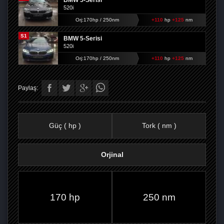
BMW 5-Serisi
520i
Orj:170hp / 250nm
+110
hp
+125
nm
S1
BMW 5-Serisi
520i
Orj:170hp / 250nm
+110
hp
+125
nm
Paylaş:
Güç ( hp )
Tork ( nm )
Orjinal
FACEBOOK'TA
TWITTER'DA
GOOGLE
WHATSAPP’TA
170 hp
250 nm