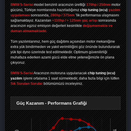
BMW 5-Serisi
model benzinli aracınızın ürettiği
170hp / 250nm
motor
gücünü, Türkiye normlarında hazırladığımız
chip tuning
(ecu)
yazılım
uygulaması
sonrasında,
280hp / 375nm
’lik performansa ulaşmasını
sağlamaktayız. Kazanılan
+110hp / + 125nm güç artışı
sonrasında
aracınızın egzoz emisyon değerleri kesinlikle
değişmemekte ve
duman atmamaktadır.
Tüm yazılımlarımız, hem güç dağıtımı açısından motor mekaniğine
extra yük bindirmeden ve yakıt verimliliğini göz önünde bulundurarak
yük tipi dyno üzerinde test edilmektedir. Optimum güvenilirliği
muhafaza ederken azami gücü elde etme yeteneğimizle ön plana
çıkıyoruz.
BMW 5-Serisi
Aracınızın motoruna uygulanacak
chip tuning (ecu)
yazılım
işlemi ortalama 1 saat sürmektedir, daha fazla bilgi için lütfen
Sık Sorulan Sorular
bölümümüzü inceleyiniz.
Güç Kazanım - Performans Grafiği