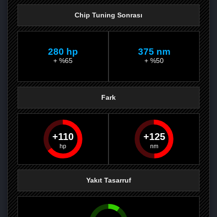
Chip Tuning Sonrası
280 hp
375 nm
+ %65
+ %50
Fark
110
125
PAYLAŞ
PAYLAŞ
PLUS'TA
PAYLAŞ
Yakıt Tasarruf