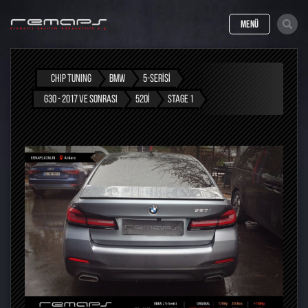
MENÜ
CHIP TUNING
BMW
5-SERISI
G30 - 2017 VE SONRASI
520I
STAGE 1