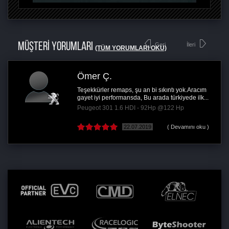
MÜŞTERİ YORUMLARI
Geri
İleri
(TÜM YORUMLARI OKU)
Ömer Ç.
Teşekkürler remaps, şu an bi sıkıntı yok.Aracım
gayet iyi performansda, Bu arada türkiyede ilk...
Peugeot 301 1.6 HDI - 92Hp @122 Hp
22.07.2019
( Devamını oku )