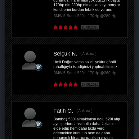
durumda. İnanılması çok güçtü ilk başta
170hp nin 280hp olması ama yapmışlar
kendilerini burdan tebrik ediyorum.
BMW 5-Serisi 520i - 170Hp @280 Hp
10.08.2018
Selçuk N.
Ankara
Ümit Doğan varsa sıkıntı yoktur gönül
rahatlığıyla istediğinizi yaptırabilirsiniz.
BMW 5-Serisi 520i - 170Hp @280 Hp
27.08.2018
Fatih Ö.
Ankara
Bomboş 530i almaktansa dolu 520i alıp
aynı performansı hatta daha fazlasını
elde edip hem daha fazla vergi
ödemekten kurtulun hem de daha
donanımlı bir aracınız olsun yazılım