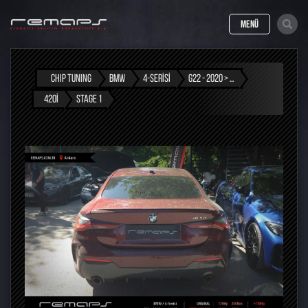
MENÜ
CHIP TUNING
BMW
4-SERISI
G22 - 2020 > ...
420I
STAGE 1