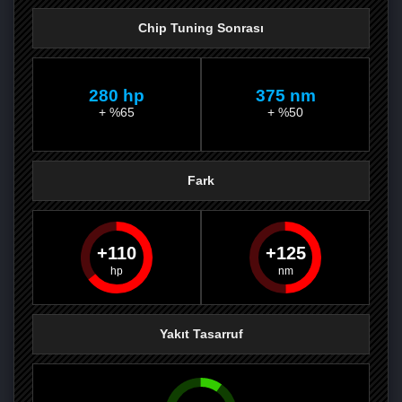
Chip Tuning Sonrası
280 hp
375 nm
+ %65
+ %50
Fark
110
125
PAYLAŞ
PAYLAŞ
PLUS'TA
PAYLAŞ
Yakıt Tasarruf