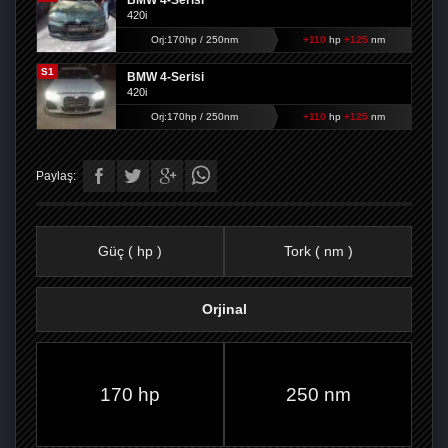
BMW 4-Serisi
420i
Orj:170hp / 250nm
+110
hp
+125
nm
S1
BMW 4-Serisi
420i
Orj:170hp / 250nm
+110
hp
+125
nm
Paylaş:
Güç ( hp )
Tork ( nm )
Orjinal
FACEBOOK'TA
TWITTER'DA
GOOGLE
WHATSAPP’TA
170 hp
250 nm