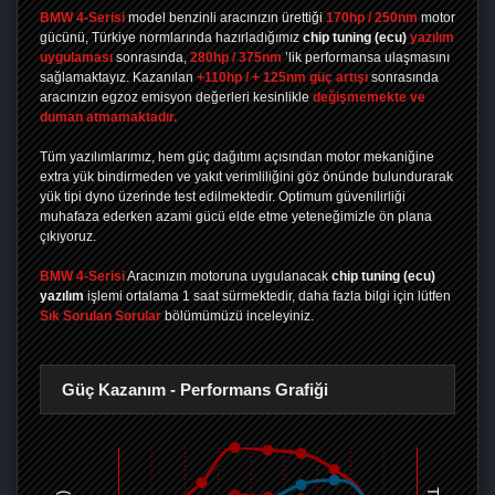
BMW 4-Serisi
model benzinli aracınızın ürettiği
170hp / 250nm
motor
gücünü, Türkiye normlarında hazırladığımız
chip tuning
(ecu)
yazılım
uygulaması
sonrasında,
280hp / 375nm
’lik performansa ulaşmasını
sağlamaktayız. Kazanılan
+110hp / + 125nm güç artışı
sonrasında
aracınızın egzoz emisyon değerleri kesinlikle
değişmemekte ve
duman atmamaktadır.
Tüm yazılımlarımız, hem güç dağıtımı açısından motor mekaniğine
extra yük bindirmeden ve yakıt verimliliğini göz önünde bulundurarak
yük tipi dyno üzerinde test edilmektedir. Optimum güvenilirliği
muhafaza ederken azami gücü elde etme yeteneğimizle ön plana
çıkıyoruz.
BMW 4-Serisi
Aracınızın motoruna uygulanacak
chip tuning (ecu)
yazılım
işlemi ortalama 1 saat sürmektedir, daha fazla bilgi için lütfen
Sık Sorulan Sorular
bölümümüzü inceleyiniz.
Güç Kazanım - Performans Grafiği