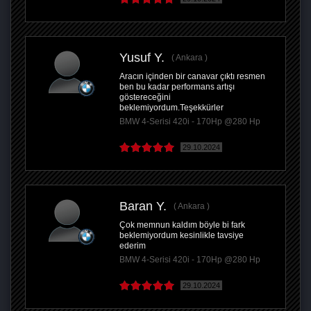
Yusuf Y.
Ankara
Aracın içinden bir canavar çıktı resmen
ben bu kadar performans artışı
göstereceğini
beklemiyordum.Teşekkürler
BMW 4-Serisi 420i - 170Hp @280 Hp
29.10.2024
Baran Y.
Ankara
Çok memnun kaldım böyle bi fark
beklemiyordum kesinlikle tavsiye
ederim
BMW 4-Serisi 420i - 170Hp @280 Hp
29.10.2024