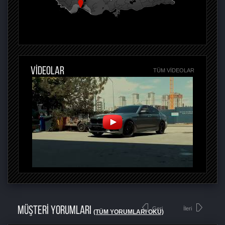
VİDEOLAR
TÜM VIDEOLAR
MÜŞTERİ YORUMLARI
Geri
İleri
(TÜM YORUMLARI OKU)