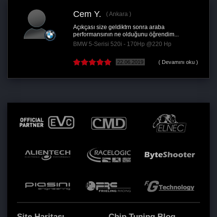
Cem Y.
Ankara
Açıkçası size geldiktrn sonra araba
performansının ne olduğunu öğrendim...
BMW 5-Serisi 520i - 170Hp @220 Hp
22.06.2019
( Devamını oku )
Site Haritası
Chip Tuning Blog