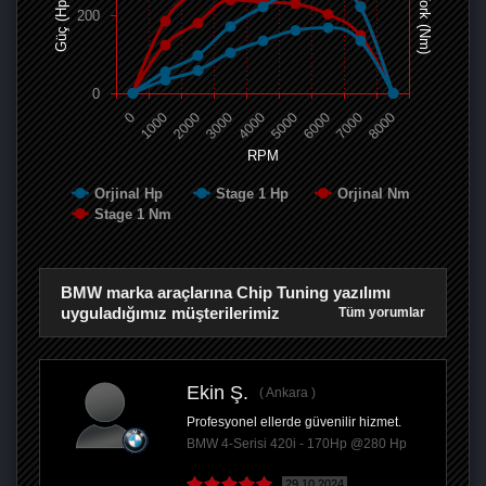
Tork (Nm)
Güç (Hp)
200
0
0
1000
2000
3000
4000
5000
6000
7000
8000
RPM
Orjinal Hp
Stage 1 Hp
Orjinal Nm
Stage 1 Nm
BMW marka araçlarına Chip Tuning yazılımı
uyguladığımız müşterilerimiz
Tüm yorumlar
Ekin Ş.
Ankara
Profesyonel ellerde güvenilir hizmet.
BMW 4-Serisi 420i - 170Hp @280 Hp
29.10.2024