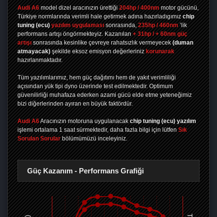
Audi A6
model dizel aracınızın ürettiği
204hp / 400nm
motor gücünü,
Türkiye normlarında verimli hale getirmek adına hazırladıgımız
chip
tuning
(ecu)
yazılım uygulaması
sonrasında,
235hp / 460nm
’lik
performans artışı öngörmekteyiz. Kazanılan
+ 31hp / + 60nm güç
artışı
sonrasında kesinlike çevreye rahatsızlık vermeyecek
(duman
atmayacak)
şekilde eksoz emisyon değerleriniz
korunarak
hazırlanmaktadır.
Tüm yazılımlarımız, hem güç dağıtımı hem de yakıt verimliliği
açısından yük tipi dyno üzerinde test edilmektedir. Optimum
güvenilirliği muhafaza ederken azami gücü elde etme yeteneğimiz
bizi diğerlerinden ayıran en büyük faktördür.
Audi A6
Aracınızın motoruna uygulanacak
chip tuning (ecu) yazılım
işlemi ortalama 1 saat sürmektedir, daha fazla bilgi için lütfen
Sık
Sorulan Sorular
bölümümüzü inceleyiniz.
Güç Kazanım - Performans Grafiği