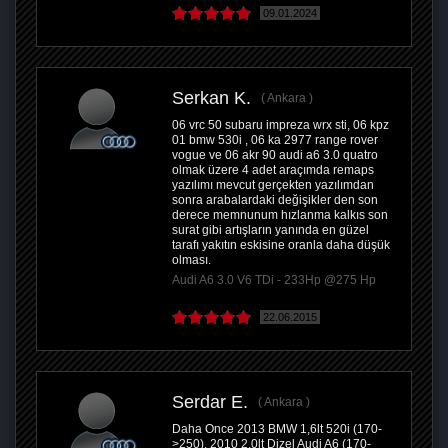
09.01.2024
Serkan K.
Ankara
06 vrc 50 subaru impreza wrx sti, 06 kpz
01 bmw 530i , 06 ka 2977 range rover
vogue ve 06 akr 90 audi a6 3.0 quatro
olmak üzere 4 adet araçımda remaps
yazılımı mevcut gerçekten yazılımdan
sonra arabalardaki değişikler den son
derece memnunum hızlanma kalkıs son
surat gibi artışların yanında en güzel
tarafı yakıtın eskisine oranla daha düşük
olması.
Audi A6 3.0 V6 TDi - 233Hp @275 Hp
22.06.2015
Serdar E.
Ankara
Daha Once 2013 BMW 1,6lt 520i (170-
>250), 2010 2,0lt Dizel Audi A6 (170-