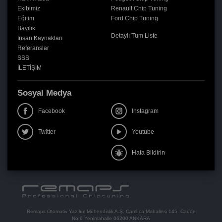
Ekibimiz
Renault Chip Tuning
Eğitim
Ford Chip Tuning
Bayilik
Detaylı Tüm Liste
İnsan Kaynakları
Referanslar
SSS
İLETİŞİM
Sosyal Medya
Facebook
Instagram
Twitter
Youtube
Hata Bildirin
Remaps Otomotiv Yazılım Mühendislik A.Ş. Çamlıca Mahallesi 145. Cadde
No:6 Yenimahalle 06200 ANKARA