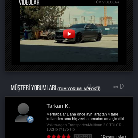
VİDEOLAR
TÜM VIDEOLAR
MÜŞTERİ YORUMLARI
Geri
İleri
(TÜM YORUMLARI OKU)
Tarkan K.
Merhabalar Daha önce aynı araçtan 4 tane
kullandım ama hiç zevk alamadım ama şimdiki...
Volkswagen Transporter/Multivan 2.0 TDI CR -
102Hp @175 Hp
27.03.2018
( Devamını oku )