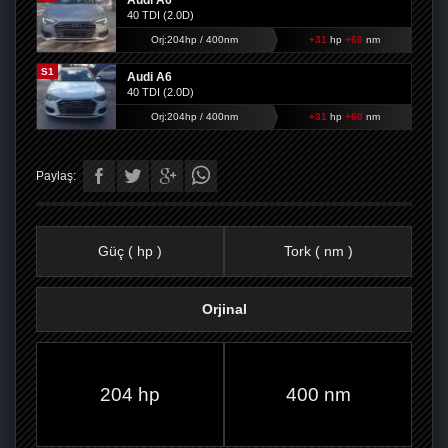
Audi A6
40 TDI (2.0D)
Orj:204hp / 400nm
+31
hp
+60
nm
S1
Audi A6
40 TDI (2.0D)
Orj:204hp / 400nm
+31
hp
+60
nm
Paylaş:
Güç ( hp )
Tork ( nm )
Orjinal
FACEBOOK'TA
TWITTER'DA
GOOGLE
WHATSAPP’TA
204 hp
400 nm