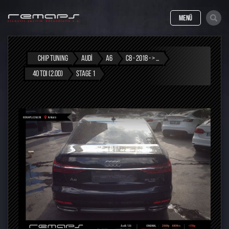
MENÜ
CHIP TUNING
AUDI
A6
C8 - 2018 - > ...
40 TDI (2.0D)
STAGE 1