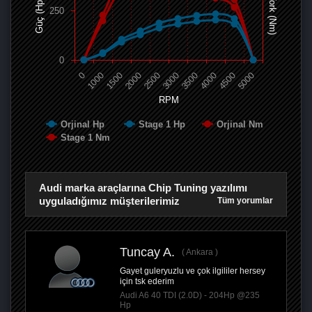
Tork (Nm)
Güç (Hp)
250
0
0
1000
1500
2000
2500
3000
3500
4000
4500
5000
RPM
Orjinal Hp
Stage 1 Hp
Orjinal Nm
Stage 1 Nm
Audi marka araçlarına Chip Tuning yazılımı
uyguladığımız müşterilerimiz
Tüm yorumlar
Tuncay A.
Ankara
Gayet guleryuzlu ve çok ilgililer hersey
için tsk ederim
Audi A6 40 TDI (2.0D) - 204Hp @235
Hp