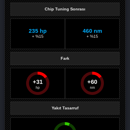
Chip Tuning Sonrası
235 hp
460 nm
+ %15
+ %15
Fark
31
60
PAYLAŞ
PAYLAŞ
PLUS'TA
PAYLAŞ
Yakıt Tasarruf