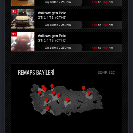
Orj:180hp / 250nm
+20
hp
+50
nm
S1
Volkswagen Polo
GTi 1.4 TSI (CTHE)
Orj:180hp / 250nm
+20
hp
+50
nm
S1
Volkswagen Polo
GTi 1.4 TSI (CTHE)
Orj:180hp / 250nm
+20
hp
+50
nm
REMAPS BAYİLERİ
ŞEHIR SEÇ