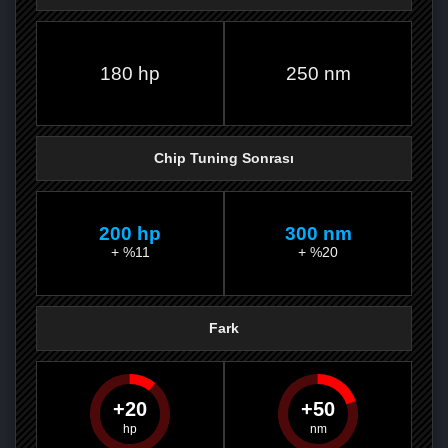
FACEBOOK'TA
TWITTER'DA
GOOGLE
WHATSAPP’TA
180 hp
250 nm
Chip Tuning Sonrası
200 hp
300 nm
+ %11
+ %20
Fark
20
50
PAYLAŞ
PAYLAŞ
PLUS'TA
PAYLAŞ