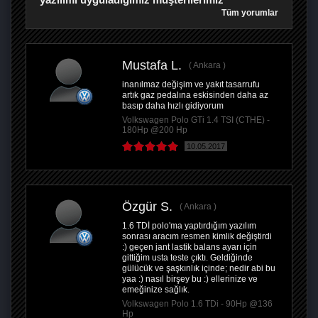
Tüm yorumlar
Mustafa L.
Ankara
inanılmaz değişim ve yakıt tasarrufu
artık gaz pedalına eskisinden daha az
basıp daha hızlı gidiyorum
Volkswagen Polo GTi 1.4 TSI (CTHE) -
180Hp @200 Hp
10.05.2017
Özgür S.
Ankara
1.6 TDİ polo'ma yaptırdığım yazılım
sonrası aracım resmen kimlik değiştirdi
:) geçen jant lastik balans ayarı için
gittiğim usta teste çıktı. Geldiğinde
gülücük ve şaşkınlık içinde; nedir abi bu
yaa :) nasıl birşey bu :) ellerinize ve
emeğinize sağlık.
Volkswagen Polo 1.6 TDi - 90Hp @136
Hp