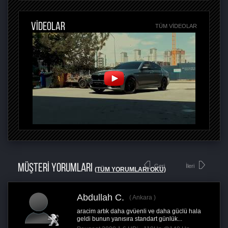
VİDEOLAR
TÜM VIDEOLAR
MÜŞTERİ YORUMLARI
Geri
İleri
(TÜM YORUMLARI OKU)
Abdullah C.
Ankara
aracim artık daha gvüenli ve daha güclü hala
geldi bunun yanısıra standart günlük...