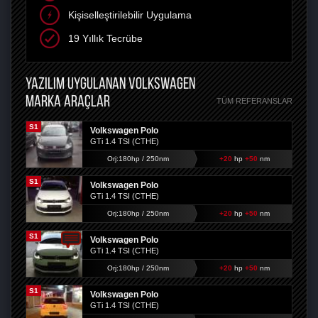
Kişiselleştirilebilir Uygulama
19 Yıllık Tecrübe
YAZILIM UYGULANAN VOLKSWAGEN
MARKA ARAÇLAR
TÜM REFERANSLAR
S1
Volkswagen Polo
GTi 1.4 TSI (CTHE)
Orj:180hp / 250nm
+20
hp
+50
nm
S1
Volkswagen Polo
GTi 1.4 TSI (CTHE)
Orj:180hp / 250nm
+20
hp
+50
nm
S1
Volkswagen Polo
GTi 1.4 TSI (CTHE)
Orj:180hp / 250nm
+20
hp
+50
nm
S1
Volkswagen Polo
GTi 1.4 TSI (CTHE)