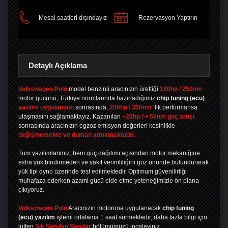
Mesai saatleri dışındayız
Rezervasyon Yaptırın
Detaylı Açıklama
Volkswagen Polo
model benzinli aracınızın ürettiği
180hp / 250nm
motor gücünü, Türkiye normlarında hazırladığımız
chip tuning
(ecu)
yazılım uygulaması
sonrasında,
200hp / 300nm
’lik performansa
ulaşmasını sağlamaktayız. Kazanılan
+20hp / + 50nm güç artışı
sonrasında aracınızın egzoz emisyon değerleri kesinlikle
değişmemekte ve duman atmamaktadır.
Tüm yazılımlarımız, hem güç dağıtımı açısından motor mekaniğine
extra yük bindirmeden ve yakıt verimliliğini göz önünde bulundurarak
yük tipi dyno üzerinde test edilmektedir. Optimum güvenilirliği
muhafaza ederken azami gücü elde etme yeteneğimizle ön plana
çıkıyoruz.
Volkswagen Polo
Aracınızın motoruna uygulanacak
chip tuning
(ecu) yazılım
işlemi ortalama 1 saat sürmektedir, daha fazla bilgi için
lütfen
Sık Sorulan Sorular
bölümümüzü inceleyiniz.