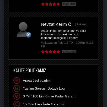
11.08.2015
Nevzat Kerim Ö.
Ankara
Aracımın performansından ve yakıt
tüketiminin düşmesinden çok
memnunum teşekkur ederim
Volkswagen Polo 1.6 TDi - 105Hp @136
Hp
23.07.2016
KALİTE POLİTİKAMIZ
Araca özel yazılım
Yazılım Sonrası Detaylı Log
3 Yıl / 100 bin Km'ye Kadar Garanti
15 Gün Para İade Garantisi