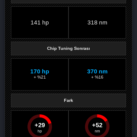
FACEBOOK'TA
TWITTER'DA
GOOGLE
WHATSAPP’TA
141 hp
318 nm
Chip Tuning Sonrası
170 hp
370 nm
+ %21
+ %16
Fark
29
52
PAYLAŞ
PAYLAŞ
PLUS'TA
PAYLAŞ