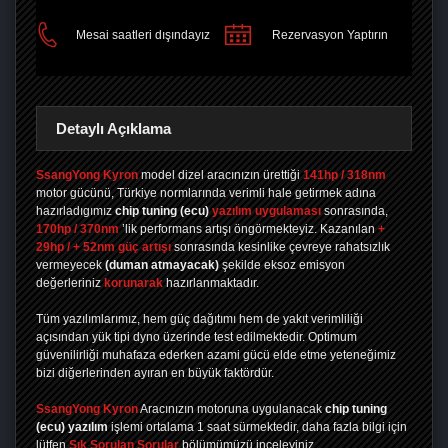
Mesai saatleri dışındayız
Rezervasyon Yaptırın
Detaylı Açıklama
SsangYong Kyron
model dizel aracınızın ürettiği
141hp / 318nm
motor gücünü, Türkiye normlarında verimli hale getirmek adına
hazırladıgımız
chip tuning
(ecu)
yazılım uygulaması
sonrasında,
170hp / 370nm
’lik performans artışı öngörmekteyiz. Kazanılan
+
29hp / + 52nm güç artışı
sonrasında kesinlike çevreye rahatsızlık
vermeyecek
(duman atmayacak)
şekilde eksoz emisyon
değerleriniz
korunarak
hazırlanmaktadır.
Tüm yazılımlarımız, hem güç dağıtımı hem de yakıt verimliliği
açısından yük tipi dyno üzerinde test edilmektedir. Optimum
güvenilirliği muhafaza ederken azami gücü elde etme yeteneğimiz
bizi diğerlerinden ayıran en büyük faktördür.
SsangYong Kyron
Aracınızın motoruna uygulanacak
chip tuning
(ecu) yazılım
işlemi ortalama 1 saat sürmektedir, daha fazla bilgi için
lütfen
Sık Sorulan Sorular
bölümümüzü inceleyiniz.