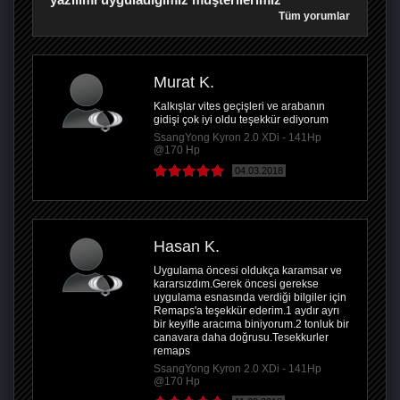
Tüm yorumlar
Murat K.
Kalkışlar vites geçişleri ve arabanın
gidişi çok iyi oldu teşekkür ediyorum
SsangYong Kyron 2.0 XDi - 141Hp
@170 Hp
04.03.2018
Hasan K.
Uygulama öncesi oldukça karamsar ve
kararsızdım.Gerek öncesi gerekse
uygulama esnasında verdiği bilgiler için
Remaps'a teşekkür ederim.1 aydır ayrı
bir keyifle aracıma biniyorum.2 tonluk bir
canavara daha doğrusu.Tesekkurler
remaps
SsangYong Kyron 2.0 XDi - 141Hp
@170 Hp