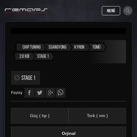
MENÜ
CHIP TUNING
SSANGYONG
KYRON
TÜMÜ
2.0 XDI
STAGE 1
STAGE 1
Paylaş
Güç ( hp )
Tork ( nm )
Orjinal