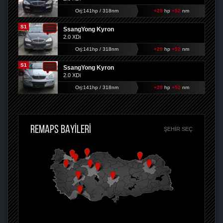
Orj:141hp / 318nm
+29
hp
+52
nm
S1
SsangYong Kyron
2.0 XDi
Orj:141hp / 318nm
+29
hp
+52
nm
S1
SsangYong Kyron
2.0 XDi
Orj:141hp / 318nm
+29
hp
+52
nm
REMAPS BAYİLERİ
ŞEHIR SEÇ