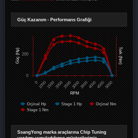
Güç Kazanım - Performans Grafiği
Tork (Nm)
Güç (Hp)
200
0
0
1000
1500
2000
2500
3000
3500
4000
4500
5000
RPM
Orjinal Hp
Stage 1 Hp
Orjinal Nm
Stage 1 Nm
SsangYong marka araçlarına Chip Tuning
yazılımı uyguladığımız müşterilerimiz