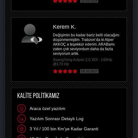
11.03.2018
Kerem K.
Değişimin bu kadar bariz belli olacağını
düşünmemiştim. Trabzon’da ki Alper
AKKOÇ a teşekkür ederim. ARABamı
zaten çok seviyordum daha da fazla
seviyorum artık.
SsangYong Actyon 2.0 XDi - 140Hp
@170 Hp
18.10.2017
KALİTE POLİTİKAMIZ
Araca özel yazılım
Yazılım Sonrası Detaylı Log
3 Yıl / 100 bin Km'ye Kadar Garanti