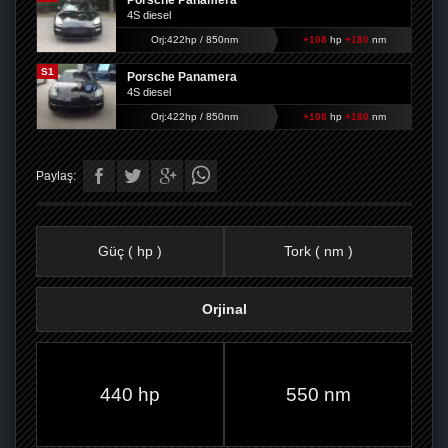
Porsche Panamera
4S diesel
Orj:422hp / 850nm
+108
hp
+180
nm
S1
Porsche Panamera
4S diesel
Orj:422hp / 850nm
+108
hp
+180
nm
Paylaş:
Güç ( hp )
Tork ( nm )
Orjinal
FACEBOOK'TA
TWITTER'DA
GOOGLE
WHATSAPP’TA
440 hp
550 nm