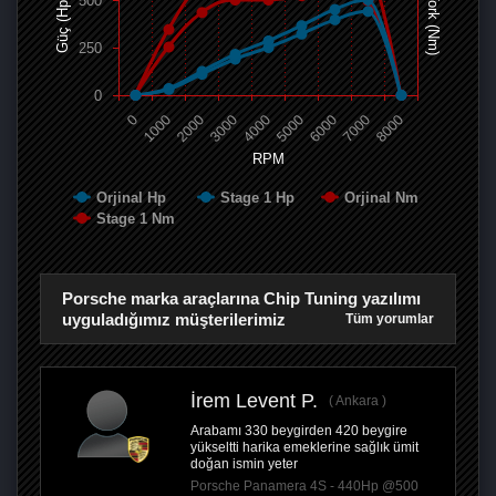
500
Tork (Nm)
Güç (Hp)
250
0
0
1000
2000
3000
4000
5000
6000
7000
8000
RPM
Orjinal Hp
Stage 1 Hp
Orjinal Nm
Stage 1 Nm
Porsche marka araçlarına Chip Tuning yazılımı
uyguladığımız müşterilerimiz
Tüm yorumlar
İrem Levent P.
Ankara
Arabamı 330 beygirden 420 beygire
yükseltti harika emeklerine sağlık ümit
doğan ismin yeter
Porsche Panamera 4S - 440Hp @500