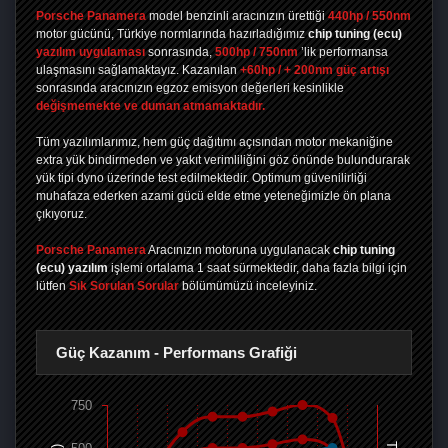
Porsche Panamera
model benzinli aracınızın ürettiği
440hp / 550nm
motor gücünü, Türkiye normlarında hazırladığımız
chip tuning
(ecu)
yazılım uygulaması
sonrasında,
500hp / 750nm
’lik performansa
ulaşmasını sağlamaktayız. Kazanılan
+60hp / + 200nm güç artışı
sonrasında aracınızın egzoz emisyon değerleri kesinlikle
değişmemekte ve duman atmamaktadır.
Tüm yazılımlarımız, hem güç dağıtımı açısından motor mekaniğine
extra yük bindirmeden ve yakıt verimliliğini göz önünde bulundurarak
yük tipi dyno üzerinde test edilmektedir. Optimum güvenilirliği
muhafaza ederken azami gücü elde etme yeteneğimizle ön plana
çıkıyoruz.
Porsche Panamera
Aracınızın motoruna uygulanacak
chip tuning
(ecu) yazılım
işlemi ortalama 1 saat sürmektedir, daha fazla bilgi için
lütfen
Sık Sorulan Sorular
bölümümüzü inceleyiniz.
Güç Kazanım - Performans Grafiği
750