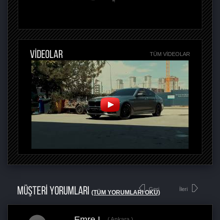
VİDEOLAR
TÜM VIDEOLAR
MÜŞTERİ YORUMLARI
Geri
İleri
(TÜM YORUMLARI OKU)
Emre I.
Ankara