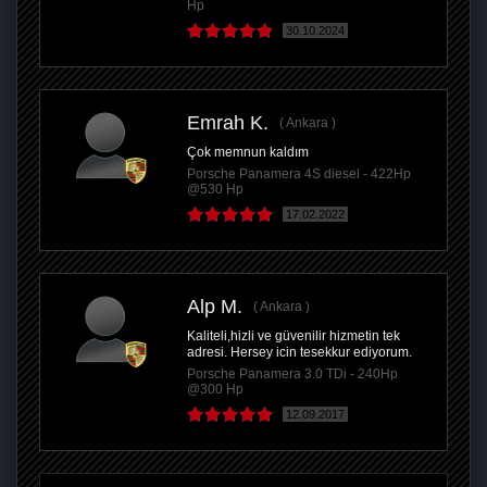
Hp
30.10.2024
Emrah K.
Ankara
Çok memnun kaldım
Porsche Panamera 4S diesel - 422Hp
@530 Hp
17.02.2022
Alp M.
Ankara
Kaliteli,hizli ve güvenilir hizmetin tek
adresi. Hersey icin tesekkur ediyorum.
Porsche Panamera 3.0 TDi - 240Hp
@300 Hp
12.09.2017