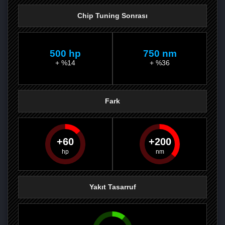
Chip Tuning Sonrası
500 hp
750 nm
+ %14
+ %36
Fark
60
200
PAYLAŞ
PAYLAŞ
PLUS'TA
PAYLAŞ
Yakıt Tasarruf