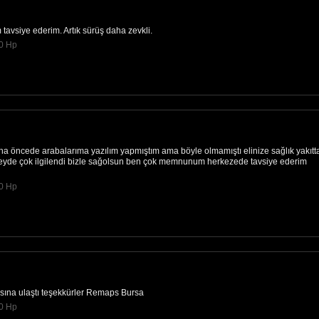
tavsiye ederim. Artık sürüş daha zevkli.
0 Hp
a öncede arabalarıma yazılım yapmıştım ama böyle olmamıştı elinize sağlık yakıtt
 beyde çok ilgilendi bizle sağolsun ben çok memnunum herkezede tavsiye ederim
0 Hp
sına ulaştı teşekkürler Remaps Bursa
0 Hp