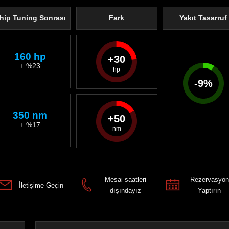
hip Tuning Sonrası
Fark
Yakıt Tasarruf
160 hp
30
+ %23
-
9
%
350 nm
50
+ %17
Mesai saatleri
Rezervasyon
İletişime Geçin
dışındayız
Yaptırın