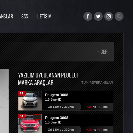
ANSLAR
SSS
İLETİŞİM
< GERI
YAZILIM UYGULANAN PEUGEOT
MARKA ARAÇLAR
TÜM REFERANSLAR
S1
Peugeot 3008
1.5 BlueHDI
Orj:130hp / 300nm
+30
hp
+50
nm
S1
Peugeot 3008
1.5 BlueHDI
Orj:130hp / 300nm
+30
hp
+50
nm