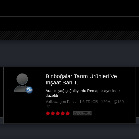
Binboğalar Tarım Ürünleri Ve
İnşaat San T.
Aracım yağ çoğaltıyordu Remaps sayesinde
düzeldi
Volkswagen Passat 1.6 TDI CR - 120Hp @150
Hp
27.08.2018