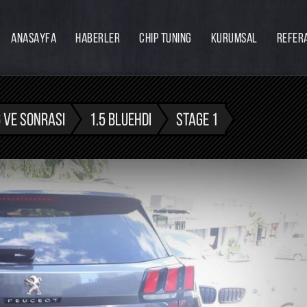
ANASAYFA
HABERLER
CHIP TUNING
KURUMSAL
REFER
Firmamız
Hakkımızda
Ekibimiz
 VE SONRASI
1.5 BLUEHDI
STAGE 1
Eğitim
Bayilik
İnsan Kaynakları