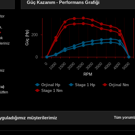
Güç Kazanım - Performans Grafiği
tor
a,
Güç (Hp)
+
200
ık
eriniz
0
1500
4000
2000
4500
2500
5000
0
3000
1000
3500
miz
RPM
Orjinal Hp
Stage 1 Hp
Orjinal Nm
cu)
Stage 1 Nm
lütfen
yguladığımız müşterilerimiz
Tüm yoruml