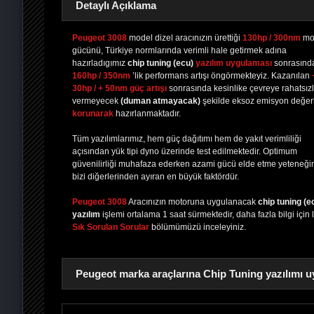
Detaylı Açıklama
Peugeot 3008
model dizel aracınızın ürettiği
130hp / 300nm
mo
gücünü, Türkiye normlarında verimli hale getirmek adına
hazırladıgımız
chip tuning
(ecu)
yazılım uygulaması
sonrasınd
PAYLAŞ
PAYLAŞ
PLUS'TA
PAYLAŞ
160hp / 350nm
’lik performans artışı öngörmekteyiz. Kazanılan
30hp / + 50nm güç artışı
sonrasında kesinlike çevreye rahatsızl
vermeyecek
(duman atmayacak)
şekilde eksoz emisyon değerl
korunarak
hazırlanmaktadır.
Tüm yazılımlarımız, hem güç dağıtımı hem de yakıt verimliliği
açısından yük tipi dyno üzerinde test edilmektedir. Optimum
güvenilirliği muhafaza ederken azami gücü elde etme yeteneği
bizi diğerlerinden ayıran en büyük faktördür.
Peugeot 3008
Aracınızın motoruna uygulanacak
chip tuning (e
yazılım
işlemi ortalama 1 saat sürmektedir, daha fazla bilgi için 
Sık Sorulan Sorular
bölümümüzü inceleyiniz.
Peugeot marka araçlarına Chip Tuning yazılımı u