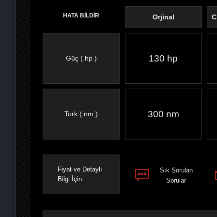
HATA BİLDİR
Orjinal
C
130 hp
Güç ( hp )
FACEBOOK'TA
TWITTER'DA
GOOGLE
WHATSAPP’TA
300 nm
Tork ( nm )
Fiyat ve Detaylı
Sık Sorulan
Bilgi İçin:
Sorular