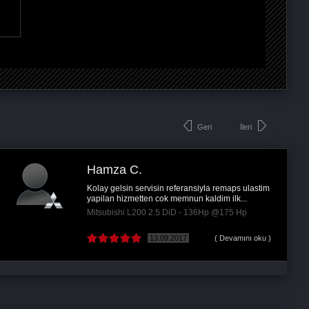
Geri
İleri
Hamza C.
Kolay gelsin servisin referansiyla remaps ulastim
yapilan hizmetten cok memnun kaldim ilk...
Mitsubishi L200 2.5 DiD - 136Hp @175 Hp
13.09.2017
( Devamını oku )