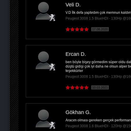
Veli D.
V.D İlk defa yaptırdım çok memnun kaldım 
PAYLAŞ
Peugeot 3008 1.5 BlueHDI - 130Hp @16
17.08.2020
Ercan D.
ben böyle bişey görmedim süper oldu dah
düştü gidişi çok iyi daha ne olsun alper
teşekkürler
Peugeot 3008 1.5 BlueHDI - 130Hp @16
10.03.2021
Gökhan G.
Aracım olması gereken gerçek performan
Peugeot 3008 1.6 BlueHDI - 120Hp @15