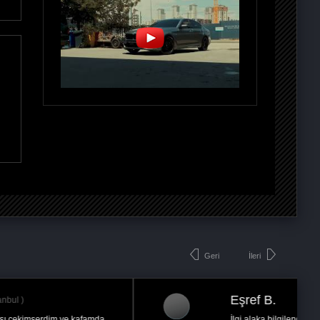
Geri
İleri
Mert A.
Ankara
Aracım 1.4 Tsi CTH Koldu 160hp lik bir Scirocco