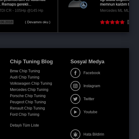
diğer roccolardan farkı remaps yazlımlı olması...
Volkswagen Scirocco 1.4 TSi (CAVD) - 160Hp
@200 Hp
09.03.2021
( Devamını oku )
Chip Tuning Blog
Sosyal Medya
Bmw Chip Tuning
Facebook
Audi Chip Tuning
Volkswagen Chip Tuning
Instagram
Mercedes Chip Tuning
Porsche Chip Tuning
Twitter
Peugeot Chip Tuning
Renault Chip Tuning
Youtube
Ford Chip Tuning
Detaylı Tüm Liste
Hata Bildirin