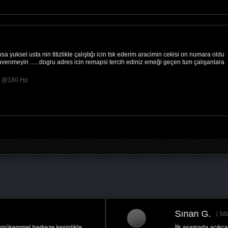
 yuksel usta nin titizlikle çalıştığı icin tsk ederim aracimin cekisi on numara oldu
venmeyin ......dogru adres icin remapsi tercih ediniz emeği geçen tum çalışanlara
p @180 Hp
Eşref B.
İlgi alaka bilgilendirme ve hizmet için çok