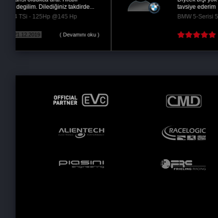
soru işaretleri vardı. Remaps gerekli...
Skoda Octavia 1.6 TDI CR - 105Hp @145 Hp
20.06.2018
( Devamını oku )