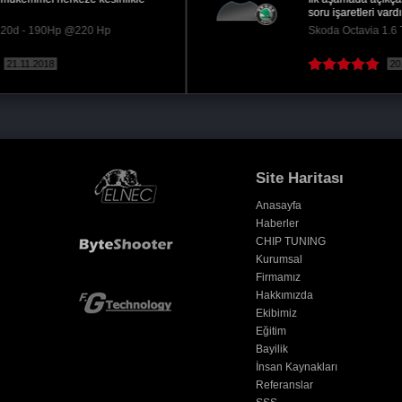
memnun kaldım teşekkürler remaps erzurum
Mercedes ML ML 350 CDI - 258Hp @295 Hp
05.12.2022
Site Haritası
Anasayfa
Haberler
CHIP TUNING
Kurumsal
Firmamız
Hakkımızda
Ekibimiz
Eğitim
Bayilik
İnsan Kaynakları
Referanslar