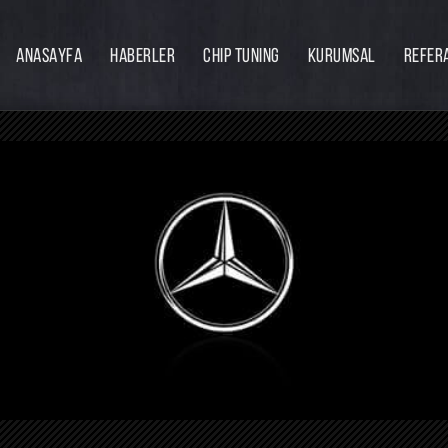
ANASAYFA
HABERLER
CHIP TUNING
KURUMSAL
REFER
Firmamız
Hakkımızda
Ekibimiz
Eğitim
Bayilik
İnsan Kaynakları