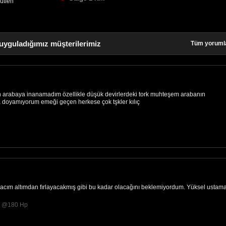
lütfen
uyguladığımız müşterilerimiz
Tüm yoruml
arabaya inanamadım özellikle düşük devirlerdeki tork muhteşem arabanın
 doyamıyorum emeği geçen herkese çok tşkler kılıç
acım altımdan fırlayacakmış gibi bu kadar olacağını beklemiyordum. Yüksel ustam
p @180 Hp