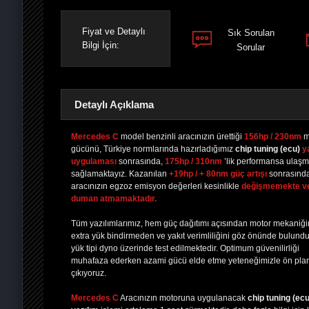
Fiyat ve Detaylı
Sık Sorulan
Bilgi İçin:
Sorular
Detaylı Açıklama
Mercedes C
model benzinli aracınızın ürettiği
156hp / 230nm
m
gücünü, Türkiye normlarında hazırladığımız
chip tuning
(ecu)
y
uygulaması
sonrasında,
175hp / 310nm
’lik performansa ulaşm
PAYLAŞ
PAYLAŞ
PLUS'TA
PAYLAŞ
sağlamaktayız. Kazanılan
+19hp / + 80nm güç artışı
sonrasınd
aracınızın egzoz emisyon değerleri kesinlikle
değişmemekte v
duman atmamaktadır.
Tüm yazılımlarımız, hem güç dağıtımı açısından motor mekaniğ
extra yük bindirmeden ve yakıt verimliliğini göz önünde bulund
yük tipi dyno üzerinde test edilmektedir. Optimum güvenilirliği
muhafaza ederken azami gücü elde etme yeteneğimizle ön pla
çıkıyoruz.
Mercedes C
Aracınızın motoruna uygulanacak
chip tuning (ecu