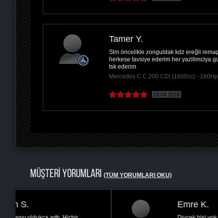
Tamer Y.
Slm öncelikle zonguldak kdz ereğli remapsa
herkese tavsiye ederim her yazilimciya gu
tsk ederim
Mercedes C C 200 CDI (1600cc) - 160H
13.04.2018
MÜŞTERİ YORUMLARI
(TÜM YORUMLARI OKU)
Sınan G.
İstanbul
İlk aşamada açıkçası çekimserdim ve kafamda