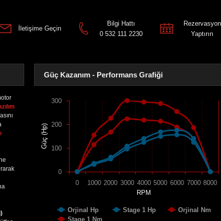
Bilgi Hattı
Rezervasyon
İletişime Geçin
0 532 111 2230
Yaptırın
Güç Kazanım - Performans Grafiği
otor
300
azılım
asını
a
200
Güç (Hp)
e
100
ine
urarak
0
0
1000
2000
3000
4000
5000
6000
7000
8000
na
RPM
Orjinal Hp
Stage 1 Hp
Orjinal Nm
)
Stage 1 Nm