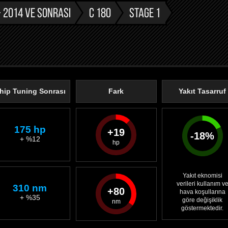
 2014 VE SONRASI
C 180
STAGE 1
hip Tuning Sonrası
Fark
Yakıt Tasarruf
175 hp
19
-
18
%
+ %12
Yakıt eknomisi
verileri kullanım v
310 nm
80
hava koşullarına
+ %35
göre değişiklik
göstermektedir.