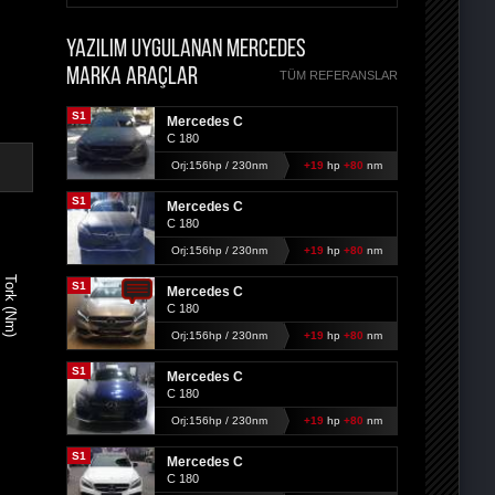
YAZILIM UYGULANAN MERCEDES
MARKA ARAÇLAR
TÜM REFERANSLAR
S1
Mercedes C
C 180
Orj:156hp / 230nm
+19
hp
+80
nm
S1
Mercedes C
C 180
Orj:156hp / 230nm
+19
hp
+80
nm
Tork (Nm)
S1
Mercedes C
C 180
Orj:156hp / 230nm
+19
hp
+80
nm
S1
Mercedes C
C 180
Orj:156hp / 230nm
+19
hp
+80
nm
S1
Mercedes C
C 180