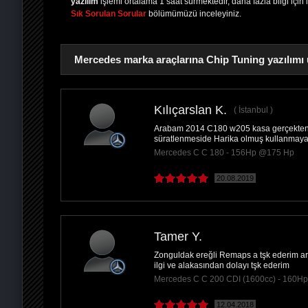
yazılım
işlemi ortalama 1 saat sürmektedir, daha fazla bilgi için 
Sık Sorulan Sorular
bölümümüzü inceleyiniz.
Mercedes marka araçlarına Chip Tuning yazılımı 
Kılıçarslan K.
İstanbul
Arabam 2014 C180 w205 kasa gerçekten 
PAYLAŞ
süratlenmeside Harika olmuş kullanmaya
Mercedes C C 180 - 156Hp @175 Hp
20.08.2019
Tamer Y.
Zonguldak ereğli Remaps a tşk ederim ar
ilgi ve alakasından dolayı tşk ederim
Mercedes C C 200 CDI (1600cc) - 160H
12.04.2018