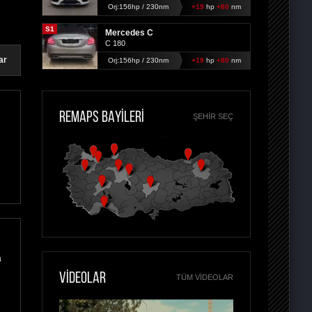
Orj:156hp / 230nm
+19
hp
+80
nm
S1
Mercedes C
C 180
ar
Orj:156hp / 230nm
+19
hp
+80
nm
REMAPS BAYİLERİ
ŞEHIR SEÇ
a
VİDEOLAR
TÜM VIDEOLAR