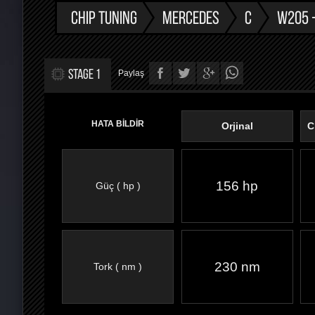
CHIP TUNING
MERCEDES
C
W205 -
STAGE 1
Paylaş
HATA BİLDİR
Orjinal
C
156 hp
Güç ( hp )
FACEBOOK'TA
TWITTER'DA
GOOGLE
WHATSAPP’TA
230 nm
Tork ( nm )