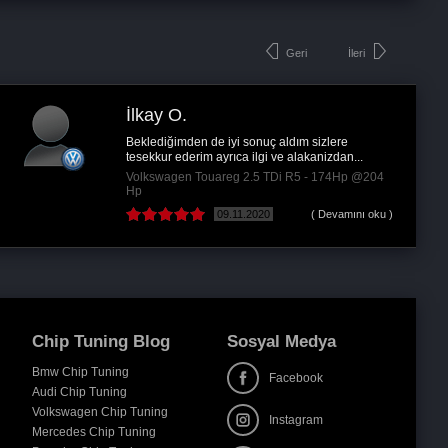
Geri
İleri
Veli E.
ldım sizlere
Uygulamınız çok beğendim herke
e alakanizdan...
ediyorum
i R5 - 174Hp @204
Audi A4 2.0 TDI - 143Hp @185 
( Devamını oku )
27.08.2018
Chip Tuning Blog
Sosyal Medya
Bmw Chip Tuning
Facebook
Audi Chip Tuning
Volkswagen Chip Tuning
Instagram
Mercedes Chip Tuning