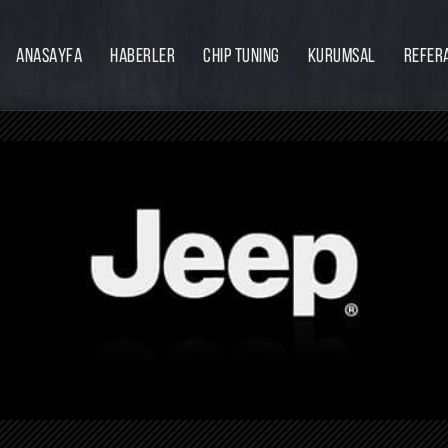
ANASAYFA
HABERLER
CHIP TUNING
KURUMSAL
REFER
Firmamız
Hakkımızda
Ekibimiz
Eğitim
Bayilik
İnsan Kaynakları