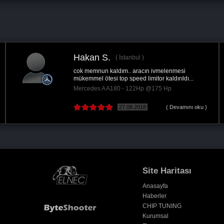
İlkay O.
cın ivmelenmesi
Beklediğimden de iyi sonuç a
imitor kaldırıldı...
tesekkur ederim ayrıca ilgi v
Hp @175 Hp
Volkswagen Touareg 2.5 TD
Hp
18
( Devamını oku )
09.11.2020
Site Haritası
Anasayfa
Haberler
CHIP TUNING
Kurumsal