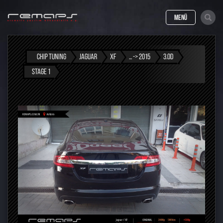
MENÜ
CHIP TUNING
JAGUAR
XF
... -> 2015
3.0D
STAGE 1