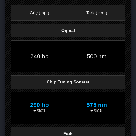
Güç ( hp )
Tork ( nm )
Orjinal
FACEBOOK'TA
TWITTER'DA
GOOGLE
WHATSAPP’TA
240 hp
500 nm
Chip Tuning Sonrası
290 hp
575 nm
+ %21
+ %15
Fark