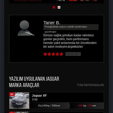
Taner B.
Fotoğraftaki aracın sahibi tarafından
yazılmıştır
Elinize sağlık,şimdiye kadar sıkıntısız
günler geçirdim, hem performans
hemde yakıt anlamında bir öncekinden
bir adım öndeyim,teşekkürler
20.06.2017
YAZILIM UYGULANAN JAGUAR
MARKA ARAÇLAR
TÜM REFERANSLAR
S1
Jaguar XF
3.0d
Orj:240hp / 500nm
+50
hp
+75
nm