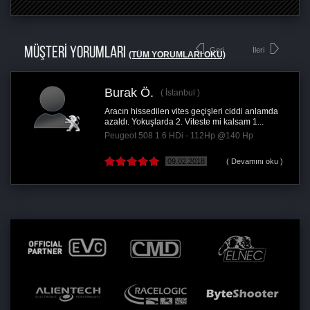
MÜŞTERİ YORUMLARI
Geri
İleri
(TÜM YORUMLARI OKU)
Burak Ö.
İstanbul
Aracın hissedilen vites geçişleri ciddi anlamda
azaldı. Yokuşlarda 2. Viteste mi kalsam 1...
Peugeot 508 1.6 HDi - 112Hp @140 Hp
09.02.2018
( Devamını oku )