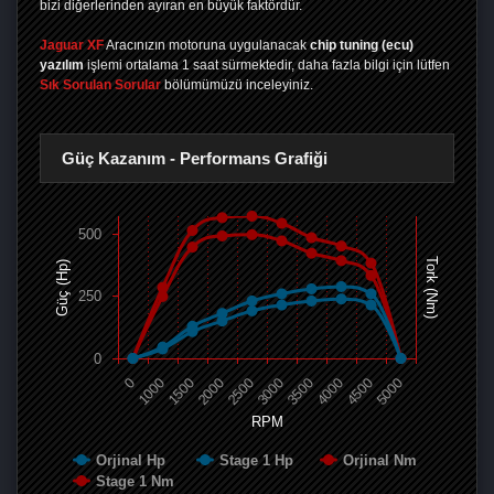
bizi diğerlerinden ayıran en büyük faktördür.
Jaguar XF
Aracınızın motoruna uygulanacak
chip tuning (ecu)
yazılım
işlemi ortalama 1 saat sürmektedir, daha fazla bilgi için lütfen
Sık Sorulan Sorular
bölümümüzü inceleyiniz.
Güç Kazanım - Performans Grafiği
500
Tork (Nm)
Güç (Hp)
250
0
0
1000
1500
2000
2500
3000
3500
4000
4500
5000
RPM
Orjinal Hp
Stage 1 Hp
Orjinal Nm
Stage 1 Nm