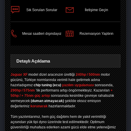
Sık Sorulan Sorular
İletişime Geçin
PAYLAŞ
Mesai saatleri dışındayız
Rezervasyon Yaptırın
Detaylı Açıklama
Jaguar XF
model dizel aracınızın ürettiği
240hp / 500nm
motor
gücünü, Türkiye normlarında verimli hale getirmek adına
hazırladıgımız
chip tuning
(ecu)
yazılım uygulaması
sonrasında,
290hp / 575nm
’lik performans artışı öngörmekteyiz. Kazanılan
+
50hp / + 75nm güç artışı
sonrasında kesinlike çevreye rahatsızlık
vermeyecek
(duman atmayacak)
şekilde eksoz emisyon
değerleriniz
korunarak
hazırlanmaktadır.
Tüm yazılımlarımız, hem güç dağıtımı hem de yakıt verimliliği
açısından yük tipi dyno üzerinde test edilmektedir. Optimum
güvenilirliği muhafaza ederken azami gücü elde etme yeteneğimiz