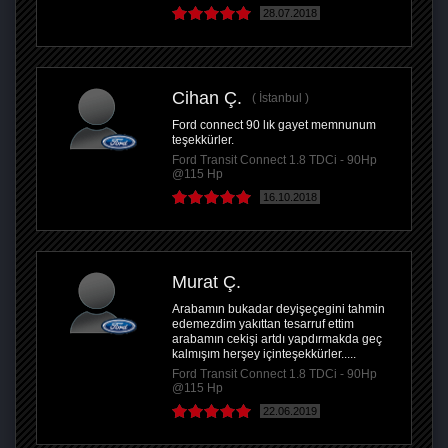
28.07.2018
Cihan Ç.
İstanbul
Ford connect 90 lık gayet memnunum
teşekkürler.
Ford Transit Connect 1.8 TDCi - 90Hp
@115 Hp
16.10.2018
Murat Ç.
Arabamın bukadar deyişeçegini tahmin
edemezdim yakıttan tesarruf ettim
arabamın cekişi artdı yapdırmakda geç
kalmışım herşey içinteşekkürler.....
Ford Transit Connect 1.8 TDCi - 90Hp
@115 Hp
22.06.2019