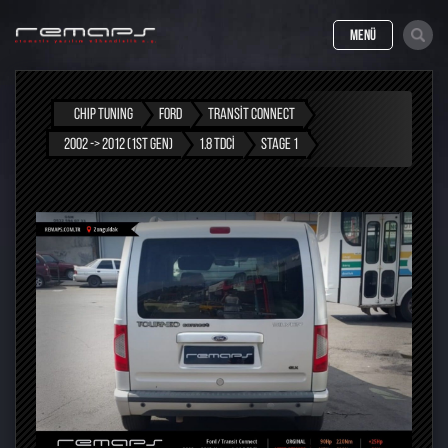
MENÜ
CHIP TUNING
FORD
TRANSIT CONNECT
2002 -> 2012 (1ST GEN)
1.8 TDCI
STAGE 1