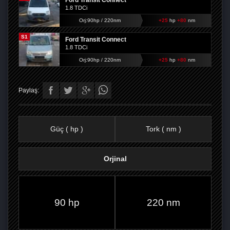
Ford Transit Connect
1.8 TDCi
Orj:90hp / 220nm
+25
hp
+80
nm
S1
Ford Transit Connect
1.8 TDCi
Orj:90hp / 220nm
+25
hp
+80
nm
Paylaş:
Güç ( hp )
Tork ( nm )
Orjinal
FACEBOOK'TA
TWITTER'DA
GOOGLE
WHATSAPP’TA
90 hp
220 nm