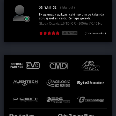
Sınan G.
İstanbul
İlk aşamada açıkçası çekimserdim ve kafamda
soru işaretleri vardı. Remaps gerekli...
Skoda Octavia 1.6 TDI CR - 105Hp @145 Hp
20.06.2018
( Devamını oku )
Site Haritası
Chip Tuning Blog