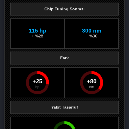
Chip Tuning Sonrası
115 hp
300 nm
+ %28
+ %36
Fark
25
80
PAYLAŞ
PAYLAŞ
PLUS'TA
PAYLAŞ
Yakıt Tasarruf