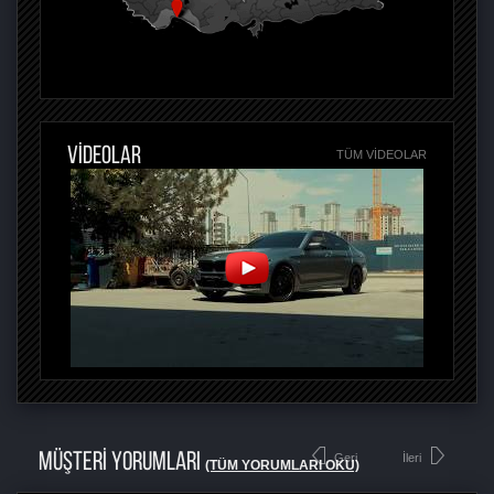
VİDEOLAR
TÜM VIDEOLAR
MÜŞTERİ YORUMLARI
Geri
İleri
(TÜM YORUMLARI OKU)