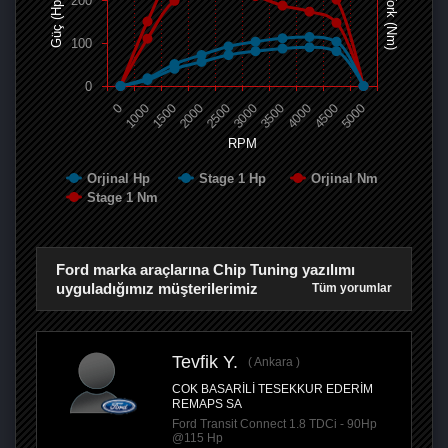
200
Tork (Nm)
Güç (Hp)
100
0
0
1000
1500
2000
2500
3000
3500
4000
4500
5000
RPM
Orjinal Hp
Stage 1 Hp
Orjinal Nm
Stage 1 Nm
Ford marka araçlarına Chip Tuning yazılımı
uyguladığımız müşterilerimiz
Tüm yorumlar
Tevfik Y.
Ankara
COK BASARİLİ TESEKKUR EDERİM
REMAPS SA
Ford Transit Connect 1.8 TDCi - 90Hp
@115 Hp