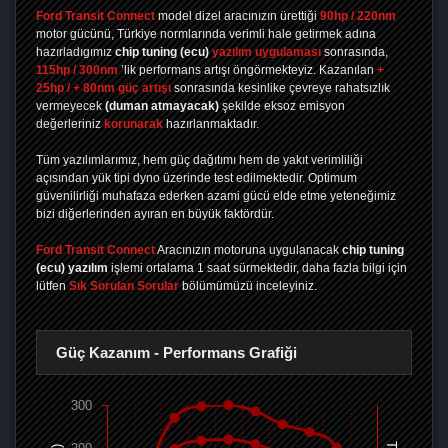
Ford Transit Connect
model dizel aracınızın ürettiği
90hp / 220nm
motor gücünü, Türkiye normlarında verimli hale getirmek adına
hazırladıgımız
chip tuning
(ecu)
yazılım uygulaması
sonrasında,
115hp / 300nm
’lik performans artışı öngörmekteyiz. Kazanılan
+
25hp / + 80nm güç artışı
sonrasında kesinlike çevreye rahatsızlık
vermeyecek
(duman atmayacak)
şekilde eksoz emisyon
değerleriniz
korunarak
hazırlanmaktadır.
Tüm yazılımlarımız, hem güç dağıtımı hem de yakıt verimliliği
açısından yük tipi dyno üzerinde test edilmektedir. Optimum
güvenilirliği muhafaza ederken azami gücü elde etme yeteneğimiz
bizi diğerlerinden ayıran en büyük faktördür.
Ford Transit Connect
Aracınızın motoruna uygulanacak
chip tuning
(ecu) yazılım
işlemi ortalama 1 saat sürmektedir, daha fazla bilgi için
lütfen
Sık Sorulan Sorular
bölümümüzü inceleyiniz.
Güç Kazanım - Performans Grafiği
300