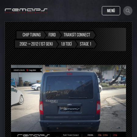
MENÜ
CHIP TUNING
FORD
TRANSIT CONNECT
2002 -> 2012 (1ST GEN)
1.8 TDCI
STAGE 1