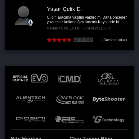
Yaşar Çelik E.
Clio 4 aracıma yazılım yaptırdım. Daha önceden
yazılımsız kullandığım aracımı Kayseride ki...
Renault Clio 1.5 DCi - 75Hp @115 Hp
07.03.2022
( Devamını oku )
Site Haritası
Chip Tuning Blog