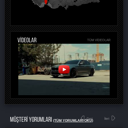
VİDEOLAR
TÜM VIDEOLAR
MÜŞTERİ YORUMLARI
Geri
İleri
(TÜM YORUMLARI OKU)