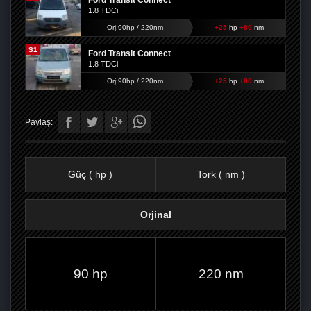
Ford Transit Connect
1.8 TDCi
Orj:90hp / 220nm
+25
hp
+80
nm
S1
Ford Transit Connect
1.8 TDCi
Orj:90hp / 220nm
+25
hp
+80
nm
Paylaş:
Güç ( hp )
Tork ( nm )
Orjinal
FACEBOOK'TA
TWITTER'DA
GOOGLE
WHATSAPP’TA
90 hp
220 nm