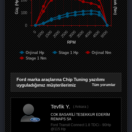
200
Tork (Nm)
Güç (Hp)
100
0
0
1000
1500
2000
2500
3000
3500
4000
4500
5000
RPM
Orjinal Hp
Stage 1 Hp
Orjinal Nm
Stage 1 Nm
Ford marka araçlarına Chip Tuning yazılımı
uyguladığımız müşterilerimiz
Tüm yorumlar
Tevfik Y.
Ankara
COK BASARİLİ TESEKKUR EDERİM
REMAPS SA
Ford Transit Connect 1.8 TDCi - 90Hp
@115 Hp