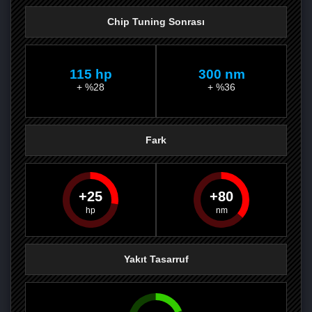
Chip Tuning Sonrası
115 hp
300 nm
+ %28
+ %36
Fark
25
80
PAYLAŞ
PAYLAŞ
PLUS'TA
PAYLAŞ
Yakıt Tasarruf