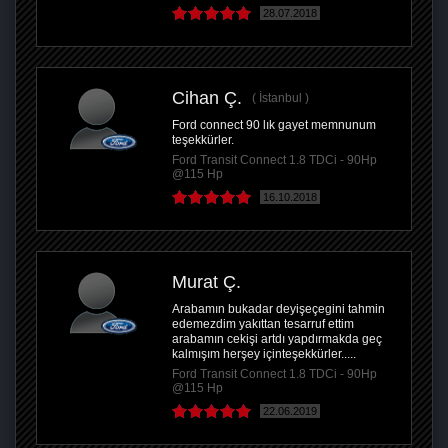
28.07.2018
Cihan Ç.
İstanbul
Ford connect 90 lık gayet memnunum
teşekkürler.
Ford Transit Connect 1.8 TDCi - 90Hp
@115 Hp
16.10.2018
Murat Ç.
Arabamın bukadar deyişeçegini tahmin
edemezdim yakıttan tesarruf ettim
arabamın cekişi artdı yapdırmakda geç
kalmışım herşey içinteşekkürler.....
Ford Transit Connect 1.8 TDCi - 90Hp
@115 Hp
22.06.2019