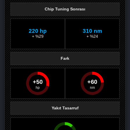
Chip Tuning Sonrası
220 hp
310 nm
+ %29
+ %24
Fark
50
60
PAYLAŞ
PAYLAŞ
PLUS'TA
PAYLAŞ
Yakıt Tasarruf