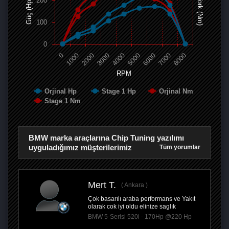
200
Tork (Nm)
Güç (Hp)
100
0
0
1000
2000
3000
4000
5000
6000
7000
8000
RPM
Orjinal Hp
Stage 1 Hp
Orjinal Nm
Stage 1 Nm
BMW marka araçlarına Chip Tuning yazılımı
uyguladığımız müşterilerimiz
Tüm yorumlar
Mert T.
Ankara
Çok basarılı araba performans ve Yakıt
olarak cok iyi oldu elinize saglık
BMW 5-Serisi 520i - 170Hp @220 Hp