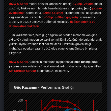
BMW 5-Serisi
model benzinli aracınızın ürettiği
170hp / 250nm
motor
gücünü, Türkiye normlarında hazırladığımız
chip tuning
(ecu)
yazılım
uygulaması
sonrasında,
220hp / 310nm
’lik performansa ulaşmasını
sağlamaktayız. Kazanılan
+50hp / + 60nm güç artışı
sonrasında
aracınızın egzoz emisyon değerleri kesinlikle
değişmemekte ve
duman atmamaktadır.
Tüm yazılımlarımız, hem güç dağıtımı açısından motor mekaniğine
extra yük bindirmeden ve yakıt verimliliğini göz önünde bulundurarak
yük tipi dyno üzerinde test edilmektedir. Optimum güvenilirliği
muhafaza ederken azami gücü elde etme yeteneğimizle ön plana
çıkıyoruz.
BMW 5-Serisi
Aracınızın motoruna uygulanacak
chip tuning (ecu)
yazılım
işlemi ortalama 1 saat sürmektedir, daha fazla bilgi için lütfen
Sık Sorulan Sorular
bölümümüzü inceleyiniz.
Güç Kazanım - Performans Grafiği
300