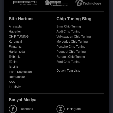
Site Haritası
Chip Tuning Blog
Anasayfa
Bmw Chip Tuning
Haberler
Audi Chip Tuning
CHIP TUNING
Volkswagen Chip Tuning
Kurumsal
Mercedes Chip Tuning
Firmamız
Porsche Chip Tuning
Hakkımızda
Peugeot Chip Tuning
Ekibimiz
Renault Chip Tuning
Eğitim
Ford Chip Tuning
Bayilik
Detaylı Tüm Liste
İnsan Kaynakları
Referanslar
SSS
İLETİŞİM
Sosyal Medya
Facebook
Instagram