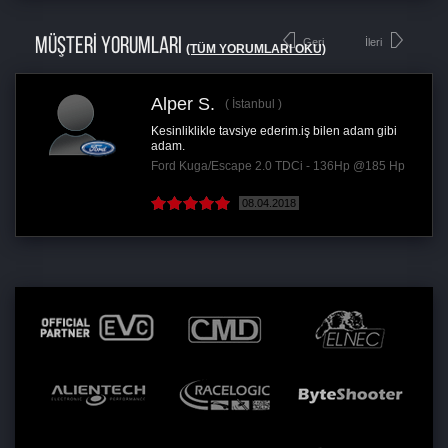
MÜŞTERİ YORUMLARI
Geri
İleri
(TÜM YORUMLARI OKU)
Alper S.
İstanbul
Kesinliklikle tavsiye ederim.iş bilen adam gibi
adam.
Ford Kuga/Escape 2.0 TDCi - 136Hp @185 Hp
08.04.2018