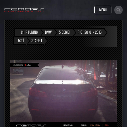
MENÜ
CHIP TUNING
BMW
5-SERISI
F10 - 2010 -> 2016
520I
STAGE 1