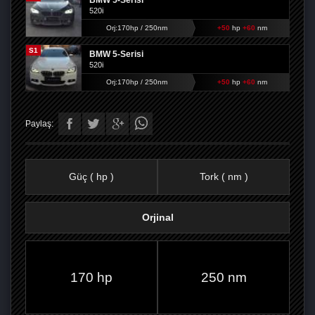
BMW 5-Serisi
520i
Orj:170hp / 250nm
+50
hp
+60
nm
S1
BMW 5-Serisi
520i
Orj:170hp / 250nm
+50
hp
+60
nm
Paylaş:
Güç ( hp )
Tork ( nm )
Orjinal
FACEBOOK'TA
TWITTER'DA
GOOGLE
WHATSAPP’TA
170 hp
250 nm