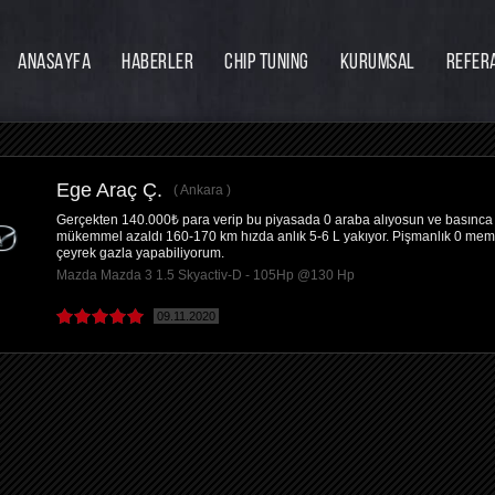
ANASAYFA
HABERLER
CHIP TUNING
KURUMSAL
REFER
Firmamız
Hakkımızda
Ekibimiz
Ege Araç Ç.
Ankara
Eğitim
Gerçekten 140.000₺ para verip bu piyasada 0 araba alıyosun ve basınca gi
mükemmel azaldı 160-170 km hızda anlık 5-6 L yakıyor. Pişmanlık 0 me
Bayilik
çeyrek gazla yapabiliyorum.
Mazda Mazda 3 1.5 Skyactiv-D - 105Hp @130 Hp
İnsan Kaynakları
09.11.2020