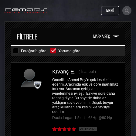
MENÜ
FILTRELE
Fotoğrafa göre
Yoruma göre
Kıvanç E.
İstanbul
Öncelikle Ahmet Bey’e çok teşekkür
ederim. Aracımda eskiye göre inanılmaz
fark var. Aracımın çekişi arttı,
ivmelenmesi iyileşti. Eskiye göre daha
rahat gidiyor. Bu sayede daha az
yaktığını söyleyebilirim. Düşük beygir
araç kullananlara kesinlikle tavsiye
ederim.
Dacia Logan 1.5 dci - 68Hp @90 Hp
21.12.2022