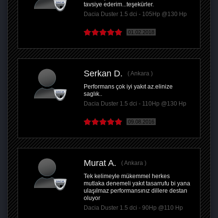
tavsiye ederim...teşekürler.
Dacia Duster 1.5 dci - 105Hp @130 Hp
01.02.2018
Serkan D.
Ankara
Performans çok iyi yakıt az.elinize
saglık..
Dacia Duster 1.5 dci - 110Hp @130 Hp
09.08.2016
Murat A.
Ankara
Tek kelimeyle mükemmel herkes
mutlaka denemeli yakıt tasarrufu bi yana
ulaşılmaz performansınız dillere destan
oluyor
Dacia Duster 1.5 dci - 90Hp @110 Hp