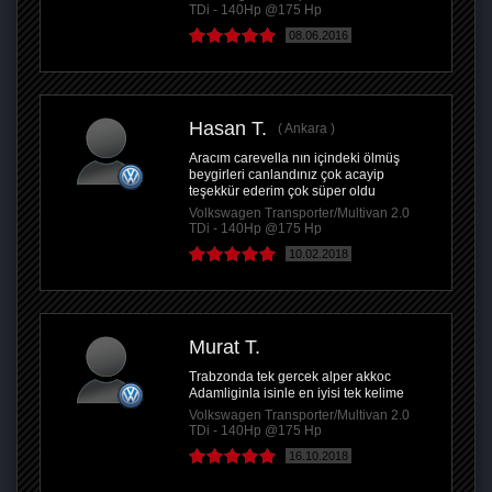
TDi - 140Hp @175 Hp
08.06.2016
Hasan T.
Ankara
Aracım carevella nın içindeki ölmüş
beygirleri canlandınız çok acayip
teşekkür ederim çok süper oldu
Volkswagen Transporter/Multivan 2.0
TDi - 140Hp @175 Hp
10.02.2018
Murat T.
Trabzonda tek gercek alper akkoc
Adamliginla isinle en iyisi tek kelime
Volkswagen Transporter/Multivan 2.0
TDi - 140Hp @175 Hp
16.10.2018