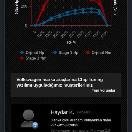
Tork (Nm)
Güç (Hp)
200
0
0
1000
1500
2000
2500
3000
3500
4000
4500
5000
RPM
Orjinal Hp
Stage 1 Hp
Orjinal Nm
Stage 1 Nm
Volkswagen marka araçlarına Chip Tuning
yazılımı uyguladığımız müşterilerimiz
Tüm yorumlar
Haydar K.
Ankara
Harika oldu arabami kullanirken daha
cok zevk aliyorum
Volkswagen Transporter/Multivan 2.0