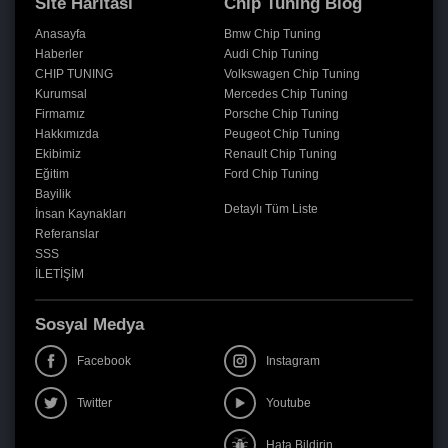
Site Haritası
Chip Tuning Blog
Anasayfa
Bmw Chip Tuning
Haberler
Audi Chip Tuning
CHIP TUNING
Volkswagen Chip Tuning
Kurumsal
Mercedes Chip Tuning
Firmamız
Porsche Chip Tuning
Hakkımızda
Peugeot Chip Tuning
Ekibimiz
Renault Chip Tuning
Eğitim
Ford Chip Tuning
Bayilik
Detaylı Tüm Liste
İnsan Kaynakları
Referanslar
SSS
İLETİŞİM
Sosyal Medya
Facebook
Instagram
Twitter
Youtube
Hata Bildirin