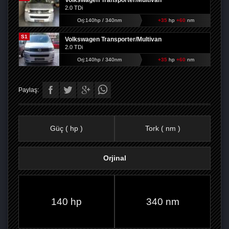
Volkswagen Transporter/Multivan
2.0 TDi
Orj:140hp / 340nm
+35
hp
+60
nm
S1
Volkswagen Transporter/Multivan
2.0 TDi
Orj:140hp / 340nm
+35
hp
+60
nm
Paylaş:
Güç ( hp )
Tork ( nm )
Orjinal
FACEBOOK'TA
TWITTER'DA
GOOGLE
WHATSAPP’TA
140 hp
340 nm