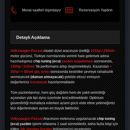
Mesai saatleri dışındayız
Rezervasyon Yaptırın
Detaylı Açıklama
Volkswagen Passat
model dizel aracınızın ürettiği
105hp / 250nm
motor gücünü, Türkiye normlarında verimli hale getirmek adına
hazırladıgımız
chip tuning
(ecu)
yazılım uygulaması
sonrasında,
140hp / 310nm
’lik performans artışı öngörmekteyiz. Kazanılan
+
35hp / + 60nm güç artışı
sonrasında kesinlike çevreye rahatsızlık
vermeyecek
(duman atmayacak)
şekilde eksoz emisyon
değerleriniz
korunarak
hazırlanmaktadır.
Tüm yazılımlarımız, hem güç dağıtımı hem de yakıt verimliliği
açısından yük tipi dyno üzerinde test edilmektedir. Optimum
güvenilirliği muhafaza ederken azami gücü elde etme yeteneğimiz
bizi diğerlerinden ayıran en büyük faktördür.
Volkswagen Passat
Aracınızın motoruna uygulanacak
chip tuning
(ecu) yazılım
işlemi ortalama 1 saat sürmektedir, daha fazla bilgi için
lütfen
Sık Sorulan Sorular
bölümümüzü inceleyiniz.