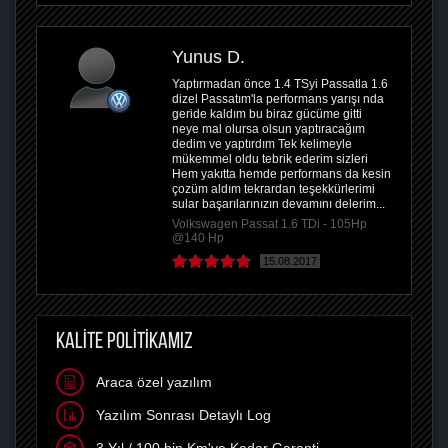
Yunus D.
Yaptırmadan önce 1.4 TSyi Passatla 1.6
dizel Passatım'la performans yarışı nda
geride kaldım bu biraz gücüme gitti
neye mal olursa olsun yaptıracağım
dedim ve yaptırdım Tek kelimeyle
mükemmel oldu tebrik ederim sizleri
Hem yakıtta hemde performans da kesin
çozüm aldım tekrardan teşekkürlerimi
sular başarılarınızın devamını delerim...
Volkswagen Passat 1.6 TDi - 105Hp
@140 Hp
15.08.2017
KALİTE POLİTİKAMIZ
Araca özel yazılım
Yazılım Sonrası Detaylı Log