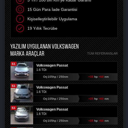
3 Yıl / 100 bin Km'ye Kadar Garanti
15 Gün Para İade Garantisi
Kişiselleştirilebilir Uygulama
19 Yıllık Tecrübe
YAZILIM UYGULANAN VOLKSWAGEN
MARKA ARAÇLAR
TÜM REFERANSLAR
S1
Volkswagen Passat
1.6 TDi
Orj:105hp / 250nm
+35
hp
+60
nm
S1
Volkswagen Passat
1.6 TDi
Orj:105hp / 250nm
+35
hp
+60
nm
S1
Volkswagen Passat
1.6 TDi
Orj:105hp / 250nm
+35
hp
+60
nm