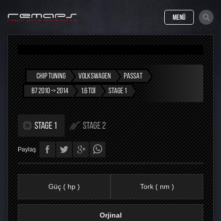
MENÜ
CHIP TUNING
VOLKSWAGEN
PASSAT
B7 2010 -> 2014
1.6 TDI
STAGE 1
STAGE 1
STAGE 2
Paylaş
Güç ( hp )
Tork ( nm )
Orjinal