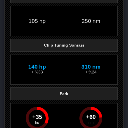
FACEBOOK'TA
TWITTER'DA
GOOGLE
WHATSAPP’TA
105 hp
250 nm
Chip Tuning Sonrası
140 hp
310 nm
+ %33
+ %24
Fark
35
60
PAYLAŞ
PAYLAŞ
PLUS'TA
PAYLAŞ