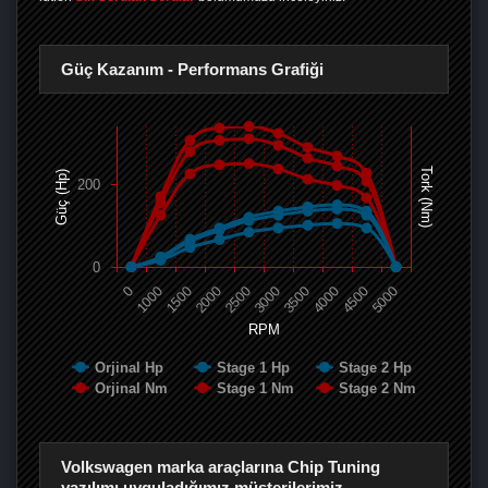
Güç Kazanım - Performans Grafiği
Tork (Nm)
Güç (Hp)
200
0
0
1000
1500
2000
2500
3000
3500
4000
4500
5000
RPM
Orjinal Hp
Stage 1 Hp
Stage 2 Hp
Orjinal Nm
Stage 1 Nm
Stage 2 Nm
Volkswagen marka araçlarına Chip Tuning
yazılımı uyguladığımız müşterilerimiz