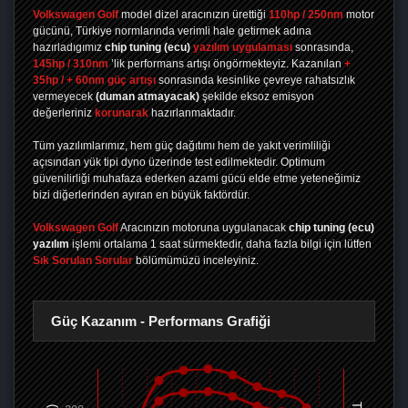
Volkswagen Golf
model dizel aracınızın ürettiği
110hp / 250nm
motor
gücünü, Türkiye normlarında verimli hale getirmek adına
hazırladıgımız
chip tuning
(ecu)
yazılım uygulaması
sonrasında,
145hp / 310nm
’lik performans artışı öngörmekteyiz. Kazanılan
+
35hp / + 60nm güç artışı
sonrasında kesinlike çevreye rahatsızlık
vermeyecek
(duman atmayacak)
şekilde eksoz emisyon
değerleriniz
korunarak
hazırlanmaktadır.
Tüm yazılımlarımız, hem güç dağıtımı hem de yakıt verimliliği
açısından yük tipi dyno üzerinde test edilmektedir. Optimum
güvenilirliği muhafaza ederken azami gücü elde etme yeteneğimiz
bizi diğerlerinden ayıran en büyük faktördür.
Volkswagen Golf
Aracınızın motoruna uygulanacak
chip tuning (ecu)
yazılım
işlemi ortalama 1 saat sürmektedir, daha fazla bilgi için lütfen
Sık Sorulan Sorular
bölümümüzü inceleyiniz.
Güç Kazanım - Performans Grafiği