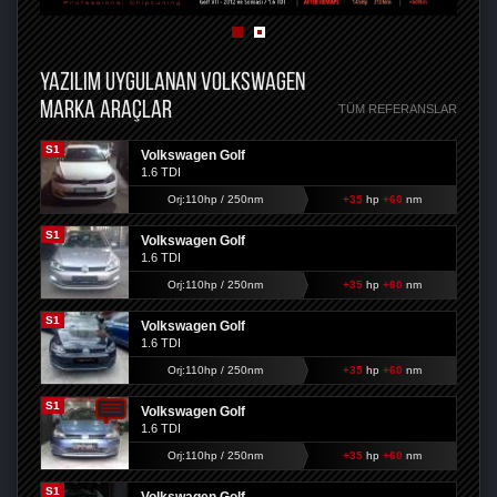
YAZILIM UYGULANAN VOLKSWAGEN
MARKA ARAÇLAR
TÜM REFERANSLAR
S1
Volkswagen Golf
1.6 TDI
Orj:110hp / 250nm
+35
hp
+60
nm
S1
Volkswagen Golf
1.6 TDI
Orj:110hp / 250nm
+35
hp
+60
nm
S1
Volkswagen Golf
1.6 TDI
Orj:110hp / 250nm
+35
hp
+60
nm
S1
Volkswagen Golf
1.6 TDI
Orj:110hp / 250nm
+35
hp
+60
nm
S1