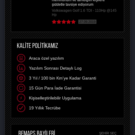
memnunum ve tanıdığım kişilere
şiddetle tavsiye ediyorum
Volkswagen Golf 1.6 TDI - 110Hp @145
Hp
27.09.2019
KALİTE POLİTİKAMIZ
Araca özel yazılım
Yazılım Sonrası Detaylı Log
3 Yıl / 100 bin Km'ye Kadar Garanti
15 Gün Para İade Garantisi
Kişiselleştirilebilir Uygulama
19 Yıllık Tecrübe
REMAPS BAYİLERİ
ŞEHIR SEÇ