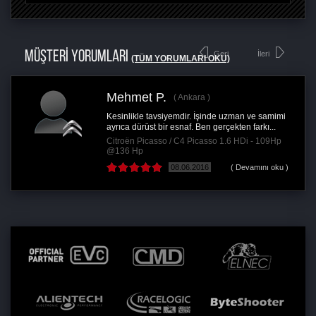
MÜŞTERİ YORUMLARI
Geri
İleri
(TÜM YORUMLARI OKU)
Mehmet P.
Ankara
Kesinlikle tavsiyemdir. İşinde uzman ve samimi
ayrıca dürüst bir esnaf. Ben gerçekten farkı...
Citroën Picasso / C4 Picasso 1.6 HDi - 109Hp
@136 Hp
08.06.2016
( Devamını oku )