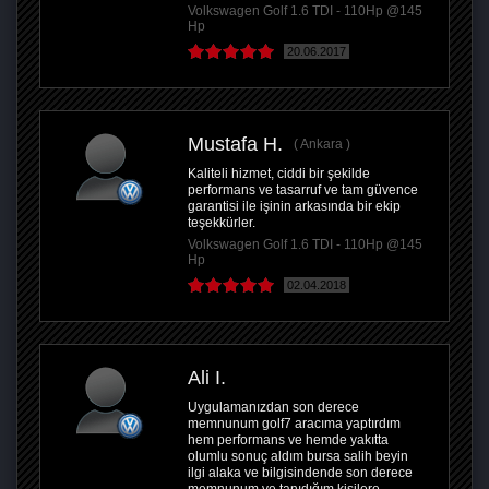
Volkswagen Golf 1.6 TDI - 110Hp @145
Hp
20.06.2017
Mustafa H.
Ankara
Kaliteli hizmet, ciddi bir şekilde
performans ve tasarruf ve tam güvence
garantisi ile işinin arkasında bir ekip
teşekkürler.
Volkswagen Golf 1.6 TDI - 110Hp @145
Hp
02.04.2018
Ali I.
Uygulamanızdan son derece
memnunum golf7 aracıma yaptırdım
hem performans ve hemde yakıtta
olumlu sonuç aldım bursa salih beyin
ilgi alaka ve bilgisindende son derece