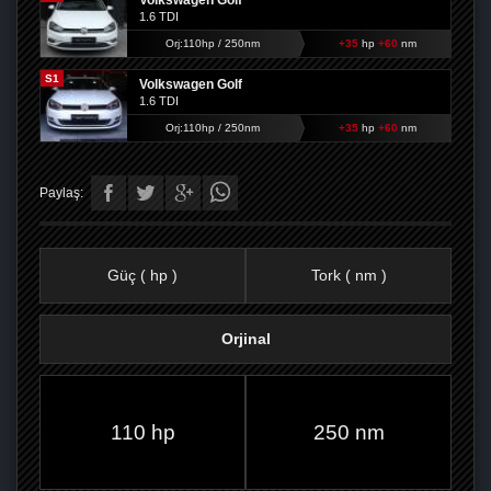
Volkswagen Golf
1.6 TDI
Orj:110hp / 250nm
+35
hp
+60
nm
S1
Volkswagen Golf
1.6 TDI
Orj:110hp / 250nm
+35
hp
+60
nm
Paylaş:
Güç ( hp )
Tork ( nm )
Orjinal
FACEBOOK'TA
TWITTER'DA
GOOGLE
WHATSAPP’TA
110 hp
250 nm