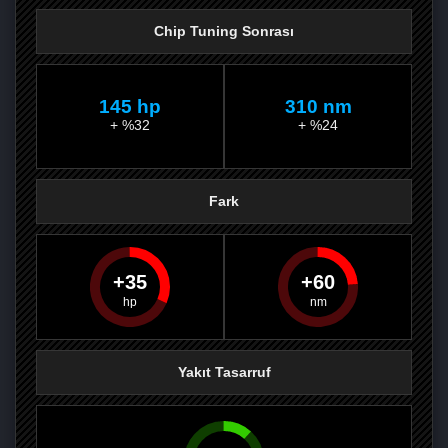
Chip Tuning Sonrası
145 hp
310 nm
+ %32
+ %24
Fark
35
60
PAYLAŞ
PAYLAŞ
PLUS'TA
PAYLAŞ
Yakıt Tasarruf