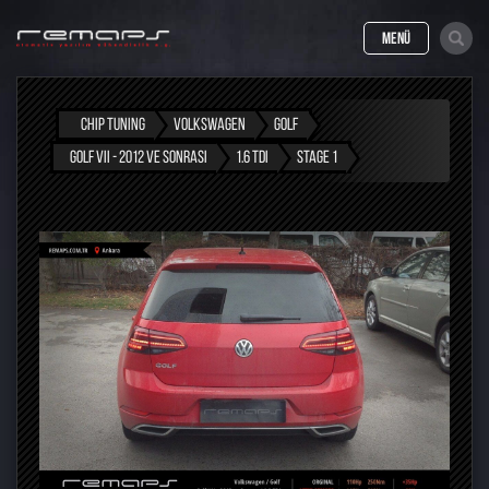
MENÜ
CHIP TUNING
VOLKSWAGEN
GOLF
GOLF VII - 2012 VE SONRASI
1.6 TDI
STAGE 1