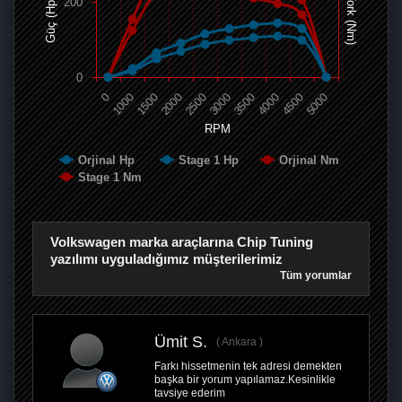
Tork (Nm)
200
Güç (Hp)
0
0
1000
1500
2000
2500
3000
3500
4000
4500
5000
RPM
Orjinal Hp
Stage 1 Hp
Orjinal Nm
Stage 1 Nm
Volkswagen marka araçlarına Chip Tuning
yazılımı uyguladığımız müşterilerimiz
Tüm yorumlar
Ümit S.
Ankara
Farkı hissetmenin tek adresi demekten
başka bir yorum yapılamaz.Kesinlikle
tavsiye ederim