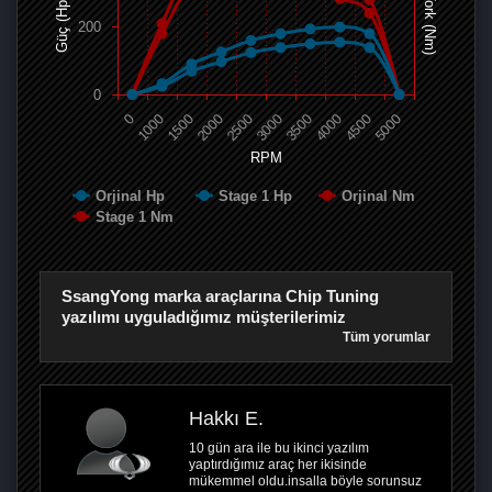
Tork (Nm)
Güç (Hp)
200
0
0
1000
1500
2000
2500
3000
3500
4000
4500
5000
RPM
Orjinal Hp
Stage 1 Hp
Orjinal Nm
Stage 1 Nm
SsangYong marka araçlarına Chip Tuning
yazılımı uyguladığımız müşterilerimiz
Tüm yorumlar
Hakkı E.
10 gün ara ile bu ikinci yazılım
yaptırdığımız araç her ikisinde
mükemmel oldu.insalla böyle sorunsuz