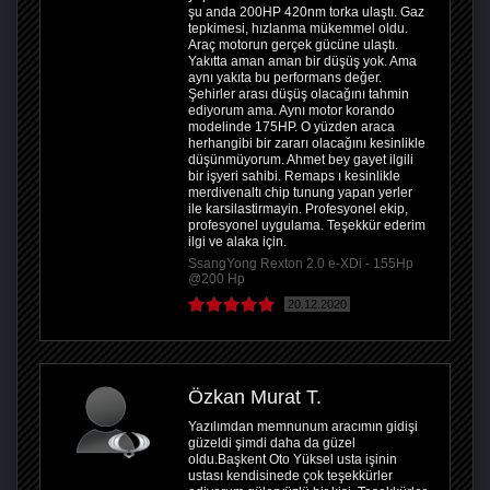
şu anda 200HP 420nm torka ulaştı. Gaz
tepkimesi, hızlanma mükemmel oldu.
Araç motorun gerçek gücüne ulaştı.
Yakıtta aman aman bir düşüş yok. Ama
aynı yakıta bu performans değer.
Şehirler arası düşüş olacağını tahmin
ediyorum ama. Aynı motor korando
modelinde 175HP. O yüzden araca
herhangibi bir zararı olacağını kesinlikle
düşünmüyorum. Ahmet bey gayet ilgili
bir işyeri sahibi. Remaps ı kesinlikle
merdivenaltı chip tunung yapan yerler
ile karsilastirmayin. Profesyonel ekip,
profesyonel uygulama. Teşekkür ederim
ilgi ve alaka için.
SsangYong Rexton 2.0 e-XDi - 155Hp
@200 Hp
20.12.2020
Özkan Murat T.
Yazılımdan memnunum aracımın gidişi
güzeldi şimdi daha da güzel
oldu.Başkent Oto Yüksel usta işinin
ustası kendisinede çok teşekkürler