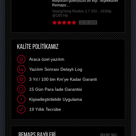
ediyorum güleryüzlü bir kişi. Teşekkürler
Remaps....
SsangYong Rexton 2.7 XDi - 163Hp
@185 Hp
22.05.2018
KALİTE POLİTİKAMIZ
Araca özel yazılım
Yazılım Sonrası Detaylı Log
3 Yıl / 100 bin Km'ye Kadar Garanti
15 Gün Para İade Garantisi
Kişiselleştirilebilir Uygulama
19 Yıllık Tecrübe
REMAPS BAYİLERİ
ŞEHIR SEÇ