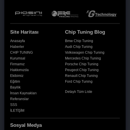
Site Haritası
Chip Tuning Blog
Anasayfa
Bmw Chip Tuning
Haberler
Audi Chip Tuning
CHIP TUNING
Volkswagen Chip Tuning
Kurumsal
Mercedes Chip Tuning
Firmamız
Porsche Chip Tuning
Hakkımızda
Peugeot Chip Tuning
Ekibimiz
Renault Chip Tuning
Eğitim
Ford Chip Tuning
Bayilik
Detaylı Tüm Liste
İnsan Kaynakları
Referanslar
SSS
İLETİŞİM
Sosyal Medya