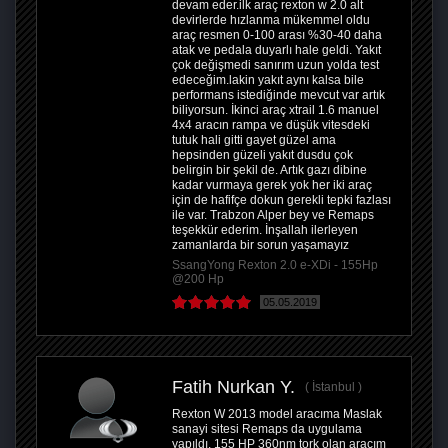
devam eder.ilk araç rexton w 2.0 alt
devirlerde hızlanma mükemmel oldu
araç resmen 0-100 arası %30-40 daha
atak ve pedala duyarlı hale geldi. Yakıt
çok değişmedi sanırım uzun yolda test
edeceğim.lakin yakıt aynı kalsa bile
performans istediğinde mevcut var artık
biliyorsun. İkinci araç xtrail 1.6 manuel
4x4 aracın rampa ve düşük vitesdeki
tutuk hali gitti gayet güzel ama
hepsinden güzeli yakıt dusdu çok
belirgin bir şekil de. Artık gazı dibine
kadar vurmaya gerek yok her iki araç
için de hafifçe dokun gerekli tepki fazlası
ile var. Trabzon Alper bey ve Remaps
teşekkür ederim. İnşallah ilerleyen
zamanlarda bir sorun yaşamayız
SsangYong Rexton 2.0 e-XDi - 155Hp
@200 Hp
05.05.2019
Fatih Nurkan Y.
İstanbul
Rexton W 2013 model aracıma Maslak
sanayi sitesi Remaps da uygulama
yapıldı. 155 HP 360nm tork olan aracım