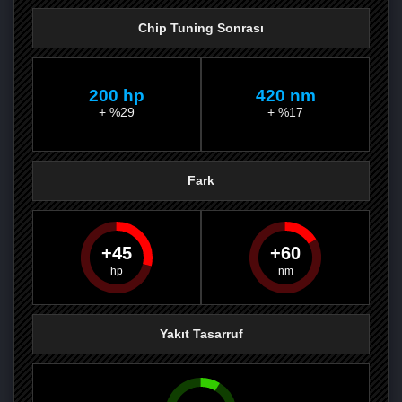
Chip Tuning Sonrası
200 hp
420 nm
+ %29
+ %17
Fark
45
60
PAYLAŞ
PAYLAŞ
PLUS'TA
PAYLAŞ
Yakıt Tasarruf