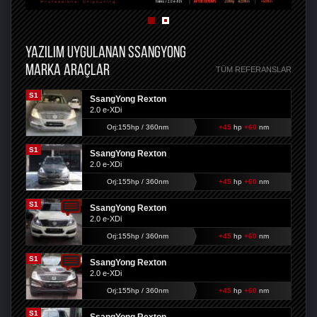
YAZILIM UYGULANAN SSANGYONG
MARKA ARAÇLAR
TÜM REFERANSLAR
S1
SsangYong Rexton
2.0 e-XDi
Orj:155hp / 360nm
+45
hp
+60
nm
S1
SsangYong Rexton
2.0 e-XDi
Orj:155hp / 360nm
+45
hp
+60
nm
S1
SsangYong Rexton
2.0 e-XDi
Orj:155hp / 360nm
+45
hp
+60
nm
S1
SsangYong Rexton
2.0 e-XDi
Orj:155hp / 360nm
+45
hp
+60
nm
S1