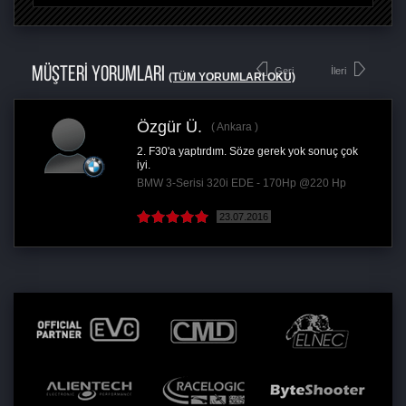
MÜŞTERİ YORUMLARI
Geri
İleri
(TÜM YORUMLARI OKU)
Özgür Ü.
Ankara
2. F30'a yaptırdım. Söze gerek yok sonuç çok
iyi.
BMW 3-Serisi 320i EDE - 170Hp @220 Hp
23.07.2016