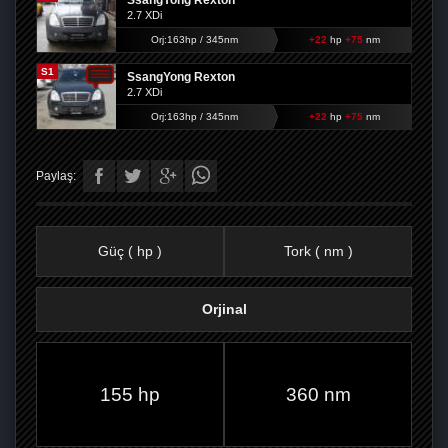
SsangYong Rexton
2.7 XDi
Orj:163hp / 345nm
+22
hp
+75
nm
S1
SsangYong Rexton
2.7 XDi
Orj:163hp / 345nm
+22
hp
+75
nm
Paylaş:
Güç ( hp )
Tork ( nm )
Orjinal
FACEBOOK'TA
TWITTER'DA
GOOGLE
WHATSAPP’TA
155 hp
360 nm