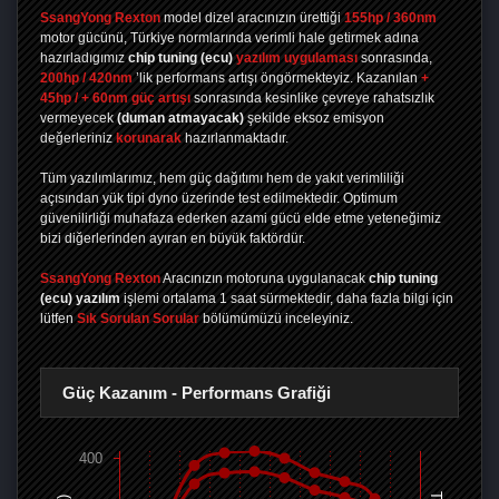
SsangYong Rexton
model dizel aracınızın ürettiği
155hp / 360nm
motor gücünü, Türkiye normlarında verimli hale getirmek adına
hazırladıgımız
chip tuning
(ecu)
yazılım uygulaması
sonrasında,
200hp / 420nm
’lik performans artışı öngörmekteyiz. Kazanılan
+
45hp / + 60nm güç artışı
sonrasında kesinlike çevreye rahatsızlık
vermeyecek
(duman atmayacak)
şekilde eksoz emisyon
değerleriniz
korunarak
hazırlanmaktadır.
Tüm yazılımlarımız, hem güç dağıtımı hem de yakıt verimliliği
açısından yük tipi dyno üzerinde test edilmektedir. Optimum
güvenilirliği muhafaza ederken azami gücü elde etme yeteneğimiz
bizi diğerlerinden ayıran en büyük faktördür.
SsangYong Rexton
Aracınızın motoruna uygulanacak
chip tuning
(ecu) yazılım
işlemi ortalama 1 saat sürmektedir, daha fazla bilgi için
lütfen
Sık Sorulan Sorular
bölümümüzü inceleyiniz.
Güç Kazanım - Performans Grafiği
400