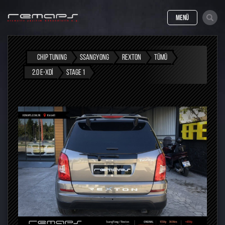
MENÜ
CHIP TUNING
SSANGYONG
REXTON
TÜMÜ
2.0 E-XDI
STAGE 1