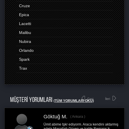
Cruze
Epica
Lacetti
Malibu
Nubira
Orlando
Spark
Trax
MÜŞTERİ YORUMLARI
Geri
İleri
(TÜM YORUMLARI OKU)
Göktuğ M.
Ankara
Ümit abime tşkr ediyorm. Araca kendini aktarmış
adeta.Maşallah Güven ve kalite Remaps tr