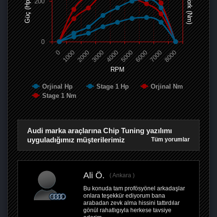
Tork (Nm)
200
Güç (Hp)
0
0
1000
2000
3000
4000
5000
6000
7000
8000
RPM
Orjinal Hp
Stage 1 Hp
Orjinal Nm
Stage 1 Nm
Audi marka araçlarına Chip Tuning yazılımı
uyguladığımız müşterilerimiz
Tüm yorumlar
Ali Ö.
Ankara
Bu konuda tam profösyönel arkadaşlar
onlara teşekkür ediyorum bana
arabadan zevk alma hissini tattırdılar
gönül rahatlıgıyla herkese tavsiye