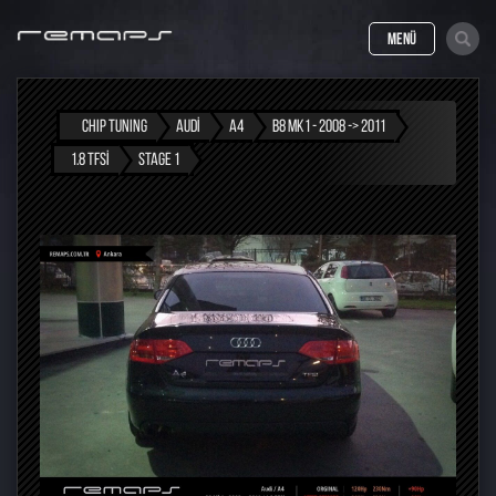
MENÜ
CHIP TUNING
AUDI
A4
B8 MK1 - 2008 -> 2011
1.8 TFSI
STAGE 1