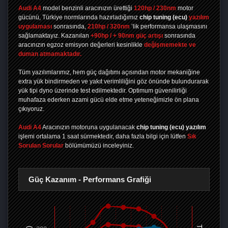
Audi A4
model benzinli aracınızın ürettiği
120hp / 230nm
motor
gücünü, Türkiye normlarında hazırladığımız
chip tuning
(ecu)
yazılım
uygulaması
sonrasında,
210hp / 320nm
’lik performansa ulaşmasını
sağlamaktayız. Kazanılan
+90hp / + 90nm güç artışı
sonrasında
aracınızın egzoz emisyon değerleri kesinlikle
değişmemekte ve
duman atmamaktadır.
Tüm yazılımlarımız, hem güç dağıtımı açısından motor mekaniğine
extra yük bindirmeden ve yakıt verimliliğini göz önünde bulundurarak
yük tipi dyno üzerinde test edilmektedir. Optimum güvenilirliği
muhafaza ederken azami gücü elde etme yeteneğimizle ön plana
çıkıyoruz.
Audi A4
Aracınızın motoruna uygulanacak
chip tuning (ecu) yazılım
işlemi ortalama 1 saat sürmektedir, daha fazla bilgi için lütfen
Sık
Sorulan Sorular
bölümümüzü inceleyiniz.
Güç Kazanım - Performans Grafiği