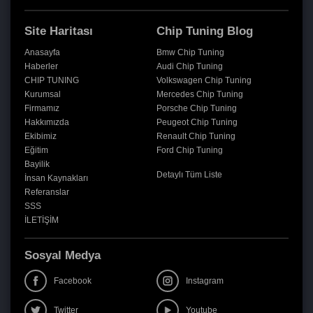
Site Haritası
Chip Tuning Blog
Anasayfa
Bmw Chip Tuning
Haberler
Audi Chip Tuning
CHIP TUNING
Volkswagen Chip Tuning
Kurumsal
Mercedes Chip Tuning
Firmamız
Porsche Chip Tuning
Hakkımızda
Peugeot Chip Tuning
Ekibimiz
Renault Chip Tuning
Eğitim
Ford Chip Tuning
Bayilik
Detaylı Tüm Liste
İnsan Kaynakları
Referanslar
SSS
İLETİŞİM
Sosyal Medya
Facebook
Instagram
Twitter
Youtube