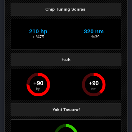
Chip Tuning Sonrası
210 hp
320 nm
+ %75
+ %39
Fark
90
90
PAYLAŞ
PAYLAŞ
PLUS'TA
PAYLAŞ
Yakıt Tasarruf