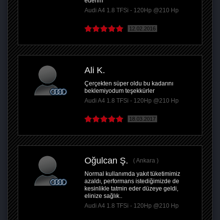
ederim
Audi A4 1.8 TFSi - 120Hp @210 Hp
12.02.2016
Ali K.
Çerçekten süper oldu bu kadarını
beklemiyodum teşekkürler
Audi A4 1.8 TFSi - 120Hp @210 Hp
18.03.2017
Oğulcan Ş.
Ankara
Normal kullanımda yakıt tüketimimiz
azaldı, performans istediğimizde de
kesinlikle tatmin eder düzeye geldi,
elinize sağlık..
Audi A4 1.8 TFSi - 120Hp @210 Hp