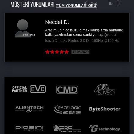
MÜŞTERİ YORUMLARI
Geri
İleri
(TÜM YORUMLARI OKU)
Necdet D.
Aracım 3bin cc isuzu d.max kalkışlarda hantallık
kalktı yazılımdan sonra sanki yer uçağı oldu
Isuzu D-max / Rodeo 3.0 D - 163Hp @190 Hp
17.08.2020