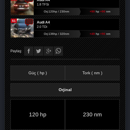
Audi A4
1.8 TFSi
Orj:120hp / 230nm
+90
hp
+90
nm
S1
Audi A4
2.0 TDi
Orj:136hp / 320nm
+49
hp
+90
nm
Paylaş:
Güç ( hp )
Tork ( nm )
Orjinal
FACEBOOK'TA
TWITTER'DA
GOOGLE
WHATSAPP’TA
120 hp
230 nm